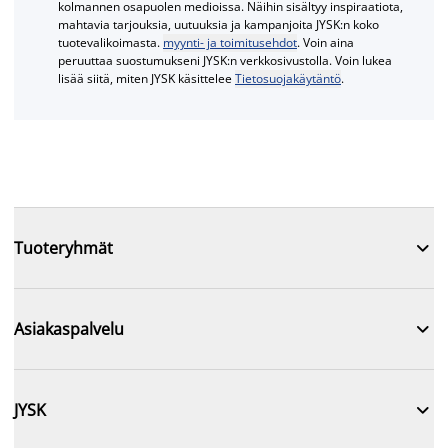
kolmannen osapuolen medioissa. Näihin sisältyy inspiraatiota,
mahtavia tarjouksia, uutuuksia ja kampanjoita JYSK:n koko
tuotevalikoimasta.
myynti- ja toimitusehdot
. Voin aina
peruuttaa suostumukseni JYSK:n verkkosivustolla. Voin lukea
lisää siitä, miten JYSK käsittelee
Tietosuojakäytäntö
.

Tuoteryhmät

Asiakaspalvelu

JYSK