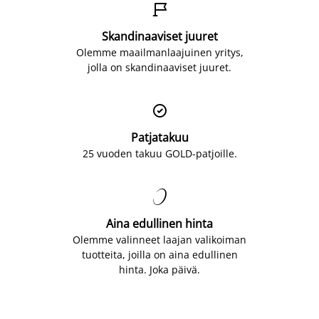

Skandinaaviset juuret
Olemme maailmanlaajuinen yritys,
jolla on skandinaaviset juuret.

Patjatakuu
25 vuoden takuu GOLD-patjoille.

Aina edullinen hinta
Olemme valinneet laajan valikoiman
tuotteita, joilla on aina edullinen
hinta. Joka päivä.