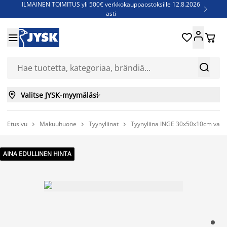
ILMAINEN TOIMITUS yli 500€ verkkokauppaostoksille 12.8.2026

asti
Parempiin uniin - Säästä jopa 60%





Sijauspatjoja - Säästä jopa 60%

Jenkkisänkyjä - Säästä jopa 60%



Valitse JYSK-myymäläsi

Etusivu
Makuuhuone
Tyynyliinat
Tyynyliina INGE 30x50x10cm valk



AINA EDULLINEN HINTA