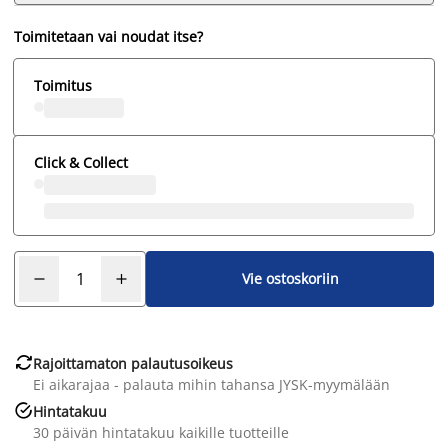
Toimitetaan vai noudat itse?
Toimitus
Click & Collect
Vie ostoskoriin

Rajoittamaton palautusoikeus
Ei aikarajaa - palauta mihin tahansa JYSK-myymälään

Hintatakuu
30 päivän hintatakuu kaikille tuotteille