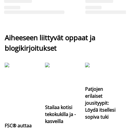
Aiheeseen liittyvät oppaat ja
blogikirjoitukset
Si
uu
va
Patjojen
erilaiset
jousityypit:
Stailaa kotisi
Löydä itsellesi
tekokukilla ja -
sopiva tuki
kasveilla
FSC® auttaa