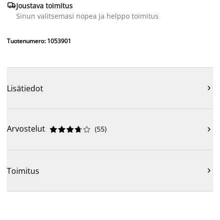

Joustava toimitus
Sinun valitsemasi nopea ja helppo toimitus
Tuotenumero: 1053901
Lisätiedot

Arvostelut
(
55
)











Toimitus
