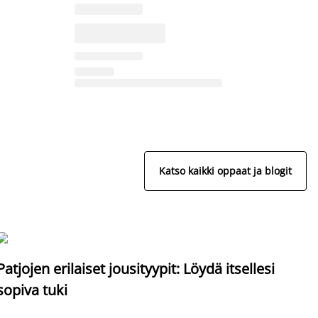
Katso kaikki oppaat ja blogit
S
Patjojen erilaiset jousityypit: Löydä itsellesi
sopiva tuki