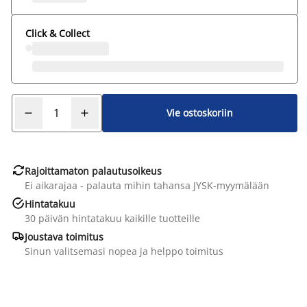
Click & Collect
Vie ostoskoriin

Rajoittamaton palautusoikeus
Ei aikarajaa - palauta mihin tahansa JYSK-myymälään

Hintatakuu
30 päivän hintatakuu kaikille tuotteille

Joustava toimitus
Sinun valitsemasi nopea ja helppo toimitus