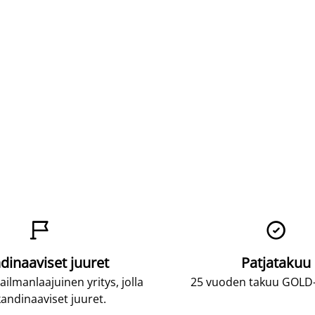


dinaaviset juuret
Patjatakuu
lmanlaajuinen yritys, jolla
25 vuoden takuu GOLD-p
andinaaviset juuret.