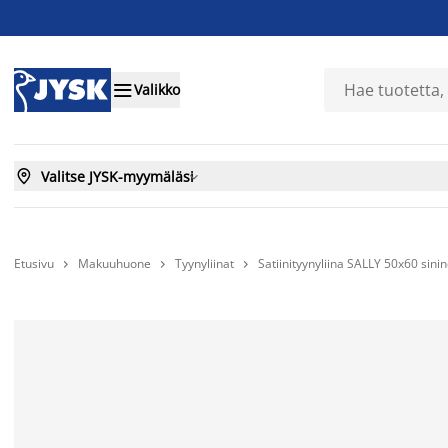

Valikko

Valitse JYSK-myymäläsi

Etusivu
Makuuhuone
Tyynyliinat
Satiinityynyliina SALLY 50x60 sini


