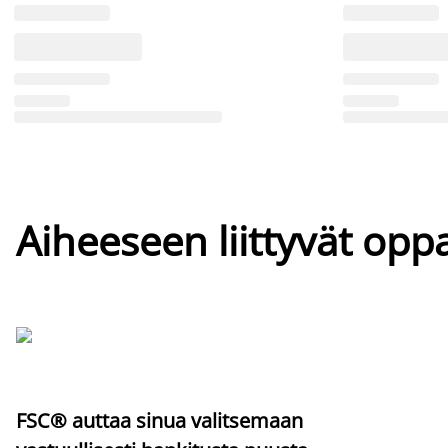
Aiheeseen liittyvät oppa
FSC® auttaa sinua valitsemaan