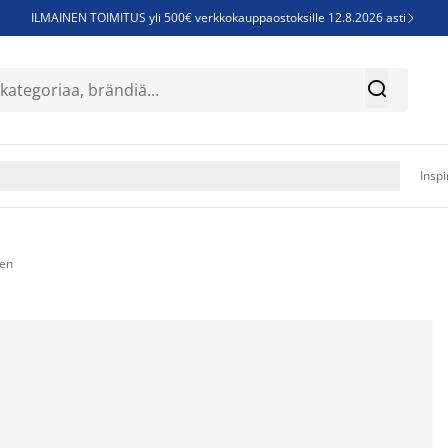
ILMAINEN TOIMITUS yli 500€ verkkokauppaostoksille 12.8.2026 asti

Parempiin uniin - Säästä jopa 60%


Sijauspatjoja - Säästä jopa 60%

Jenkkisänkyjä - Säästä jopa 60%

Inspi
nen