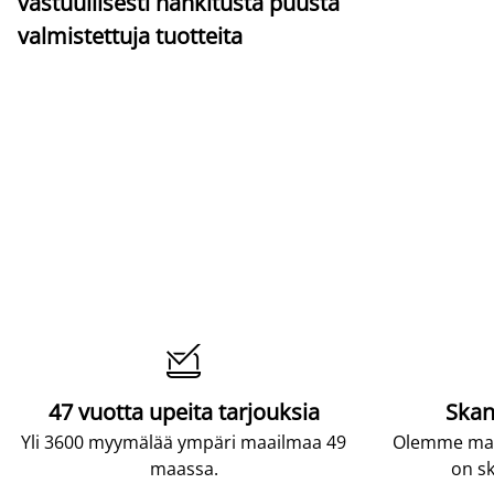
vastuullisesti hankitusta puusta
valmistettuja tuotteita

47 vuotta upeita tarjouksia
Skan
Yli 3600 myymälää ympäri maailmaa 49
Olemme maai
maassa.
on sk