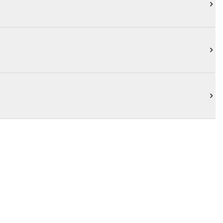


