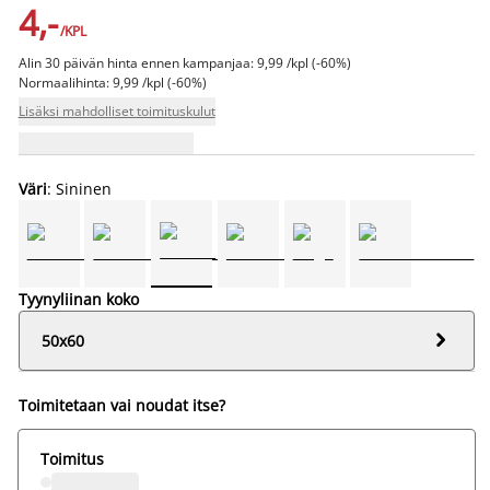
4,-
/KPL
Alin 30 päivän hinta ennen kampanjaa: 9,99 /kpl (-60%)
Normaalihinta: 9,99 /kpl (-60%)
Lisäksi mahdolliset toimituskulut
Väri
: Sininen
Tyynyliinan koko

50x60
Toimitetaan vai noudat itse?
Toimitus