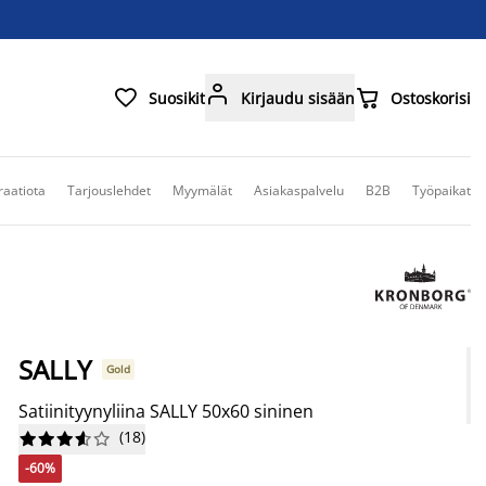



Suosikit
Kirjaudu sisään
Ostoskorisi
raatiota
Tarjouslehdet
Myymälät
Asiakaspalvelu
B2B
Työpaikat
SALLY
Gold
Satiinityynyliina SALLY 50x60 sininen
(
18
)










-60%