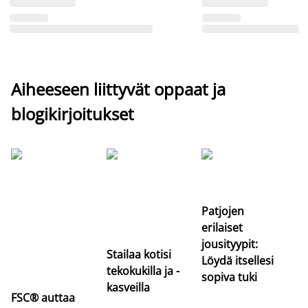
Aiheeseen liittyvät oppaat ja
blogikirjoitukset
Si
uu
va
Patjojen
erilaiset
jousityypit:
Stailaa kotisi
Löydä itsellesi
tekokukilla ja -
sopiva tuki
kasveilla
FSC® auttaa