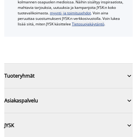
kolmannen osapuolen medioissa. Näihin sisältyy inspiraatiota,
mahtavia tarjouksia, uutuuksia ja kampanjoita JYSK:n koko
tuotevalikoimasta.
myynti- ja toimitusehdot
. Voin aina
peruuttaa suostumukseni JYSK:n verkkosivustolla. Voin lukea
lisää siitä, miten JYSK käsittelee
Tietosuojakäytäntö
.

Tuoteryhmät

Asiakaspalvelu

JYSK