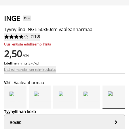
INGE
Plus
Tyynyliina INGE 50x60cm vaaleanharmaa
(
110
)










Uusi entistä edullisempi hinta
2,50
/KPL
Edellinen hinta
3,- /kpl
Lisäksi mahdolliset toimituskulut
Väri
: Vaaleanharmaa
Tyynyliinan koko

50x60