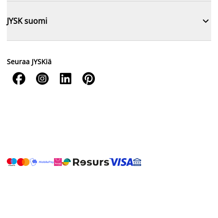

JYSK suomi
Seuraa JYSKiä



