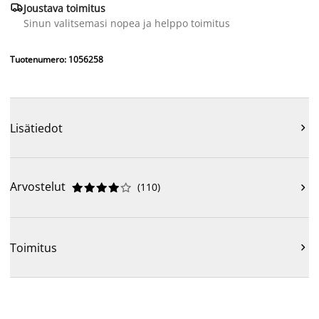

Joustava toimitus
Sinun valitsemasi nopea ja helppo toimitus
Tuotenumero: 1056258
Lisätiedot

Arvostelut
(
110
)











Toimitus
