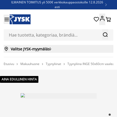
ILMAINEN TOIMITUS yli 500€ verkkokauppaostoksille 12.8.2026

asti
Parempiin uniin - Säästä jopa 60%





Sijauspatjoja - Säästä jopa 60%

Jenkkisänkyjä - Säästä jopa 60%



Valitse JYSK-myymäläsi

Etusivu
Makuuhuone
Tyynyliinat
Tyynyliina INGE 50x60cm vaalea



AINA EDULLINEN HINTA