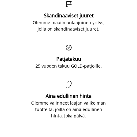

Skandinaaviset juuret
Olemme maailmanlaajuinen yritys,
jolla on skandinaaviset juuret.

Patjatakuu
25 vuoden takuu GOLD-patjoille.

Aina edullinen hinta
Olemme valinneet laajan valikoiman
tuotteita, joilla on aina edullinen
hinta. Joka päivä.