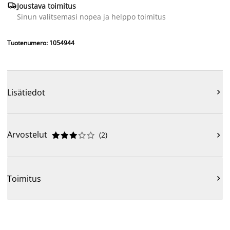

Joustava toimitus
Sinun valitsemasi nopea ja helppo toimitus
Tuotenumero: 1054944
Lisätiedot

Arvostelut
(
2
)











Toimitus
