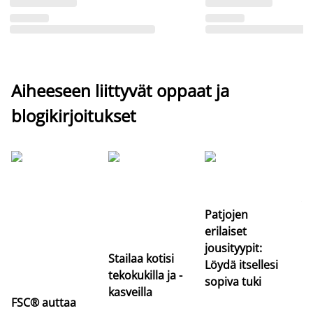
Aiheeseen liittyvät oppaat ja
blogikirjoitukset
Si
uu
va
Patjojen
erilaiset
jousityypit:
Stailaa kotisi
Löydä itsellesi
tekokukilla ja -
sopiva tuki
kasveilla
FSC® auttaa