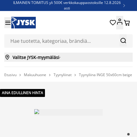
ILMAINEN TOIMITUS yli 500€ verkkokauppaostoksille 12.8.2026

asti
Parempiin uniin - Säästä jopa 60%





Sijauspatjoja - Säästä jopa 60%

Jenkkisänkyjä - Säästä jopa 60%



Valitse JYSK-myymäläsi

Etusivu
Makuuhuone
Tyynyliinat
Tyynyliina INGE 50x60cm beige



AINA EDULLINEN HINTA