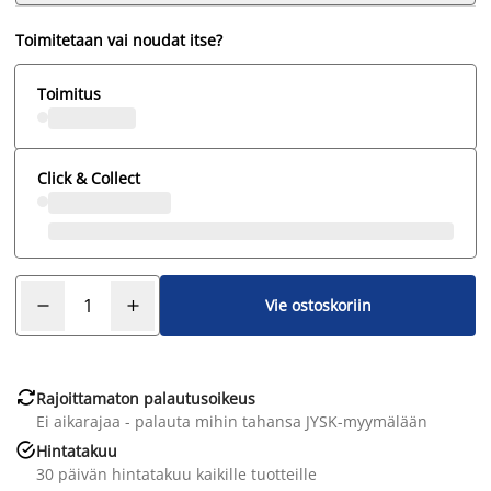
Toimitetaan vai noudat itse?
Toimitus
Click & Collect
Vie ostoskoriin

Rajoittamaton palautusoikeus
Ei aikarajaa - palauta mihin tahansa JYSK-myymälään

Hintatakuu
30 päivän hintatakuu kaikille tuotteille