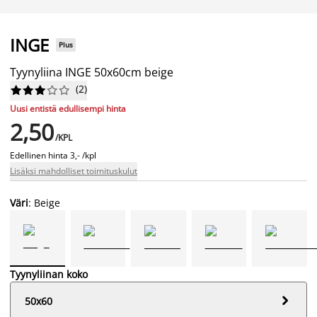
INGE
Plus
Tyynyliina INGE 50x60cm beige
(
2
)










Uusi entistä edullisempi hinta
2,50
/KPL
Edellinen hinta
3,- /kpl
Lisäksi mahdolliset toimituskulut
Väri
: Beige
Tyynyliinan koko

50x60