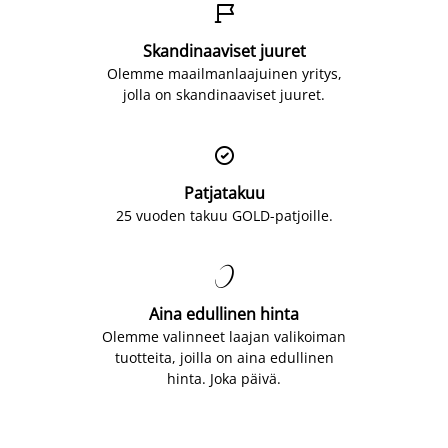

Skandinaaviset juuret
Olemme maailmanlaajuinen yritys,
jolla on skandinaaviset juuret.

Patjatakuu
25 vuoden takuu GOLD-patjoille.

Aina edullinen hinta
Olemme valinneet laajan valikoiman
tuotteita, joilla on aina edullinen
hinta. Joka päivä.