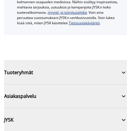
kolmannen osapuolen medioissa. Näihin sisältyy inspiraatiota,
mahtavia tarjouksia, uutuuksia ja kampanjoita JYSK:n koko
tuotevalikoimasta.
myynti- ja toimitusehdot
. Voin aina
peruuttaa suostumukseni JYSK:n verkkosivustolla. Voin lukea
lisää siitä, miten JYSK käsittelee
Tietosuojakäytäntö
.

Tuoteryhmät

Asiakaspalvelu

JYSK