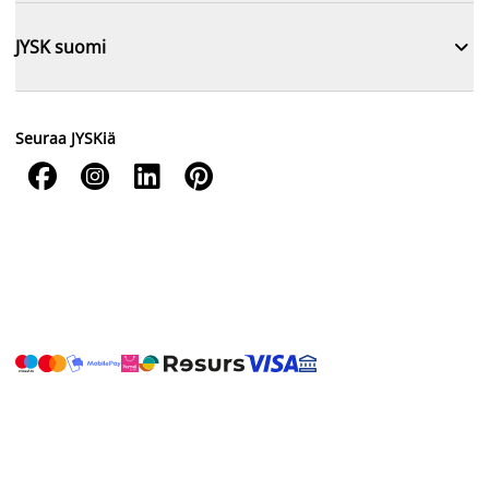

JYSK suomi
Seuraa JYSKiä



