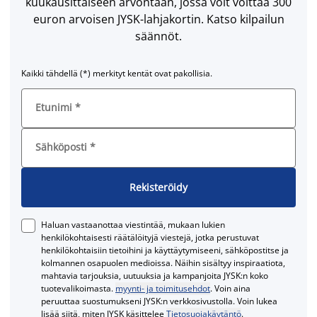
kuukausittaiseen arvontaan, jossa voit voittaa 300
euron arvoisen JYSK-lahjakortin. Katso kilpailun
säännöt.
Kaikki tähdellä (*) merkityt kentät ovat pakollisia.
Etunimi
*
Sähköposti
*
Rekisteröidy
Haluan vastaanottaa viestintää, mukaan lukien
henkilökohtaisesti räätälöityjä viestejä, jotka perustuvat
henkilökohtaisiin tietoihini ja käyttäytymiseeni, sähköpostitse ja
kolmannen osapuolen medioissa. Näihin sisältyy inspiraatiota,
mahtavia tarjouksia, uutuuksia ja kampanjoita JYSK:n koko
tuotevalikoimasta.
myynti- ja toimitusehdot
. Voin aina
peruuttaa suostumukseni JYSK:n verkkosivustolla. Voin lukea
lisää siitä, miten JYSK käsittelee
Tietosuojakäytäntö
.