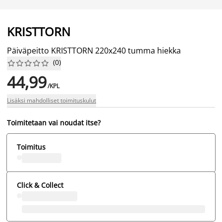
KRISTTORN
Päiväpeitto KRISTTORN 220x240 tumma hiekka
(
0
)










44,99
/KPL
Lisäksi mahdolliset toimituskulut
Toimitetaan vai noudat itse?
Toimitus
Click & Collect