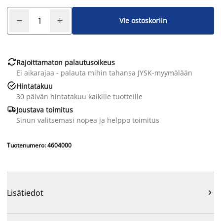
Vie ostoskoriin

Rajoittamaton palautusoikeus
Ei aikarajaa - palauta mihin tahansa JYSK-myymälään

Hintatakuu
30 päivän hintatakuu kaikille tuotteille

Joustava toimitus
Sinun valitsemasi nopea ja helppo toimitus
Tuotenumero: 4604000
Lisätiedot
