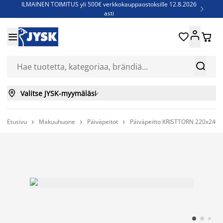
ILMAINEN TOIMITUS yli 500€ verkkokauppaostoksille 12.8.2026

asti
Parempiin uniin - Säästä jopa 60%





Sijauspatjoja - Säästä jopa 60%

Jenkkisänkyjä - Säästä jopa 60%



Valitse JYSK-myymäläsi

Etusivu
Makuuhuone
Päiväpeitot
Päiväpeitto KRISTTORN 220x240 


