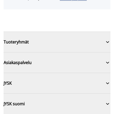

Tuoteryhmät

Asiakaspalvelu

JYSK

JYSK suomi