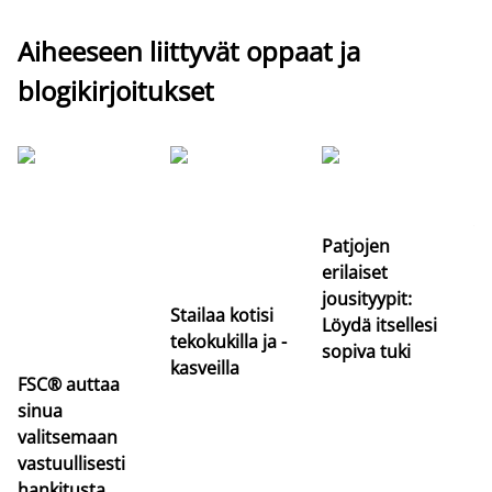
Aiheeseen liittyvät oppaat ja
blogikirjoitukset
Si
uu
va
Patjojen
erilaiset
jousityypit:
Stailaa kotisi
Löydä itsellesi
tekokukilla ja -
sopiva tuki
kasveilla
FSC® auttaa
sinua
valitsemaan
vastuullisesti
hankitusta