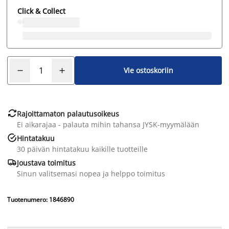
Click & Collect
Vie ostoskoriin

Rajoittamaton palautusoikeus
Ei aikarajaa - palauta mihin tahansa JYSK-myymälään

Hintatakuu
30 päivän hintatakuu kaikille tuotteille

Joustava toimitus
Sinun valitsemasi nopea ja helppo toimitus
Tuotenumero: 1846890