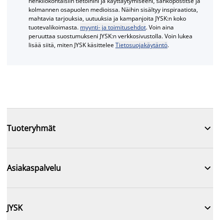
henkilökohtaisiin tietoihini ja käyttäytymiseeni, sähköpostitse ja
kolmannen osapuolen medioissa. Näihin sisältyy inspiraatiota,
mahtavia tarjouksia, uutuuksia ja kampanjoita JYSK:n koko
tuotevalikoimasta.
myynti- ja toimitusehdot
. Voin aina
peruuttaa suostumukseni JYSK:n verkkosivustolla. Voin lukea
lisää siitä, miten JYSK käsittelee
Tietosuojakäytäntö
.

Tuoteryhmät

Asiakaspalvelu

JYSK