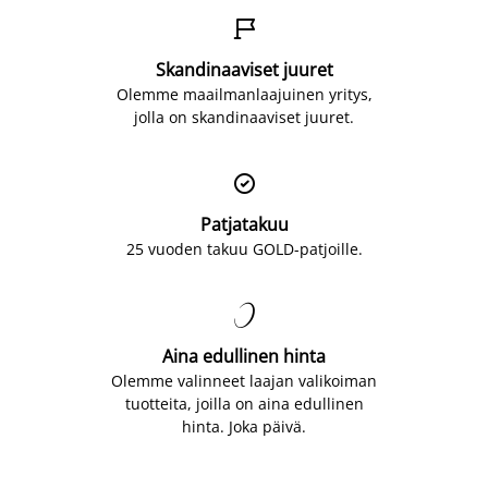

Skandinaaviset juuret
Olemme maailmanlaajuinen yritys,
jolla on skandinaaviset juuret.

Patjatakuu
25 vuoden takuu GOLD-patjoille.

Aina edullinen hinta
Olemme valinneet laajan valikoiman
tuotteita, joilla on aina edullinen
hinta. Joka päivä.