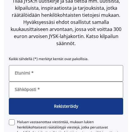
Tilaa JYSK:n uutiskirje ja saa tietoa mm. uutisista,
kilpailuista, inspiraatiosta ja tarjouksista, jotka
räätälöidään henkilökohtaisten tietojesi mukaan.
Hyväksyessäsi ehdot osallistut samalla
kuukausittaiseen arvontaan, jossa voit voittaa 300
euron arvoisen JYSK-lahjakortin. Katso kilpailun
säännöt.
Kaikki tähdellä (*) merkityt kentät ovat pakollisia.
Etunimi
*
Sähköposti
*
Rekisteröidy
Haluan vastaanottaa viestintää, mukaan lukien
henkilökohtaisesti räätälöityjä viestejä, jotka perustuvat