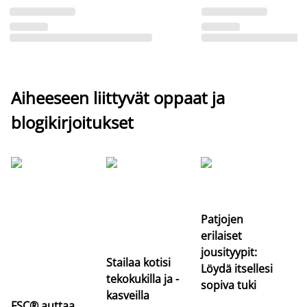
Aiheeseen liittyvät oppaat ja
blogikirjoitukset
Si
uu
va
Patjojen
erilaiset
jousityypit:
Stailaa kotisi
Löydä itsellesi
tekokukilla ja -
sopiva tuki
kasveilla
FSC® auttaa