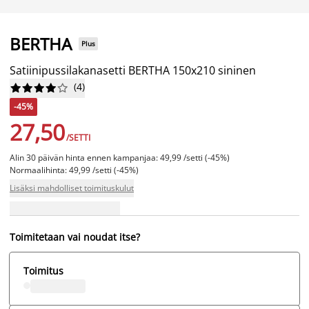
BERTHA
Plus
Satiinipussilakanasetti BERTHA 150x210 sininen
(
4
)










-45%
27,50
/SETTI
Alin 30 päivän hinta ennen kampanjaa: 49,99 /setti (-45%)
Normaalihinta: 49,99 /setti (-45%)
Lisäksi mahdolliset toimituskulut
Toimitetaan vai noudat itse?
Toimitus