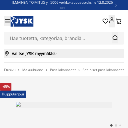
ILMAINEN TOIMITUS yli 500€ verkkokauppaostoksille 12.8.2026

asti
Parempiin uniin - Säästä jopa 60%





Sijauspatjoja - Säästä jopa 60%

Jenkkisänkyjä - Säästä jopa 60%



Valitse JYSK-myymäläsi

Etusivu
Makuuhuone
Pussilakanasetit
Satiiniset pussilakanasetit



-45%
Huipputarjous