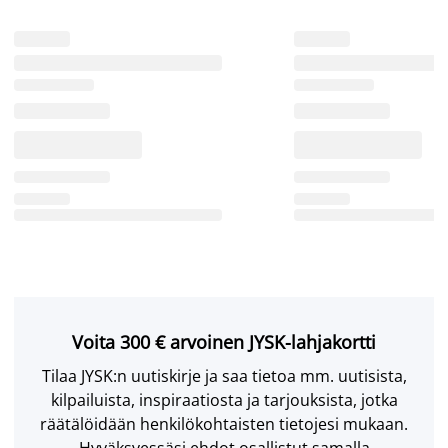
Voita 300 € arvoinen JYSK-lahjakortti
Tilaa JYSK:n uutiskirje ja saa tietoa mm. uutisista,
kilpailuista, inspiraatiosta ja tarjouksista, jotka
räätälöidään henkilökohtaisten tietojesi mukaan.
Hyväksyessäsi ehdot osallistut samalla