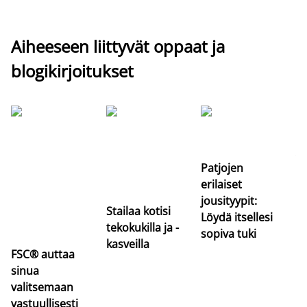
Aiheeseen liittyvät oppaat ja
blogikirjoitukset
Si
uu
va
Patjojen
erilaiset
jousityypit:
Stailaa kotisi
Löydä itsellesi
tekokukilla ja -
sopiva tuki
kasveilla
FSC® auttaa
sinua
valitsemaan
vastuullisesti