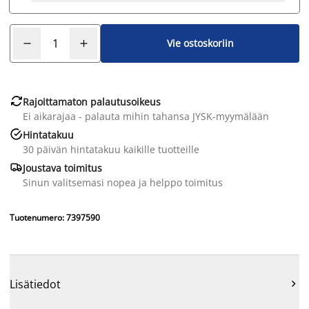
Vie ostoskoriin

Rajoittamaton palautusoikeus
Ei aikarajaa - palauta mihin tahansa JYSK-myymälään

Hintatakuu
30 päivän hintatakuu kaikille tuotteille

Joustava toimitus
Sinun valitsemasi nopea ja helppo toimitus
Tuotenumero: 7397590
Lisätiedot
