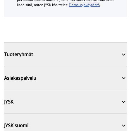
lisää siitä, miten JYSK käsittelee
Tietosuojakäytäntö
.

Tuoteryhmät

Asiakaspalvelu

JYSK

JYSK suomi