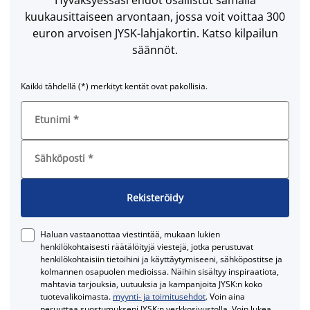
kuukausittaiseen arvontaan, jossa voit voittaa 300
euron arvoisen JYSK-lahjakortin. Katso kilpailun
säännöt.
Kaikki tähdellä (*) merkityt kentät ovat pakollisia.
Etunimi
*
Sähköposti
*
Rekisteröidy
Haluan vastaanottaa viestintää, mukaan lukien
henkilökohtaisesti räätälöityjä viestejä, jotka perustuvat
henkilökohtaisiin tietoihini ja käyttäytymiseeni, sähköpostitse ja
kolmannen osapuolen medioissa. Näihin sisältyy inspiraatiota,
mahtavia tarjouksia, uutuuksia ja kampanjoita JYSK:n koko
tuotevalikoimasta.
myynti- ja toimitusehdot
. Voin aina
peruuttaa suostumukseni JYSK:n verkkosivustolla. Voin lukea