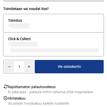
Toimitetaan vai noudat itse?
Toimitus
Click & Collect
Vie ostoskoriin

Rajoittamaton palautusoikeus
Ei aikarajaa - palauta mihin tahansa JYSK-myymälään

Hintatakuu
30 päivän hintatakuu kaikille tuotteille