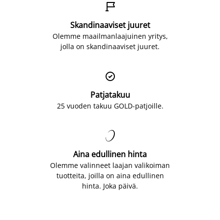

Skandinaaviset juuret
Olemme maailmanlaajuinen yritys,
jolla on skandinaaviset juuret.

Patjatakuu
25 vuoden takuu GOLD-patjoille.

Aina edullinen hinta
Olemme valinneet laajan valikoiman
tuotteita, joilla on aina edullinen
hinta. Joka päivä.