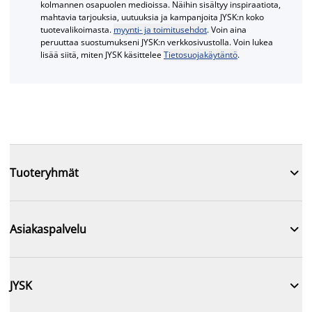
kolmannen osapuolen medioissa. Näihin sisältyy inspiraatiota,
mahtavia tarjouksia, uutuuksia ja kampanjoita JYSK:n koko
tuotevalikoimasta.
myynti- ja toimitusehdot
. Voin aina
peruuttaa suostumukseni JYSK:n verkkosivustolla. Voin lukea
lisää siitä, miten JYSK käsittelee
Tietosuojakäytäntö
.

Tuoteryhmät

Asiakaspalvelu

JYSK