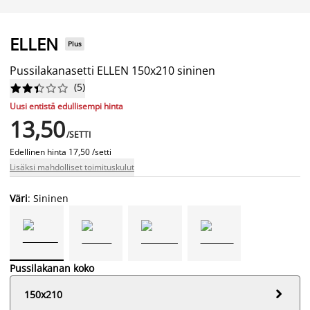
ELLEN
Plus
Pussilakanasetti ELLEN 150x210 sininen
(
5
)










Uusi entistä edullisempi hinta
13,50
/SETTI
Edellinen hinta
17,50 /setti
Lisäksi mahdolliset toimituskulut
Väri
: Sininen
Pussilakanan koko

150x210