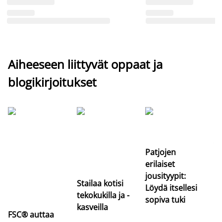
Aiheeseen liittyvät oppaat ja
blogikirjoitukset
Si
uu
va
Patjojen
erilaiset
jousityypit:
Stailaa kotisi
Löydä itsellesi
tekokukilla ja -
sopiva tuki
kasveilla
FSC® auttaa