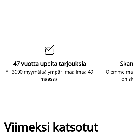

47 vuotta upeita tarjouksia
Skan
Yli 3600 myymälää ympäri maailmaa 49
Olemme maai
maassa.
on sk
Viimeksi katsotut