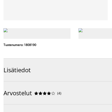
Tuotenumero: 1808190
Lisätiedot
Arvostelut
(
4
)









