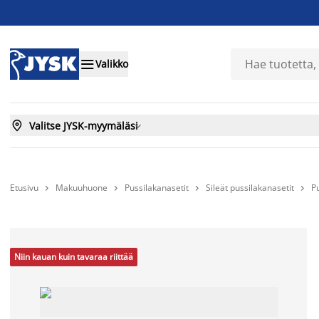

Valikko

Valitse JYSK-myymäläsi

Etusivu
Makuuhuone
Pussilakanasetit
Sileät pussilakanasetit
P




Niin kauan kuin tavaraa riittää