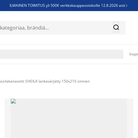
ILMAINEN TOIMITUS yli 500€ verkkokauppaostoksille 12.8.2026 asti

Parempiin uniin - Säästä jopa 60%


Sijauspatjoja - Säästä jopa 60%

Jenkkisänkyjä - Säästä jopa 60%

Inspi
ussilakanasetti SHEILA lankavärjätty 150x210 sininen