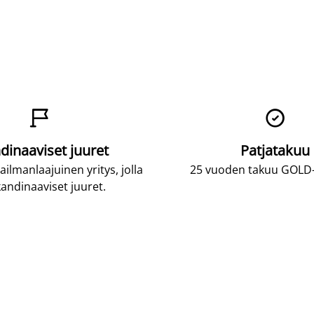


dinaaviset juuret
Patjatakuu
lmanlaajuinen yritys, jolla
25 vuoden takuu GOLD-p
andinaaviset juuret.