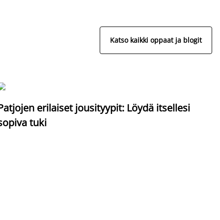
Katso kaikki oppaat ja blogit
S
Patjojen erilaiset jousityypit: Löydä itsellesi
sopiva tuki