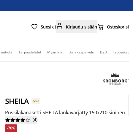



Suosikit
Kirjaudu sisään
Ostoskorisi
raatiota
Tarjouslehdet
Myymälät
Asiakaspalvelu
B2B
Työpaikat
SHEILA
Gold
Pussilakanasetti SHEILA lankavärjätty 150x210 sininen
(
4
)










-70%