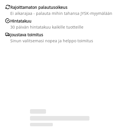

Rajoittamaton palautusoikeus
Ei aikarajaa - palauta mihin tahansa JYSK-myymälään

Hintatakuu
30 päivän hintatakuu kaikille tuotteille

Joustava toimitus
Sinun valitsemasi nopea ja helppo toimitus