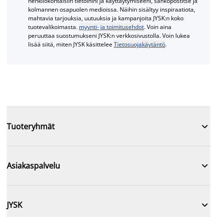
henkilökohtaisiin tietoihini ja käyttäytymiseeni, sähköpostitse ja
kolmannen osapuolen medioissa. Näihin sisältyy inspiraatiota,
mahtavia tarjouksia, uutuuksia ja kampanjoita JYSK:n koko
tuotevalikoimasta.
myynti- ja toimitusehdot
. Voin aina
peruuttaa suostumukseni JYSK:n verkkosivustolla. Voin lukea
lisää siitä, miten JYSK käsittelee
Tietosuojakäytäntö
.

Tuoteryhmät

Asiakaspalvelu

JYSK