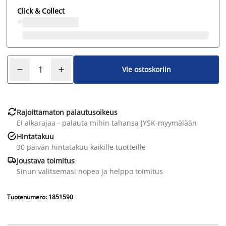
Click & Collect
Vie ostoskoriin

Rajoittamaton palautusoikeus
Ei aikarajaa - palauta mihin tahansa JYSK-myymälään

Hintatakuu
30 päivän hintatakuu kaikille tuotteille

Joustava toimitus
Sinun valitsemasi nopea ja helppo toimitus
Tuotenumero: 1851590