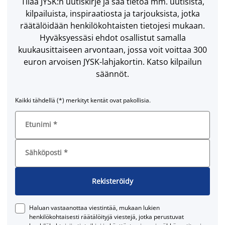
Tilaa JYSK:n uutiskirje ja saa tietoa mm. uutisista,
kilpailuista, inspiraatiosta ja tarjouksista, jotka
räätälöidään henkilökohtaisten tietojesi mukaan.
Hyväksyessäsi ehdot osallistut samalla
kuukausittaiseen arvontaan, jossa voit voittaa 300
euron arvoisen JYSK-lahjakortin. Katso kilpailun
säännöt.
Kaikki tähdellä (*) merkityt kentät ovat pakollisia.
Etunimi
*
Sähköposti
*
Rekisteröidy
Haluan vastaanottaa viestintää, mukaan lukien
henkilökohtaisesti räätälöityjä viestejä, jotka perustuvat