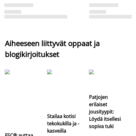
Aiheeseen liittyvät oppaat ja
blogikirjoitukset
Si
uu
va
Patjojen
erilaiset
jousityypit:
Stailaa kotisi
Löydä itsellesi
tekokukilla ja -
sopiva tuki
kasveilla
FSC® auttaa