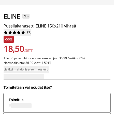
ELINE
Plus
Pussilakanasetti ELINE 150x210 vihreä
(
1
)










-50%
18,50
/SETTI
Alin 30 päivän hinta ennen kampanjaa: 36,99 /setti (-50%)
Normaalihinta: 36,99 /setti (-50%)
Lisäksi mahdolliset toimituskulut
Toimitetaan vai noudat itse?
Toimitus