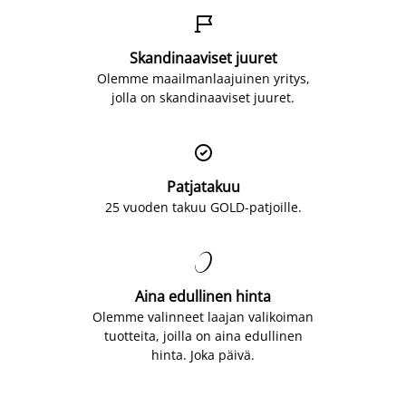

Skandinaaviset juuret
Olemme maailmanlaajuinen yritys,
jolla on skandinaaviset juuret.

Patjatakuu
25 vuoden takuu GOLD-patjoille.

Aina edullinen hinta
Olemme valinneet laajan valikoiman
tuotteita, joilla on aina edullinen
hinta. Joka päivä.