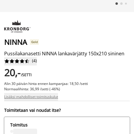
NINNA
Gold
Pussilakanasetti NINNA lankavärjätty 150x210 sininen
(
4
)










20,-
/SETTI
Alin 30 päivän hinta ennen kampanjaa: 18,50 /setti
Normaalihinta: 36,99 /setti (-46%)
Lisäksi mahdolliset toimituskulut
Toimitetaan vai noudat itse?
Toimitus