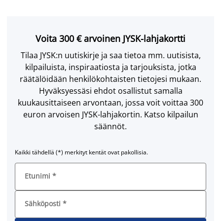
Voita 300 € arvoinen JYSK-lahjakortti
Tilaa JYSK:n uutiskirje ja saa tietoa mm. uutisista,
kilpailuista, inspiraatiosta ja tarjouksista, jotka
räätälöidään henkilökohtaisten tietojesi mukaan.
Hyväksyessäsi ehdot osallistut samalla
kuukausittaiseen arvontaan, jossa voit voittaa 300
euron arvoisen JYSK-lahjakortin. Katso kilpailun
säännöt.
Kaikki tähdellä (*) merkityt kentät ovat pakollisia.
Etunimi
*
Sähköposti
*