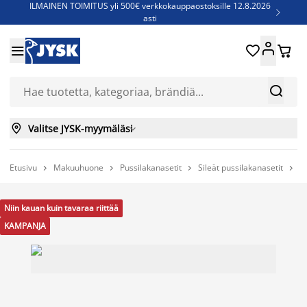
ILMAINEN TOIMITUS yli 500€ verkkokauppaostoksille 12.8.2026

asti
Parempiin uniin - Säästä jopa 60%





Sijauspatjoja - Säästä jopa 60%

Jenkkisänkyjä - Säästä jopa 60%



Valitse JYSK-myymäläsi

Etusivu
Makuuhuone
Pussilakanasetit
Sileät pussilakanasetit
P




Niin kauan kuin tavaraa riittää
KAMPANJA