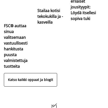
erilaiset
jousityypit:
Stailaa kotisi
Löydä itsellesi
tekokukilla ja -
sopiva tuki
kasveilla
FSC® auttaa
sinua
valitsemaan
vastuullisesti
hankitusta
puusta
valmistettuja
tuotteita
Katso kaikki oppaat ja blogit
