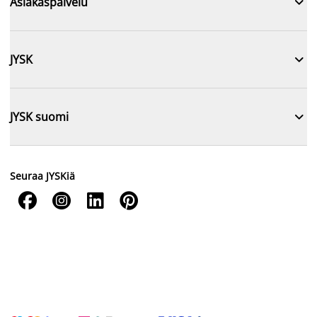

Asiakaspalvelu

JYSK

JYSK suomi
Seuraa JYSKiä



