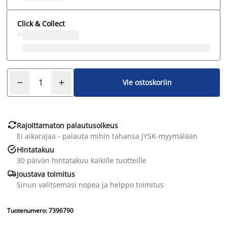
Click & Collect
Vie ostoskoriin

Rajoittamaton palautusoikeus
Ei aikarajaa - palauta mihin tahansa JYSK-myymälään

Hintatakuu
30 päivän hintatakuu kaikille tuotteille

Joustava toimitus
Sinun valitsemasi nopea ja helppo toimitus
Tuotenumero: 7396790