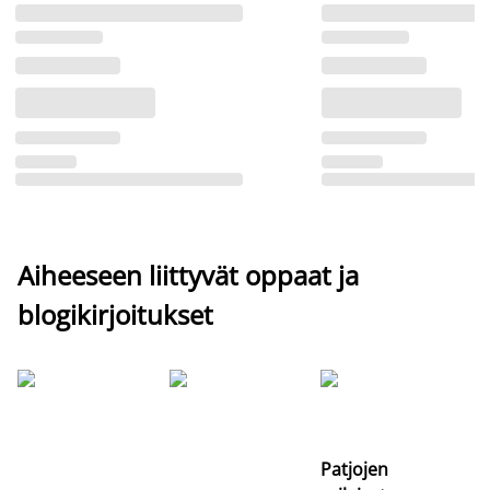
Aiheeseen liittyvät oppaat ja
blogikirjoitukset
Si
uu
va
Patjojen