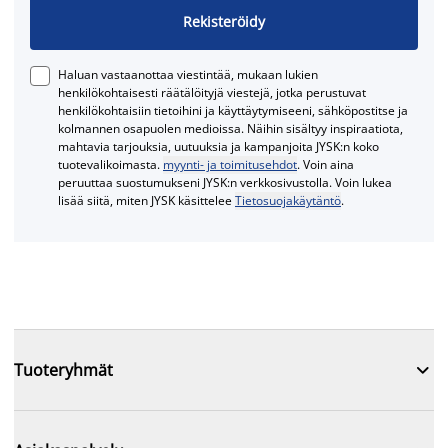
Rekisteröidy
Haluan vastaanottaa viestintää, mukaan lukien
henkilökohtaisesti räätälöityjä viestejä, jotka perustuvat
henkilökohtaisiin tietoihini ja käyttäytymiseeni, sähköpostitse ja
kolmannen osapuolen medioissa. Näihin sisältyy inspiraatiota,
mahtavia tarjouksia, uutuuksia ja kampanjoita JYSK:n koko
tuotevalikoimasta.
myynti- ja toimitusehdot
. Voin aina
peruuttaa suostumukseni JYSK:n verkkosivustolla. Voin lukea
lisää siitä, miten JYSK käsittelee
Tietosuojakäytäntö
.

Tuoteryhmät