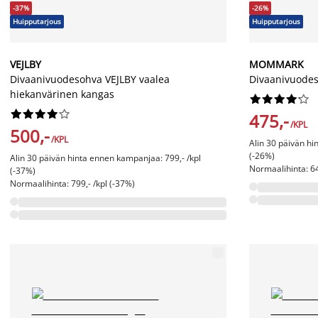
-37%
-26%
Huipputarjous
Huipputarjous
VEJLBY
MOMMARK
Divaanivuodesohva VEJLBY vaalea
Divaanivuode
hiekanvärinen kangas




















475,-
/KPL
500,-
/KPL
Alin 30 päivän hi
(-26%)
Alin 30 päivän hinta ennen kampanjaa: 799,- /kpl
Normaalihinta: 64
(-37%)
Normaalihinta: 799,- /kpl (-37%)