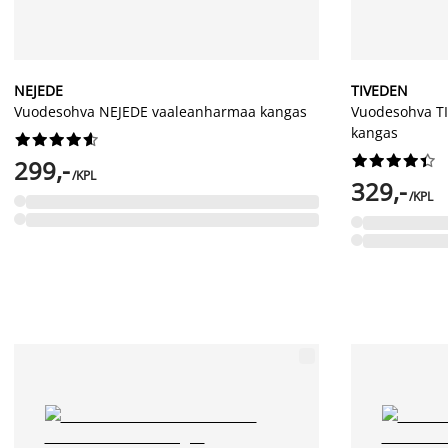
NEJEDE
TIVEDEN
Vuodesohva NEJEDE vaaleanharmaa kangas
Vuodesohva 
kangas




















299,-
/KPL
329,-
/KPL