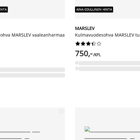
INTA
AINA EDULLINEN HINTA
MARSLEV
sohva MARSLEV vaaleanharmaa
Kulmavuodesohva MARSLEV 










750,-
/KPL