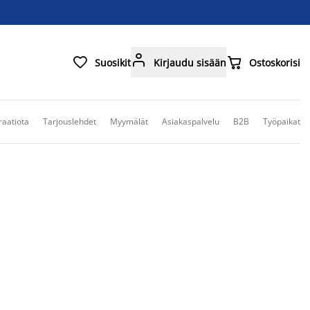



Suosikit
Kirjaudu sisään
Ostoskorisi
raatiota
Tarjouslehdet
Myymälät
Asiakaspalvelu
B2B
Työpaikat