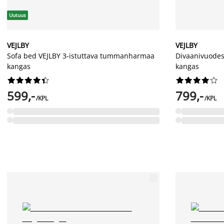
Uutuus
VEJLBY
VEJLBY
Sofa bed VEJLBY 3-istuttava tummanharmaa
Divaanivuode
kangas
kangas




















599,-
799,-
/KPL
/KPL