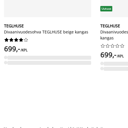
Uutuus
TEGLHUSE
TEGLHUSE
Divaanivuodesohva TEGLHUSE beige kangas
Divaanivuode
kangas




















699,-
/KPL
699,-
/KPL