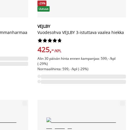
-29%
Uutuus
VEJLBY
tummanharmaa
Vuodesohva VEJLBY 3-istuttava vaalea hiekka










425,-
/KPL
Alin 30 päivän hinta ennen kampanjaa: 599,- /kpl
(-29%)
Normaalihinta: 599,- /kpl (-29%)