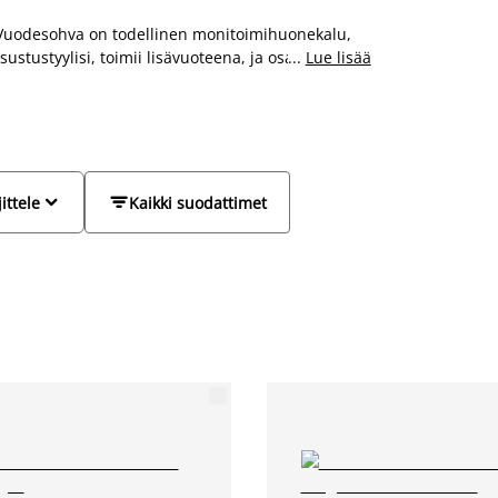
a. Vuodesohva on todellinen monitoimihuonekalu,
ustustyylisi, toimii lisävuoteena, ja osa
...
Lue lisää
stamme löytyy myös nojatuoli, jonka voi levittää
ri tyyleissä. Etsitpä sitten kulmasohvaa,
u laajaan valikoimaamme moderneja,


jittele
Kaikki suodattimet