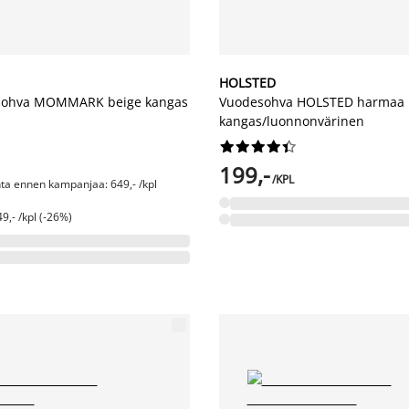
HOLSTED
sohva MOMMARK beige kangas
Vuodesohva HOLSTED harmaa
kangas/luonnonvärinen










199,-
/KPL
nta ennen kampanjaa: 649,- /kpl
9,- /kpl (-26%)