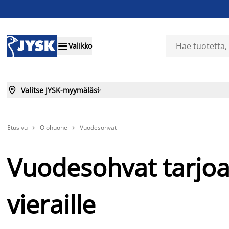

Valikko

Valitse JYSK-myymäläsi

Etusivu
Olohuone
Vuodesohvat


Vuodesohvat tarjoa
vieraille