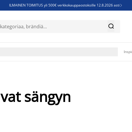
ILMAINEN TOIMITUS yli 500€ verkkokauppaostoksille 12.8.2026 asti

Parempiin uniin - Säästä jopa 60%


Sijauspatjoja - Säästä jopa 60%

Jenkkisänkyjä - Säästä jopa 60%

Inspi
vat sängyn