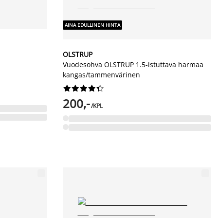
AINA EDULLINEN HINTA
OLSTRUP
Vuodesohva OLSTRUP 1.5-istuttava harmaa
kangas/tammenvärinen










200,-
/KPL