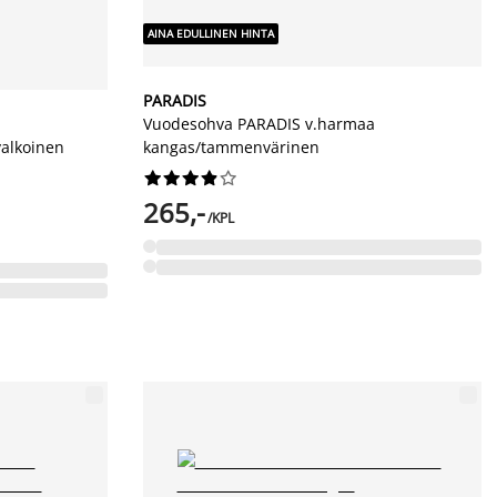
AINA EDULLINEN HINTA
PARADIS
Vuodesohva PARADIS v.harmaa
alkoinen
kangas/tammenvärinen










265,-
/KPL