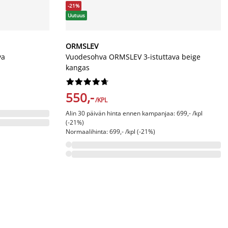
-21%
Uutuus
ORMSLEV
va
Vuodesohva ORMSLEV 3-istuttava beige
kangas










550,-
/KPL
Alin 30 päivän hinta ennen kampanjaa: 699,- /kpl
(-21%)
Normaalihinta: 699,- /kpl (-21%)