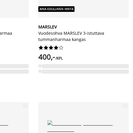
AINA EDULLINEN HINTA
MARSLEV
harmaa
Vuodesohva MARSLEV 3-istuttava
tummanharmaa kangas










400,-
/KPL