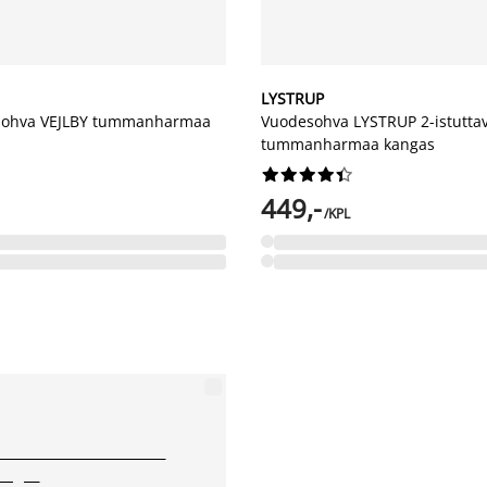
LYSTRUP
sohva VEJLBY tummanharmaa
Vuodesohva LYSTRUP 2-istutta
tummanharmaa kangas










449,-
/KPL