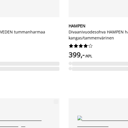
HAMPEN
TIVEDEN tummanharmaa
Divaanivuodesohva HAMPEN 
kangas/tammenvärinen










399,-
/KPL