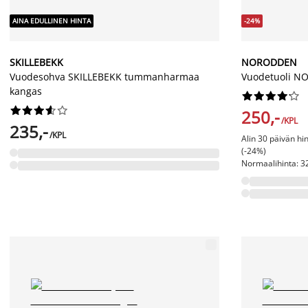
AINA EDULLINEN HINTA
-24%
SKILLEBEKK
NORODDEN
Vuodesohva SKILLEBEKK tummanharmaa
Vuodetuoli N
kangas




















250,-
/KPL
235,-
/KPL
Alin 30 päivän hi
(-24%)
Normaalihinta: 32