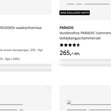
AINA EDULLINEN HINTA
ORODDEN vaaleanharmaa
PARADIS
Vuodesohva PARADIS luonnonv
teddykangas/tammenvär.










nta ennen kampanjaa: 329,- /kpl
265,-
/KPL
9,- /kpl (-24%)