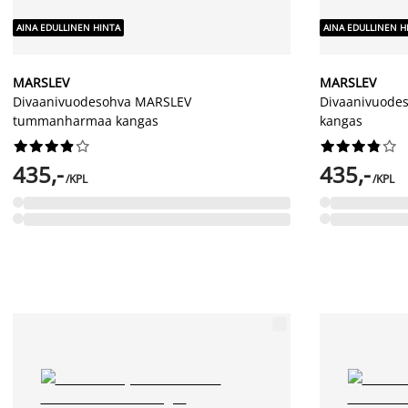
AINA EDULLINEN HINTA
AINA EDULLINEN H
MARSLEV
MARSLEV
Divaanivuodesohva MARSLEV
Divaanivuode
tummanharmaa kangas
kangas




















435,-
435,-
/KPL
/KPL