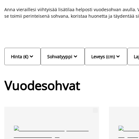
Anna vieraillesi viihtyisää lisätilaa helposti vuodesohvan avull
se toimii perinteisenä sohvana, koristaa huonetta ja täydentää sis
vuodesohvista tarjoaa myös oivallista lisäsäilytystilaa. Valikoima
sängyksi. Meiltä löydät kaikkiin tarpeisiisi sopivan vuodesohvan e
normaalia vuodesohvaa tai vuodesohvaa säilytystilalla. Tutust
skandinaavisiin vuodesohviin edulliseen hintaan.



Hinta (€)
Sohvatyyppi
Leveys (cm)
La
Vuodesohvat