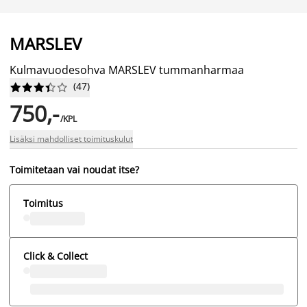
MARSLEV
Kulmavuodesohva MARSLEV tummanharmaa
(
47
)










750,-
/KPL
Lisäksi mahdolliset toimituskulut
Toimitetaan vai noudat itse?
Toimitus
Click & Collect