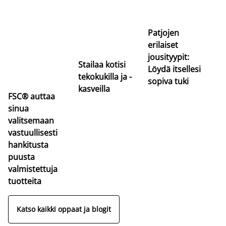
Si
uu
va
Patjojen
erilaiset
jousityypit:
Stailaa kotisi
Löydä itsellesi
tekokukilla ja -
sopiva tuki
kasveilla
FSC® auttaa
sinua
valitsemaan
vastuullisesti
hankitusta
puusta
valmistettuja
tuotteita
Katso kaikki oppaat ja blogit