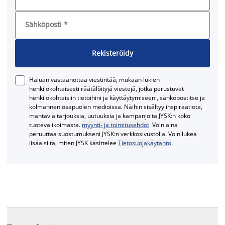
Sähköposti
*
Rekisteröidy
Haluan vastaanottaa viestintää, mukaan lukien
henkilökohtaisesti räätälöityjä viestejä, jotka perustuvat
henkilökohtaisiin tietoihini ja käyttäytymiseeni, sähköpostitse ja
kolmannen osapuolen medioissa. Näihin sisältyy inspiraatiota,
mahtavia tarjouksia, uutuuksia ja kampanjoita JYSK:n koko
tuotevalikoimasta.
myynti- ja toimitusehdot
. Voin aina
peruuttaa suostumukseni JYSK:n verkkosivustolla. Voin lukea
lisää siitä, miten JYSK käsittelee
Tietosuojakäytäntö
.