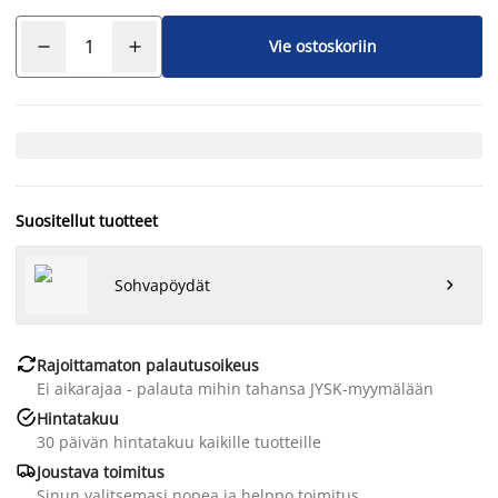
Vie ostoskoriin
Suositellut tuotteet
Sohvapöydät


Rajoittamaton palautusoikeus
Ei aikarajaa - palauta mihin tahansa JYSK-myymälään

Hintatakuu
30 päivän hintatakuu kaikille tuotteille

Joustava toimitus
Sinun valitsemasi nopea ja helppo toimitus