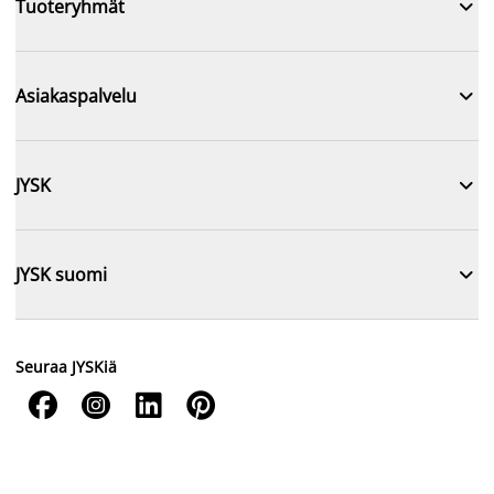

Tuoteryhmät

Asiakaspalvelu

JYSK

JYSK suomi
Seuraa JYSKiä



