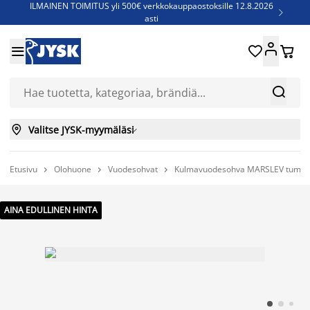
ILMAINEN TOIMITUS yli 500€ verkkokauppaostoksille 12.8.2026

asti
Parempiin uniin - Säästä jopa 60%





Sijauspatjoja - Säästä jopa 60%

Jenkkisänkyjä - Säästä jopa 60%



Valitse JYSK-myymäläsi

Etusivu
Olohuone
Vuodesohvat
Kulmavuodesohva MARSLEV tumm



AINA EDULLINEN HINTA