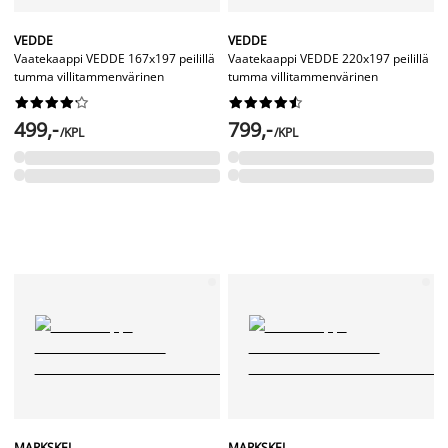
VEDDE
VEDDE
Vaatekaappi VEDDE 167x197 peilillä
Vaatekaappi VEDDE 220x197 peilillä
tumma villitammenvärinen
tumma villitammenvärinen




















499,-
799,-
/KPL
/KPL
MARKSKEL
MARKSKEL