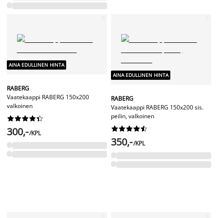
AINA EDULLINEN HINTA
AINA EDULLINEN HINTA
RABERG
Vaatekaappi RABERG 150x200
RABERG
valkoinen
Vaatekaappi RABERG 150x200 sis.
peilin, valkoinen




















300,-
/KPL
350,-
/KPL