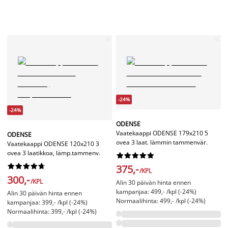
-24%
-24%
ODENSE
Vaatekaappi ODENSE 179x210 5
ODENSE
ovea 3 laat. lämmin tammenvär.
Vaatekaappi ODENSE 120x210 3
ovea 3 laatikkoa, lämp.tammenv.




















375,-
/KPL
300,-
/KPL
Alin 30 päivän hinta ennen
kampanjaa: 499,- /kpl (-24%)
Alin 30 päivän hinta ennen
Normaalihinta: 499,- /kpl (-24%)
kampanjaa: 399,- /kpl (-24%)
Normaalihinta: 399,- /kpl (-24%)