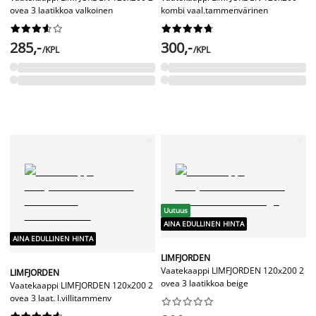
ovea 3 laatikkoa valkoinen
kombi vaal.tammenvärinen




















285,-
300,-
/KPL
/KPL
Uutuus
AINA EDULLINEN HINTA
AINA EDULLINEN HINTA
LIMFJORDEN
Vaatekaappi LIMFJORDEN 120x200 2
LIMFJORDEN
ovea 3 laatikkoa beige
Vaatekaappi LIMFJORDEN 120x200 2
ovea 3 laat. l.villitammenv



















