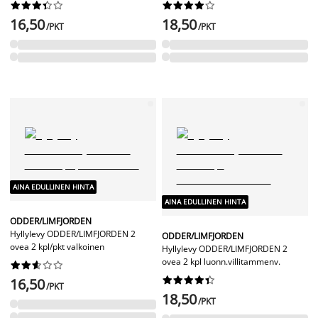




















16,50
18,50
/PKT
/PKT
AINA EDULLINEN HINTA
AINA EDULLINEN HINTA
ODDER/LIMFJORDEN
Hyllylevy ODDER/LIMFJORDEN 2
ODDER/LIMFJORDEN
ovea 2 kpl/pkt valkoinen
Hyllylevy ODDER/LIMFJORDEN 2
ovea 2 kpl luonn.villitammenv.




















16,50
/PKT
18,50
/PKT