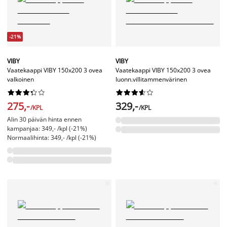
-21%
VIBY
VIBY
Vaatekaappi VIBY 150x200 3 ovea
Vaatekaappi VIBY 150x200 3 ovea
valkoinen
luonn.villitammenvärinen




















275,-
329,-
/KPL
/KPL
Alin 30 päivän hinta ennen
kampanjaa: 349,- /kpl (-21%)
Normaalihinta: 349,- /kpl (-21%)