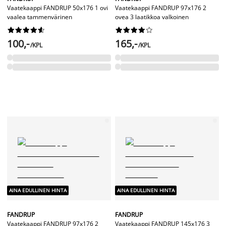
Vaatekaappi FANDRUP 50x176 1 ovi
Vaatekaappi FANDRUP 97x176 2
vaalea tammenvärinen
ovea 3 laatikkoa valkoinen




















100,-
165,-
/KPL
/KPL
AINA EDULLINEN HINTA
AINA EDULLINEN HINTA
FANDRUP
FANDRUP
Vaatekaappi FANDRUP 97x176 2
Vaatekaappi FANDRUP 145x176 3