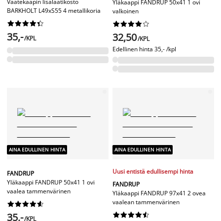
Vaatekaapin lisälaatikosto
Yläkaappi FANDRUP 50x41 1 ovi
BARKHOLT L49xS55 4 metallikoria
valkoinen




















35,-
32,50
/KPL
/KPL
Edellinen hinta
35,- /kpl
AINA EDULLINEN HINTA
AINA EDULLINEN HINTA
Uusi entistä edullisempi hinta
FANDRUP
Yläkaappi FANDRUP 50x41 1 ovi
FANDRUP
vaalea tammenvärinen
Yläkaappi FANDRUP 97x41 2 ovea
vaalean tammenvärinen










35,-










/KPL