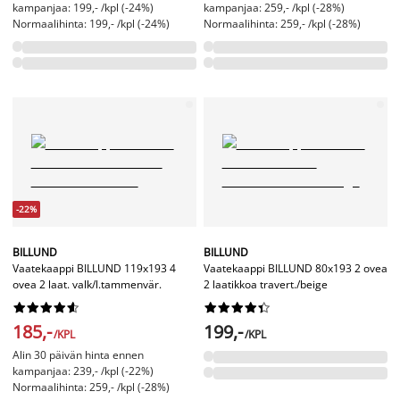
kampanjaa: 199,- /kpl (-24%)
kampanjaa: 259,- /kpl (-28%)
Normaalihinta: 199,- /kpl (-24%)
Normaalihinta: 259,- /kpl (-28%)
-22%
BILLUND
BILLUND
Vaatekaappi BILLUND 119x193 4
Vaatekaappi BILLUND 80x193 2 ovea
ovea 2 laat. valk/l.tammenvär.
2 laatikkoa travert./beige




















185,-
199,-
/KPL
/KPL
Alin 30 päivän hinta ennen
kampanjaa: 239,- /kpl (-22%)
Normaalihinta: 259,- /kpl (-28%)