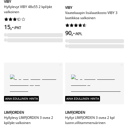
VIBY
Hyllylevyt VIBY 48x55 2 kpl/pkt
VIBY
valkoinen
Vaatekaapin lisälaatikosto VIBY 3
laatikkoa valkoinen




















15,-
/PKT
90,-
/KPL
AINA EDULLINEN HINTA
AINA EDULLINEN HINTA
LIMFJORDEN
LIMFJORDEN
Hyllylevy LIMFJORDEN 3 ovea 2
Hyllyt LIMFJORDEN 3 ovea 2 kpl
kpl/pkt valkoinen
luonn.villitammenvärinen