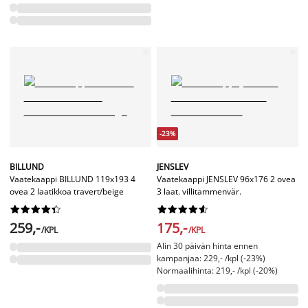
-23%
BILLUND
JENSLEV
Vaatekaappi BILLUND 119x193 4
Vaatekaappi JENSLEV 96x176 2 ovea
ovea 2 laatikkoa travert/beige
3 laat. villitammenvär.




















259,-
175,-
/KPL
/KPL
Alin 30 päivän hinta ennen
kampanjaa: 229,- /kpl (-23%)
Normaalihinta: 219,- /kpl (-20%)