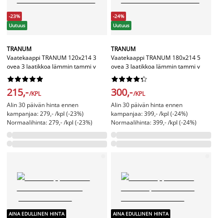
-23%
-24%
Uutuus
Uutuus
TRANUM
TRANUM
Vaatekaappi TRANUM 120x214 3
Vaatekaappi TRANUM 180x214 5
ovea 3 laatikkoa lämmin tammi v
ovea 3 laatikkoa lämmin tammi v




















215,-
300,-
/KPL
/KPL
Alin 30 päivän hinta ennen
Alin 30 päivän hinta ennen
kampanjaa: 279,- /kpl (-23%)
kampanjaa: 399,- /kpl (-24%)
Normaalihinta: 279,- /kpl (-23%)
Normaalihinta: 399,- /kpl (-24%)
AINA EDULLINEN HINTA
AINA EDULLINEN HINTA