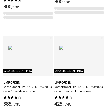
300,-
/KPL
300,-
/KPL
AINA EDULLINEN HINTA
AINA EDULLINEN HINTA
LIMFJORDEN
LIMFJORDEN
Vaatekaappi LIMFJORDEN 180x200 3
Vaatekaappi LIMFJORDEN 180x200 3
ovea 3 laatikkoa valkoinen
ovea 3 laat. vaal.tammenvär




















385,-
425,-
/KPL
/KPL