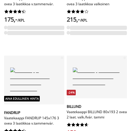
ovea 3 laatikkoa v.tammenvär.
ovea 3 laatikkoa valkoinen




















175,-
215,-
/KPL
/KPL
-24%
AINA EDULLINEN HINTA
BILLUND
Vaatekaappi BILLUND 80x193 2 ovea
FANDRUP
2 laat. valk./lvär. tammi
Vaatekaappi FANDRUP 145x176 3
ovea 3 laatikkoa v.tammenvär.



















