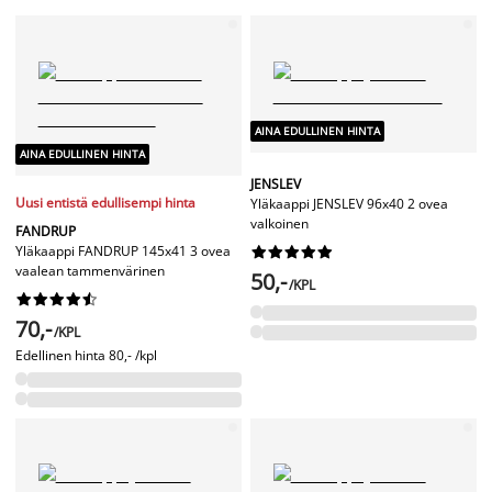
AINA EDULLINEN HINTA
AINA EDULLINEN HINTA
JENSLEV
Uusi entistä edullisempi hinta
Yläkaappi JENSLEV 96x40 2 ovea
valkoinen
FANDRUP
Yläkaappi FANDRUP 145x41 3 ovea










vaalean tammenvärinen
50,-
/KPL










70,-
/KPL
Edellinen hinta
80,- /kpl