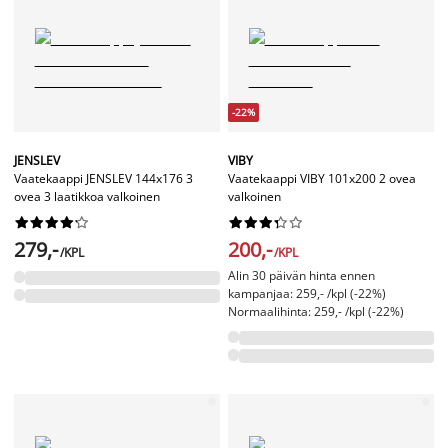
-22%
JENSLEV
VIBY
Vaatekaappi JENSLEV 144x176 3
Vaatekaappi VIBY 101x200 2 ovea
ovea 3 laatikkoa valkoinen
valkoinen




















279,-
200,-
/KPL
/KPL
Alin 30 päivän hinta ennen
kampanjaa: 259,- /kpl (-22%)
Normaalihinta: 259,- /kpl (-22%)