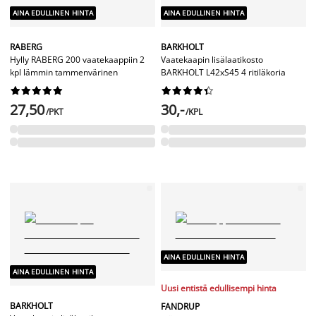
AINA EDULLINEN HINTA
AINA EDULLINEN HINTA
RABERG
BARKHOLT
Hylly RABERG 200 vaatekaappiin 2
Vaatekaapin lisälaatikosto
kpl lämmin tammenvärinen
BARKHOLT L42xS45 4 ritiläkoria




















27,50
30,-
/PKT
/KPL
AINA EDULLINEN HINTA
AINA EDULLINEN HINTA
Uusi entistä edullisempi hinta
BARKHOLT
FANDRUP