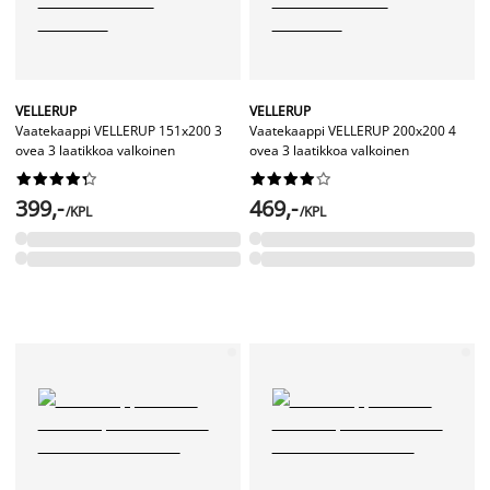
VELLERUP
VELLERUP
Vaatekaappi VELLERUP 151x200 3
Vaatekaappi VELLERUP 200x200 4
ovea 3 laatikkoa valkoinen
ovea 3 laatikkoa valkoinen




















399,-
469,-
/KPL
/KPL