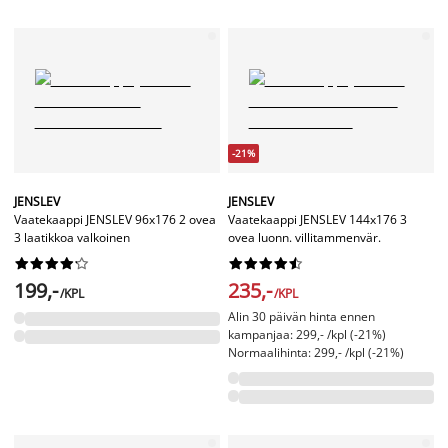
-21%
JENSLEV
JENSLEV
Vaatekaappi JENSLEV 96x176 2 ovea
Vaatekaappi JENSLEV 144x176 3
3 laatikkoa valkoinen
ovea luonn. villitammenvär.




















199,-
235,-
/KPL
/KPL
Alin 30 päivän hinta ennen
kampanjaa: 299,- /kpl (-21%)
Normaalihinta: 299,- /kpl (-21%)