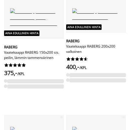
AINA EDULLINEN HINTA
AINA EDULLINEN HINTA
RABERG
Vaatekaappi RABERG 200x200
RABERG
valkoinen
Vaatekaappi RABERG 150x200 sis.
peilin, lämmin tammenvärinen




















400,-
/KPL
375,-
/KPL