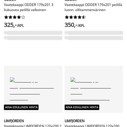
Vaatekaappi ODDER 179x201 3
Vaatekaappi ODDER 179x201 peilillä
liukuovea peilillä valkoinen
luonn. villitammenvärinen




















325,-
350,-
/KPL
/KPL
AINA EDULLINEN HINTA
AINA EDULLINEN HINTA
LIMFJORDEN
LIMFJORDEN
Vaatekaappi LIMFJORDEN 120x200 2
Vaatekaappi LIMFJORDEN 120x200