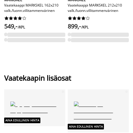
Vaatekaappi MARKSKEL 162x210
Vaatekaappi MARKSKEL 212x210
valk./luonn.villitammenvärinen
valk./luonn.villitammenvärinen




















549,-
899,-
/KPL
/KPL
Vaatekaapin lisäosat
AINA EDULLINEN HINTA
AINA EDULLINEN HINTA