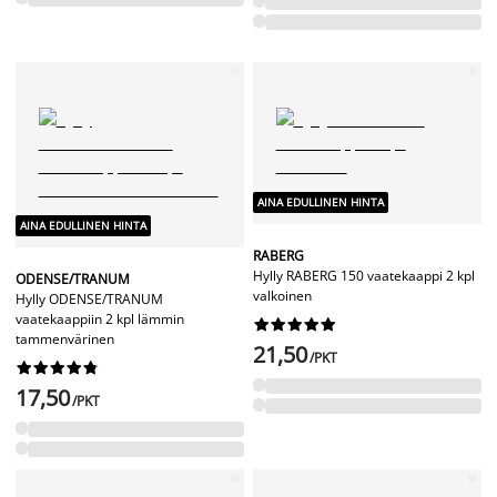
AINA EDULLINEN HINTA
AINA EDULLINEN HINTA
RABERG
Hylly RABERG 150 vaatekaappi 2 kpl
ODENSE/TRANUM
valkoinen
Hylly ODENSE/TRANUM
vaatekaappiin 2 kpl lämmin










tammenvärinen
21,50
/PKT










17,50
/PKT