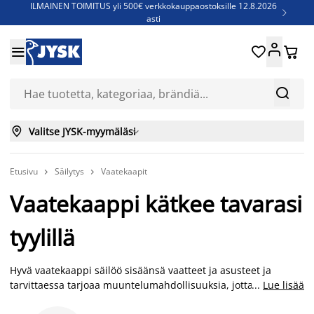
ILMAINEN TOIMITUS yli 500€ verkkokauppaostoksille 12.8.2026

asti
Parempiin uniin - Säästä jopa 60%





Sijauspatjoja - Säästä jopa 60%

Jenkkisänkyjä - Säästä jopa 60%



Valitse JYSK-myymäläsi

Etusivu
Säilytys
Vaatekaapit


Vaatekaappi kätkee tavarasi
tyylillä
Hyvä vaatekaappi säilöö sisäänsä vaatteet ja asusteet ja
tarvittaessa tarjoaa muuntelumahdollisuuksia, jotta saat
...
Lue lisää
luotua siitä juuri sinun vaatteillesi sopivan säilytyspaikan.