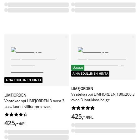
Uutuus
AINA EDULLINEN HINTA
AINA EDULLINEN HINTA
LIMFJORDEN
Vaatekaappi LIMFJORDEN 180x200 3
LIMFJORDEN
ovea 3 laatikkoa beige
Vaatekaappi LIMFJORDEN 3 ovea 3
laat. luonn. villitammenvär.




















425,-
/KPL
425,-
/KPL