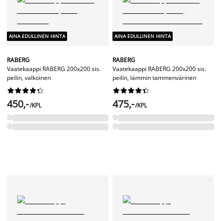
AINA EDULLINEN HINTA
AINA EDULLINEN HINTA
RABERG
RABERG
Vaatekaappi RABERG 200x200 sis.
Vaatekaappi RABERG 200x200 sis.
peilin, valkoinen
peilin, lämmin tammenvärinen




















450,-
475,-
/KPL
/KPL