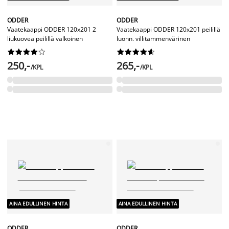
ODDER
ODDER
Vaatekaappi ODDER 120x201 2
Vaatekaappi ODDER 120x201 peilillä
liukuovea peilillä valkoinen
luonn. villitammenvärinen




















250,-
265,-
/KPL
/KPL
AINA EDULLINEN HINTA
AINA EDULLINEN HINTA
ODDER
ODDER