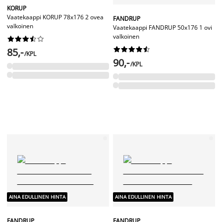
KORUP
Vaatekaappi KORUP 78x176 2 ovea
FANDRUP
valkoinen
Vaatekaappi FANDRUP 50x176 1 ovi
valkoinen




















85,-
/KPL
90,-
/KPL
AINA EDULLINEN HINTA
AINA EDULLINEN HINTA
FANDRUP
FANDRUP