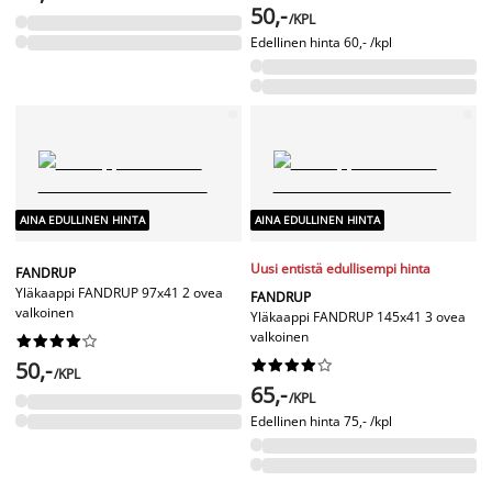
50,-
/KPL
Edellinen hinta
60,- /kpl
AINA EDULLINEN HINTA
AINA EDULLINEN HINTA
Uusi entistä edullisempi hinta
FANDRUP
Yläkaappi FANDRUP 97x41 2 ovea
FANDRUP
valkoinen
Yläkaappi FANDRUP 145x41 3 ovea
valkoinen










50,-










/KPL
65,-
/KPL
Edellinen hinta
75,- /kpl