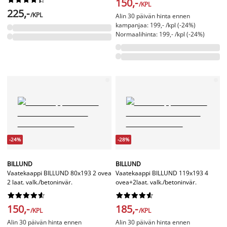
150,-
/KPL
225,-
/KPL
Alin 30 päivän hinta ennen
kampanjaa: 199,- /kpl (-24%)
Normaalihinta: 199,- /kpl (-24%)
-24%
-28%
BILLUND
BILLUND
Vaatekaappi BILLUND 80x193 2 ovea
Vaatekaappi BILLUND 119x193 4
2 laat. valk./betoninvär.
ovea+2laat. valk./betoninvär.




















150,-
185,-
/KPL
/KPL
Alin 30 päivän hinta ennen
Alin 30 päivän hinta ennen