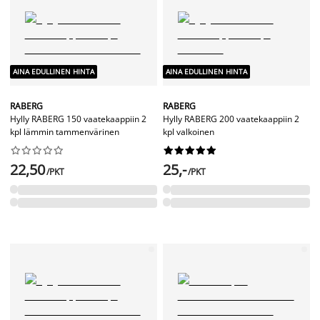
AINA EDULLINEN HINTA
AINA EDULLINEN HINTA
RABERG
RABERG
Hylly RABERG 150 vaatekaappiin 2
Hylly RABERG 200 vaatekaappiin 2
kpl lämmin tammenvärinen
kpl valkoinen




















22,50
25,-
/PKT
/PKT