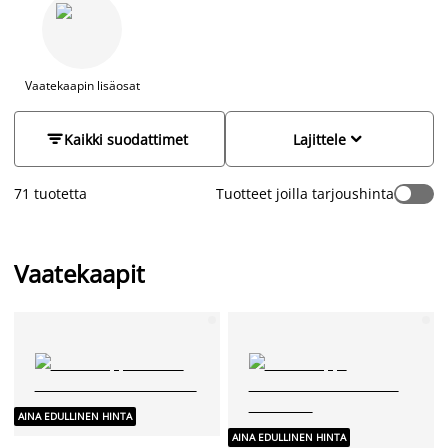
Etsitkö kapeaa vaatekaappia, vai leveää mallia useilla ovilla ja
laatikoilla? Ehkäpä peileillä varustettu liukuovellinen
vaatekaappi sopii sinun tarpeisiisi? Tutustu valikoimaan ja
löydä juuri tarpeisiisi ja tyyliisi sopiva vaatekaappi.
Vaatekaapin lisäosat


Kaikki suodattimet
Lajittele
71 tuotetta
Tuotteet joilla tarjoushinta
Vaatekaapit
AINA EDULLINEN HINTA
AINA EDULLINEN HINTA