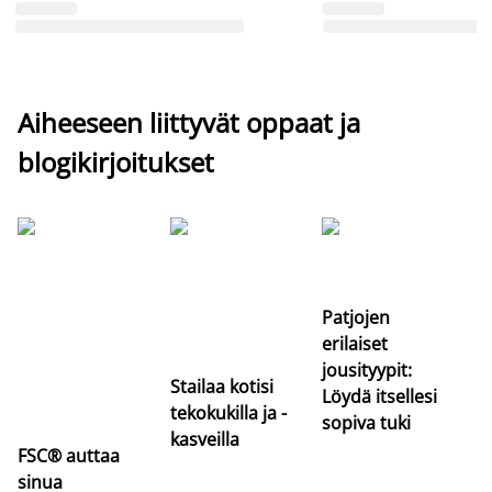
Aiheeseen liittyvät oppaat ja
blogikirjoitukset
Si
uu
va
Patjojen
erilaiset
jousityypit:
Stailaa kotisi
Löydä itsellesi
tekokukilla ja -
sopiva tuki
kasveilla
FSC® auttaa
sinua