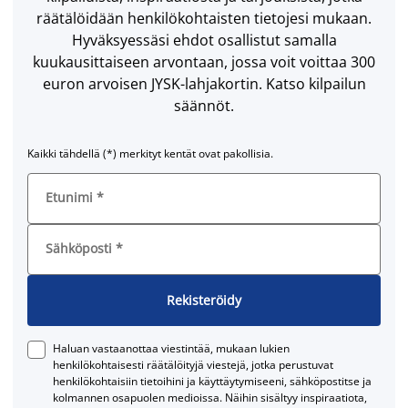
räätälöidään henkilökohtaisten tietojesi mukaan.
Hyväksyessäsi ehdot osallistut samalla
kuukausittaiseen arvontaan, jossa voit voittaa 300
euron arvoisen JYSK-lahjakortin. Katso kilpailun
säännöt.
Kaikki tähdellä (*) merkityt kentät ovat pakollisia.
Etunimi
*
Sähköposti
*
Rekisteröidy
Haluan vastaanottaa viestintää, mukaan lukien
henkilökohtaisesti räätälöityjä viestejä, jotka perustuvat
henkilökohtaisiin tietoihini ja käyttäytymiseeni, sähköpostitse ja
kolmannen osapuolen medioissa. Näihin sisältyy inspiraatiota,