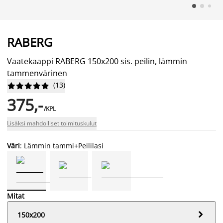
RABERG
Vaatekaappi RABERG 150x200 sis. peilin, lämmin
tammenvärinen
(
13
)










375,-
/KPL
Lisäksi mahdolliset toimituskulut
Väri
: Lämmin tammi+Peililasi
Mitat

150x200