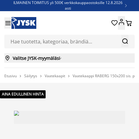
ILMAINEN TOIMITUS yli 500€ verkkokauppaostoksille 12.8.2026

asti
Parempiin uniin - Säästä jopa 60%





Sijauspatjoja - Säästä jopa 60%

Jenkkisänkyjä - Säästä jopa 60%



Valitse JYSK-myymäläsi

Etusivu
Säilytys
Vaatekaapit
Vaatekaappi RABERG 150x200 sis. pei



AINA EDULLINEN HINTA