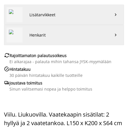
Lisätarvikkeet

Henkarit


Rajoittamaton palautusoikeus
Ei aikarajaa - palauta mihin tahansa JYSK-myymälään

Hintatakuu
30 päivän hintatakuu kaikille tuotteille

Joustava toimitus
Sinun valitsemasi nopea ja helppo toimitus
Viilu. Liukuovilla. Vaatekaapin sisätilat: 2
hyllyä ja 2 vaatetankoa. L150 x K200 x S64 cm