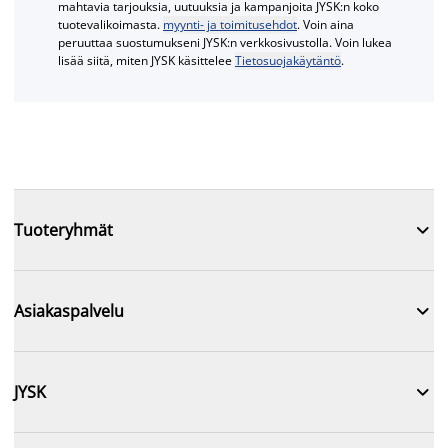
mahtavia tarjouksia, uutuuksia ja kampanjoita JYSK:n koko
tuotevalikoimasta.
myynti- ja toimitusehdot
. Voin aina
peruuttaa suostumukseni JYSK:n verkkosivustolla. Voin lukea
lisää siitä, miten JYSK käsittelee
Tietosuojakäytäntö
.

Tuoteryhmät

Asiakaspalvelu

JYSK