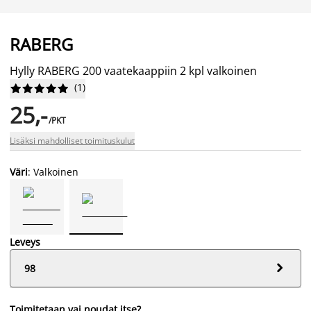
RABERG
Hylly RABERG 200 vaatekaappiin 2 kpl valkoinen
(
1
)










25,-
/PKT
Lisäksi mahdolliset toimituskulut
Väri
: Valkoinen
Leveys

98
Toimitetaan vai noudat itse?