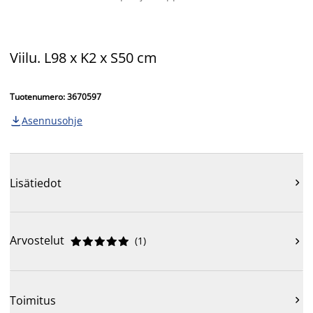
Viilu. L98 x K2 x S50 cm
Tuotenumero: 3670597
Asennusohje

Lisätiedot

Arvostelut
(
1
)











Toimitus
