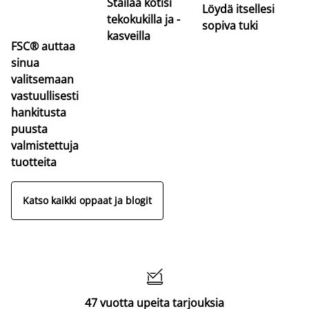
Stailaa kotisi
Löydä itsellesi
tekokukilla ja -
sopiva tuki
kasveilla
FSC® auttaa
sinua
valitsemaan
vastuullisesti
hankitusta
puusta
valmistettuja
tuotteita
Katso kaikki oppaat ja blogit

47 vuotta upeita tarjouksia