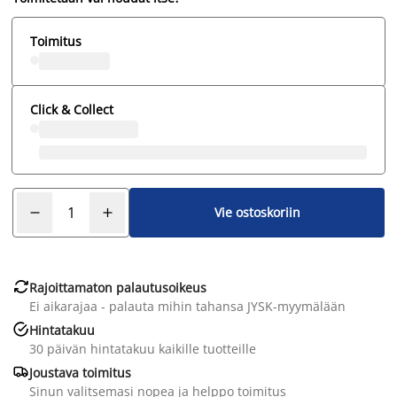
Toimitus
Click & Collect
Vie ostoskoriin

Rajoittamaton palautusoikeus
Ei aikarajaa - palauta mihin tahansa JYSK-myymälään

Hintatakuu
30 päivän hintatakuu kaikille tuotteille

Joustava toimitus
Sinun valitsemasi nopea ja helppo toimitus