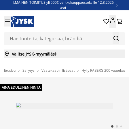
ILMAINEN TOIMITUS yli 500€ verkkokauppaostoksille 12.8.2026

asti
Parempiin uniin - Säästä jopa 60%





Sijauspatjoja - Säästä jopa 60%

Jenkkisänkyjä - Säästä jopa 60%



Valitse JYSK-myymäläsi

Etusivu
Säilytys
Vaatekaapin lisäosat
Hylly RABERG 200 vaatekaappi



AINA EDULLINEN HINTA