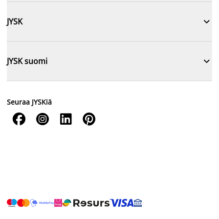

JYSK

JYSK suomi
Seuraa JYSKiä



