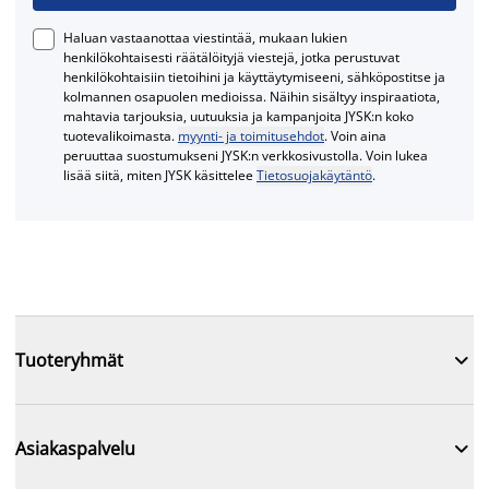
Haluan vastaanottaa viestintää, mukaan lukien
henkilökohtaisesti räätälöityjä viestejä, jotka perustuvat
henkilökohtaisiin tietoihini ja käyttäytymiseeni, sähköpostitse ja
kolmannen osapuolen medioissa. Näihin sisältyy inspiraatiota,
mahtavia tarjouksia, uutuuksia ja kampanjoita JYSK:n koko
tuotevalikoimasta.
myynti- ja toimitusehdot
. Voin aina
peruuttaa suostumukseni JYSK:n verkkosivustolla. Voin lukea
lisää siitä, miten JYSK käsittelee
Tietosuojakäytäntö
.

Tuoteryhmät

Asiakaspalvelu