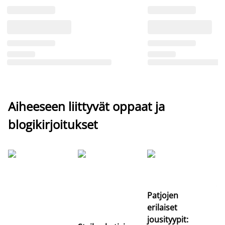
Aiheeseen liittyvät oppaat ja
blogikirjoitukset
Si
uu
va
Patjojen
erilaiset
jousityypit: