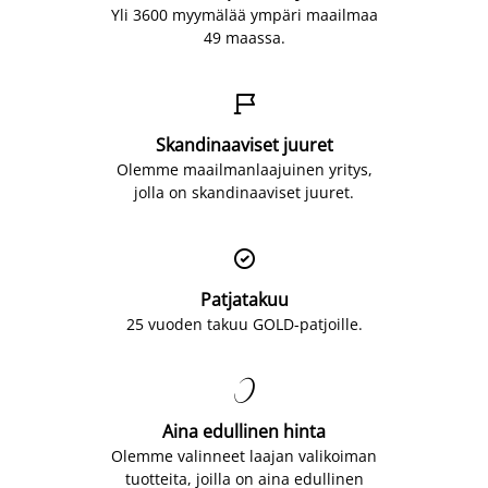
Yli 3600 myymälää ympäri maailmaa
49 maassa.

Skandinaaviset juuret
Olemme maailmanlaajuinen yritys,
jolla on skandinaaviset juuret.

Patjatakuu
25 vuoden takuu GOLD-patjoille.

Aina edullinen hinta
Olemme valinneet laajan valikoiman
tuotteita, joilla on aina edullinen