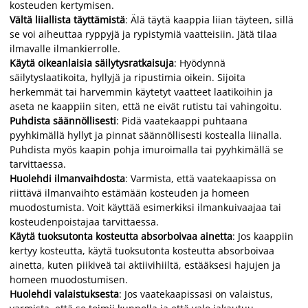
kosteuden kertymisen.
Vältä liiallista täyttämistä
: Älä täytä kaappia liian täyteen, sillä
se voi aiheuttaa ryppyjä ja rypistymiä vaatteisiin. Jätä tilaa
ilmavalle ilmankierrolle.
Käytä oikeanlaisia säilytysratkaisuja
: Hyödynnä
säilytyslaatikoita, hyllyjä ja ripustimia oikein. Sijoita
herkemmät tai harvemmin käytetyt vaatteet laatikoihin ja
aseta ne kaappiin siten, että ne eivät rutistu tai vahingoitu.
Puhdista säännöllisesti
: Pidä vaatekaappi puhtaana
pyyhkimällä hyllyt ja pinnat säännöllisesti kostealla liinalla.
Puhdista myös kaapin pohja imuroimalla tai pyyhkimällä se
tarvittaessa.
Huolehdi ilmanvaihdosta
: Varmista, että vaatekaapissa on
riittävä ilmanvaihto estämään kosteuden ja homeen
muodostumista. Voit käyttää esimerkiksi ilmankuivaajaa tai
kosteudenpoistajaa tarvittaessa.
Käytä tuoksutonta kosteutta absorboivaa ainetta
: Jos kaappiin
kertyy kosteutta, käytä tuoksutonta kosteutta absorboivaa
ainetta, kuten piikiveä tai aktiivihiiltä, estääksesi hajujen ja
homeen muodostumisen.
Huolehdi valaistuksesta
: Jos vaatekaapissasi on valaistus,