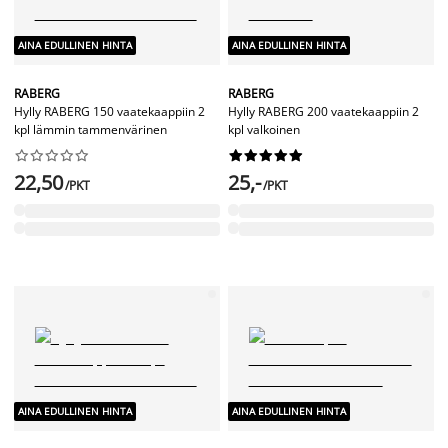
AINA EDULLINEN HINTA
AINA EDULLINEN HINTA
RABERG
RABERG
Hylly RABERG 150 vaatekaappiin 2
Hylly RABERG 200 vaatekaappiin 2
kpl lämmin tammenvärinen
kpl valkoinen




















22,50
25,-
/PKT
/PKT
AINA EDULLINEN HINTA
AINA EDULLINEN HINTA