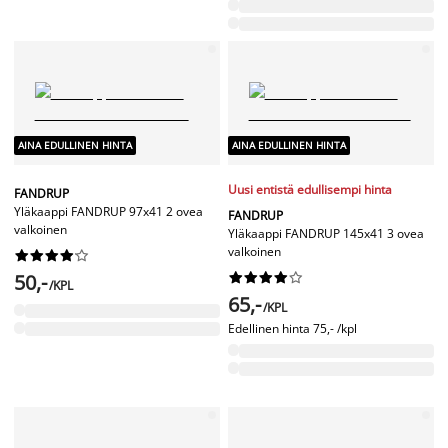
AINA EDULLINEN HINTA
AINA EDULLINEN HINTA
Uusi entistä edullisempi hinta
FANDRUP
Yläkaappi FANDRUP 97x41 2 ovea
FANDRUP
valkoinen
Yläkaappi FANDRUP 145x41 3 ovea
valkoinen










50,-










/KPL
65,-
/KPL
Edellinen hinta
75,- /kpl