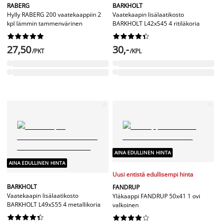
RABERG
BARKHOLT
Hylly RABERG 200 vaatekaappiin 2
Vaatekaapin lisälaatikosto
kpl lämmin tammenvärinen
BARKHOLT L42xS45 4 ritiläkoria




















27,50
30,-
/PKT
/KPL
AINA EDULLINEN HINTA
AINA EDULLINEN HINTA
Uusi entistä edullisempi hinta
BARKHOLT
FANDRUP
Vaatekaapin lisälaatikosto
Yläkaappi FANDRUP 50x41 1 ovi
BARKHOLT L49xS55 4 metallikoria
valkoinen



















