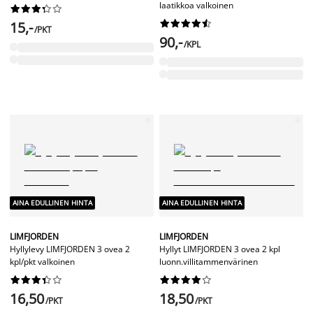
laatikkoa valkoinen




















15,-
/PKT
90,-
/KPL
AINA EDULLINEN HINTA
AINA EDULLINEN HINTA
LIMFJORDEN
LIMFJORDEN
Hyllylevy LIMFJORDEN 3 ovea 2
Hyllyt LIMFJORDEN 3 ovea 2 kpl
kpl/pkt valkoinen
luonn.villitammenvärinen




















16,50
18,50
/PKT
/PKT