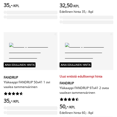
35,-
32,50
/KPL
/KPL
Edellinen hinta
35,- /kpl
AINA EDULLINEN HINTA
AINA EDULLINEN HINTA
Uusi entistä edullisempi hinta
FANDRUP
Yläkaappi FANDRUP 50x41 1 ovi
FANDRUP
vaalea tammenvärinen
Yläkaappi FANDRUP 97x41 2 ovea
vaalean tammenvärinen










35,-










/KPL
50,-
/KPL
Edellinen hinta
60,- /kpl