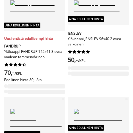
AINA EDULLINEN HINTA
AINA EDULLINEN HINTA
JENSLEV
Uusi entistä edullisempi hinta
Yläkaappi JENSLEV 96x40 2 ovea
valkoinen
FANDRUP
Yläkaappi FANDRUP 145x41 3 ovea










vaalean tammenvärinen
50,-
/KPL










70,-
/KPL
Edellinen hinta
80,- /kpl
AINA EDULLINEN HINTA