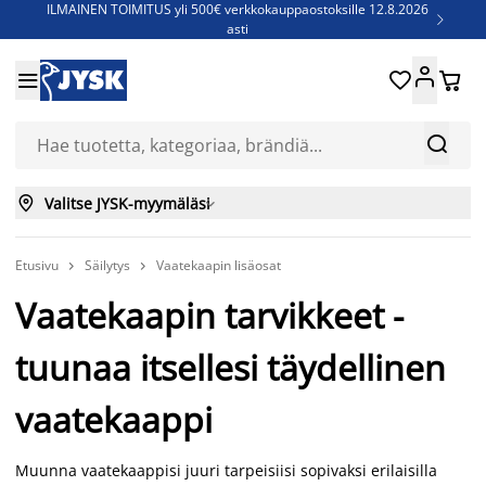
ILMAINEN TOIMITUS yli 500€ verkkokauppaostoksille 12.8.2026

asti
Parempiin uniin - Säästä jopa 60%





Sijauspatjoja - Säästä jopa 60%

Jenkkisänkyjä - Säästä jopa 60%



Valitse JYSK-myymäläsi

Etusivu
Säilytys
Vaatekaapin lisäosat


Vaatekaapin tarvikkeet -
tuunaa itsellesi täydellinen
vaatekaappi
Muunna vaatekaappisi juuri tarpeisiisi sopivaksi erilaisilla