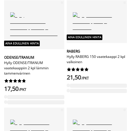
AINA EDULLINEN HINTA
AINA EDULLINEN HINTA
RABERG
Hylly RABERG 150 vaatekaappi 2 kpl
ODENSE/TRANUM
valkoinen
Hylly ODENSE/TRANUM
vaatekaappiin 2 kpl lämmin










tammenvärinen
21,50
/PKT










17,50
/PKT