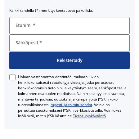
Kaikki tähdellä (*) merkityt kentät ovat pakollisia.
Etunimi
*
Sähköposti
*
Rekisteröidy
Haluan vastaanottaa viestintää, mukaan lukien
henkilökohtaisesti räätälöityjä viestejä, jotka perustuvat
henkilökohtaisiin tietoihini ja käyttäytymiseeni, sähköpostitse ja
kolmannen osapuolen medioissa. Näihin sisältyy inspiraatiota,
mahtavia tarjouksia, uutuuksia ja kampanjoita JYSK:n koko
tuotevalikoimasta.
myynti- ja toimitusehdot
. Voin aina
peruuttaa suostumukseni JYSK:n verkkosivustolla. Voin lukea
lisää siitä, miten JYSK käsittelee
Tietosuojakäytäntö
.