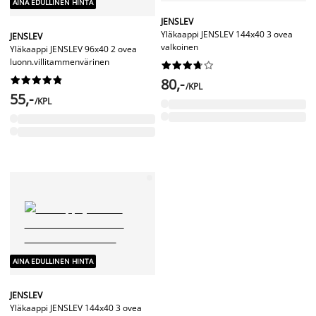
AINA EDULLINEN HINTA
JENSLEV
Yläkaappi JENSLEV 144x40 3 ovea
JENSLEV
valkoinen
Yläkaappi JENSLEV 96x40 2 ovea
luonn.villitammenvärinen




















80,-
/KPL
55,-
/KPL
AINA EDULLINEN HINTA
JENSLEV
Yläkaappi JENSLEV 144x40 3 ovea