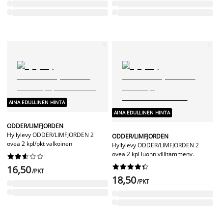
AINA EDULLINEN HINTA
AINA EDULLINEN HINTA
ODDER/LIMFJORDEN
Hyllylevy ODDER/LIMFJORDEN 2
ODDER/LIMFJORDEN
ovea 2 kpl/pkt valkoinen
Hyllylevy ODDER/LIMFJORDEN 2
ovea 2 kpl luonn.villitammenv.




















16,50
/PKT
18,50
/PKT