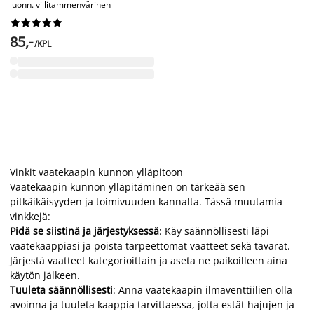
luonn. villitammenvärinen










85,-
/KPL
Vinkit vaatekaapin kunnon ylläpitoon
Vaatekaapin kunnon ylläpitäminen on tärkeää sen
pitkäikäisyyden ja toimivuuden kannalta. Tässä muutamia
vinkkejä:
Pidä se siistinä ja järjestyksessä
: Käy säännöllisesti läpi
vaatekaappiasi ja poista tarpeettomat vaatteet sekä tavarat.
Järjestä vaatteet kategorioittain ja aseta ne paikoilleen aina
käytön jälkeen.
Tuuleta säännöllisesti
: Anna vaatekaapin ilmaventtiilien olla
avoinna ja tuuleta kaappia tarvittaessa, jotta estät hajujen ja