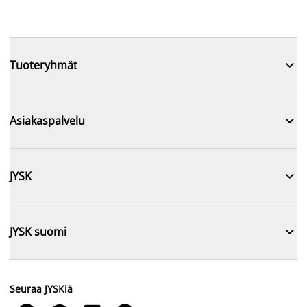

Tuoteryhmät

Asiakaspalvelu

JYSK

JYSK suomi
Seuraa JYSKiä