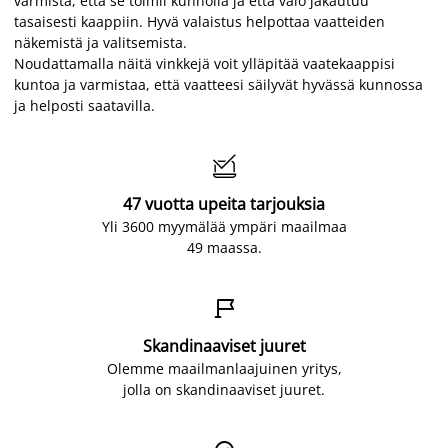
varmista, että se toimii kunnolla ja että valo jakautuu
tasaisesti kaappiin. Hyvä valaistus helpottaa vaatteiden
näkemistä ja valitsemista.
Noudattamalla näitä vinkkejä voit ylläpitää vaatekaappisi
kuntoa ja varmistaa, että vaatteesi säilyvät hyvässä kunnossa
ja helposti saatavilla.

47 vuotta upeita tarjouksia
Yli 3600 myymälää ympäri maailmaa
49 maassa.

Skandinaaviset juuret
Olemme maailmanlaajuinen yritys,
jolla on skandinaaviset juuret.