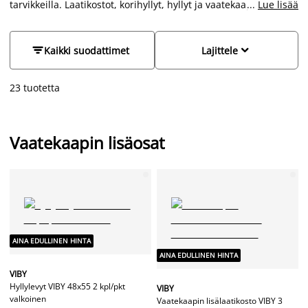
tarvikkeilla. Laatikostot, korihyllyt, hyllyt ja vaatekaapin yläosat
...
Lue lisää
edullisesti.


Kaikki suodattimet
Lajittele
23 tuotetta
Vaatekaapin lisäosat
AINA EDULLINEN HINTA
AINA EDULLINEN HINTA
VIBY
Hyllylevyt VIBY 48x55 2 kpl/pkt
VIBY
valkoinen
Vaatekaapin lisälaatikosto VIBY 3