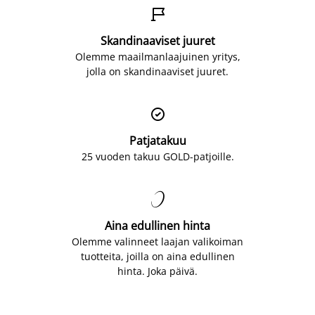

Skandinaaviset juuret
Olemme maailmanlaajuinen yritys,
jolla on skandinaaviset juuret.

Patjatakuu
25 vuoden takuu GOLD-patjoille.

Aina edullinen hinta
Olemme valinneet laajan valikoiman
tuotteita, joilla on aina edullinen
hinta. Joka päivä.