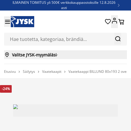
ILMAINEN TOIMITUS yli 500€ verkkokauppaostoksille 12.8.2026

asti
Parempiin uniin - Säästä jopa 60%





Sijauspatjoja - Säästä jopa 60%

Jenkkisänkyjä - Säästä jopa 60%



Valitse JYSK-myymäläsi

Etusivu
Säilytys
Vaatekaapit
Vaatekaappi BILLUND 80x193 2 ovea 2 l



-24%