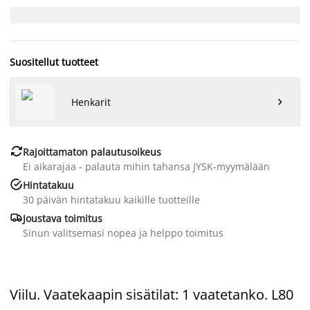
Suositellut tuotteet
Henkarit


Rajoittamaton palautusoikeus
Ei aikarajaa - palauta mihin tahansa JYSK-myymälään

Hintatakuu
30 päivän hintatakuu kaikille tuotteille

Joustava toimitus
Sinun valitsemasi nopea ja helppo toimitus
Viilu. Vaatekaapin sisätilat: 1 vaatetanko. L80