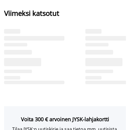
Viimeksi katsotut
Voita 300 € arvoinen JYSK-lahjakortti
Tilaa JYSK:n uutiskirje ja saa tietoa mm. uutisista,