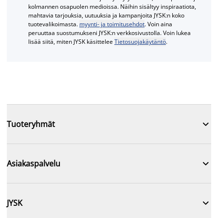
kolmannen osapuolen medioissa. Näihin sisältyy inspiraatiota,
mahtavia tarjouksia, uutuuksia ja kampanjoita JYSK:n koko
tuotevalikoimasta.
myynti- ja toimitusehdot
. Voin aina
peruuttaa suostumukseni JYSK:n verkkosivustolla. Voin lukea
lisää siitä, miten JYSK käsittelee
Tietosuojakäytäntö
.

Tuoteryhmät

Asiakaspalvelu

JYSK