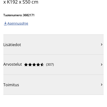
x K192 x S50 cm
Tuotenumero: 3682171
Asennusohje

Lisätiedot

Arvostelut
(
307
)











Toimitus
