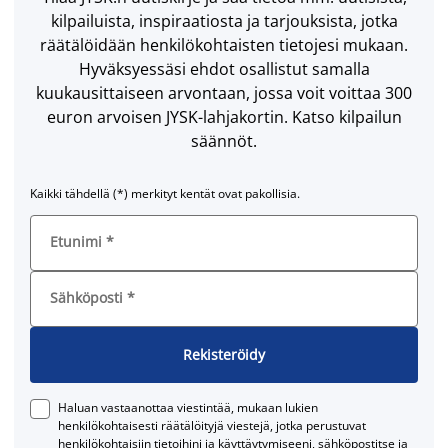
kilpailuista, inspiraatiosta ja tarjouksista, jotka
räätälöidään henkilökohtaisten tietojesi mukaan.
Hyväksyessäsi ehdot osallistut samalla
kuukausittaiseen arvontaan, jossa voit voittaa 300
euron arvoisen JYSK-lahjakortin. Katso kilpailun
säännöt.
Kaikki tähdellä (*) merkityt kentät ovat pakollisia.
Etunimi
*
Sähköposti
*
Rekisteröidy
Haluan vastaanottaa viestintää, mukaan lukien
henkilökohtaisesti räätälöityjä viestejä, jotka perustuvat
henkilökohtaisiin tietoihini ja käyttäytymiseeni, sähköpostitse ja