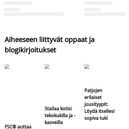
Aiheeseen liittyvät oppaat ja
blogikirjoitukset
Si
uu
va
Patjojen
erilaiset
jousityypit:
Stailaa kotisi
Löydä itsellesi
tekokukilla ja -
sopiva tuki
kasveilla
FSC® auttaa