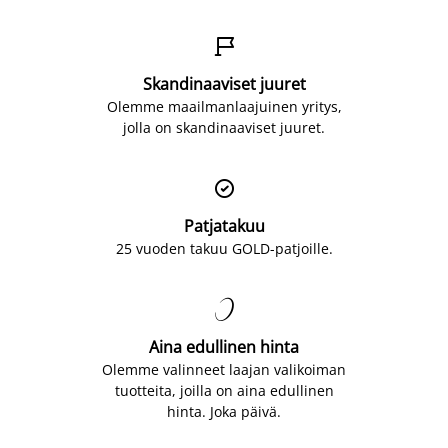

Skandinaaviset juuret
Olemme maailmanlaajuinen yritys,
jolla on skandinaaviset juuret.

Patjatakuu
25 vuoden takuu GOLD-patjoille.

Aina edullinen hinta
Olemme valinneet laajan valikoiman
tuotteita, joilla on aina edullinen
hinta. Joka päivä.