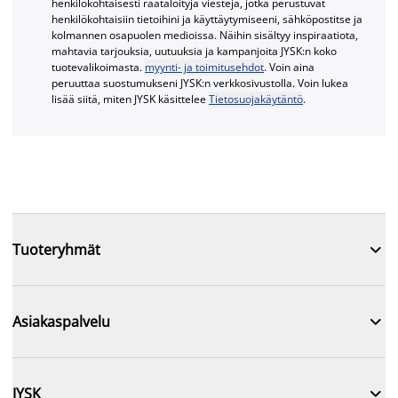
henkilökohtaisesti räätälöityjä viestejä, jotka perustuvat
henkilökohtaisiin tietoihini ja käyttäytymiseeni, sähköpostitse ja
kolmannen osapuolen medioissa. Näihin sisältyy inspiraatiota,
mahtavia tarjouksia, uutuuksia ja kampanjoita JYSK:n koko
tuotevalikoimasta.
myynti- ja toimitusehdot
. Voin aina
peruuttaa suostumukseni JYSK:n verkkosivustolla. Voin lukea
lisää siitä, miten JYSK käsittelee
Tietosuojakäytäntö
.

Tuoteryhmät

Asiakaspalvelu

JYSK