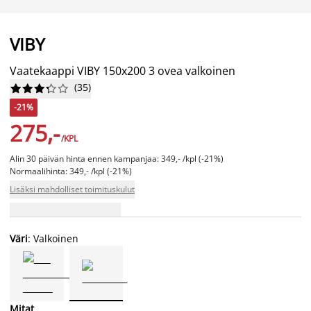
VIBY
Vaatekaappi VIBY 150x200 3 ovea valkoinen
(
35
)










-21%
275,-
/KPL
Alin 30 päivän hinta ennen kampanjaa: 349,- /kpl (-21%)
Normaalihinta: 349,- /kpl (-21%)
Lisäksi mahdolliset toimituskulut
Väri
: Valkoinen
Mitat