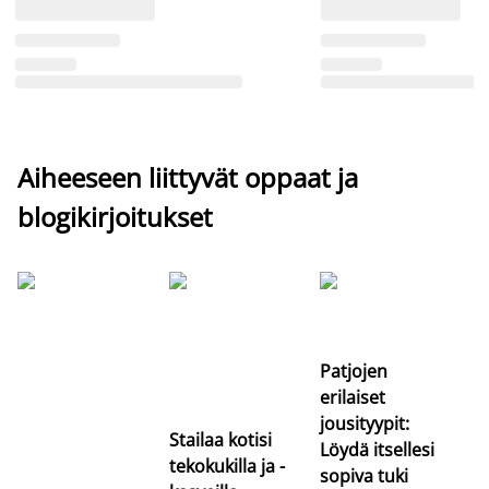
Aiheeseen liittyvät oppaat ja
blogikirjoitukset
Si
uu
va
Patjojen
erilaiset
jousityypit:
Stailaa kotisi
Löydä itsellesi
tekokukilla ja -
sopiva tuki