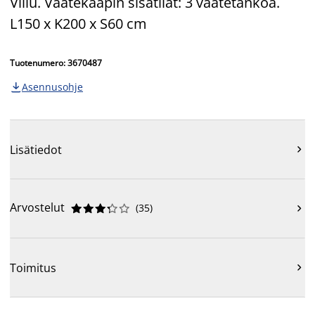
Viilu. Vaatekaapin sisätilat: 3 vaatetankoa.
L150 x K200 x S60 cm
Tuotenumero: 3670487
Asennusohje

Lisätiedot

Arvostelut
(
35
)











Toimitus
