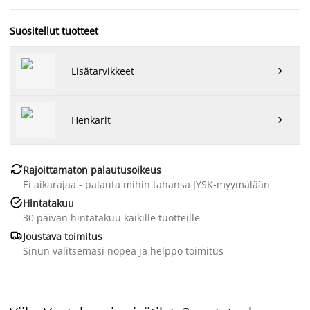
Suositellut tuotteet
Lisätarvikkeet

Henkarit


Rajoittamaton palautusoikeus
Ei aikarajaa - palauta mihin tahansa JYSK-myymälään

Hintatakuu
30 päivän hintatakuu kaikille tuotteille

Joustava toimitus
Sinun valitsemasi nopea ja helppo toimitus