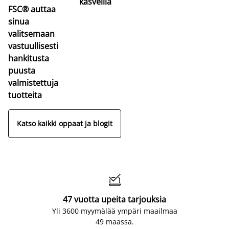
kasveilla
FSC® auttaa
sinua
valitsemaan
vastuullisesti
hankitusta
puusta
valmistettuja
tuotteita
Katso kaikki oppaat ja blogit

47 vuotta upeita tarjouksia
Yli 3600 myymälää ympäri maailmaa
49 maassa.