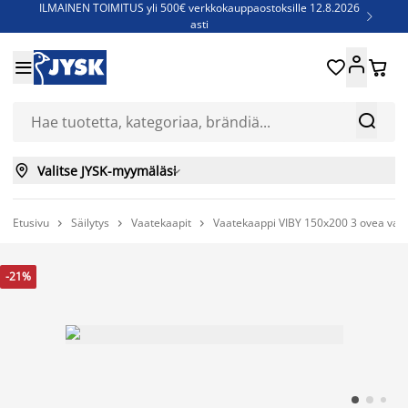
ILMAINEN TOIMITUS yli 500€ verkkokauppaostoksille 12.8.2026

asti
Parempiin uniin - Säästä jopa 60%





Sijauspatjoja - Säästä jopa 60%

Jenkkisänkyjä - Säästä jopa 60%



Valitse JYSK-myymäläsi

Etusivu
Säilytys
Vaatekaapit
Vaatekaappi VIBY 150x200 3 ovea val



-21%