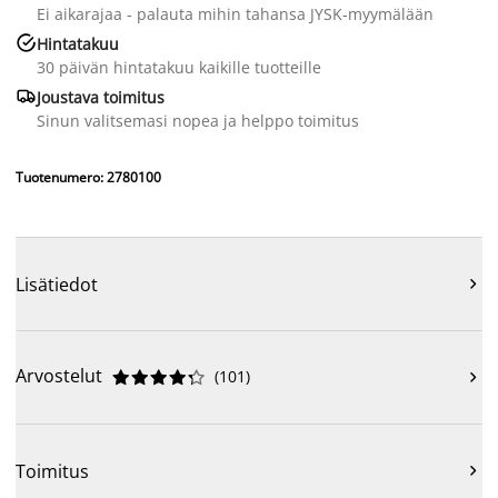
Ei aikarajaa - palauta mihin tahansa JYSK-myymälään

Hintatakuu
30 päivän hintatakuu kaikille tuotteille

Joustava toimitus
Sinun valitsemasi nopea ja helppo toimitus
Tuotenumero: 2780100
Lisätiedot

Arvostelut
(
101
)











Toimitus
