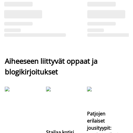
Aiheeseen liittyvät oppaat ja
blogikirjoitukset
Si
uu
va
Patjojen
erilaiset
jousityypit:
Stailaa kotisi