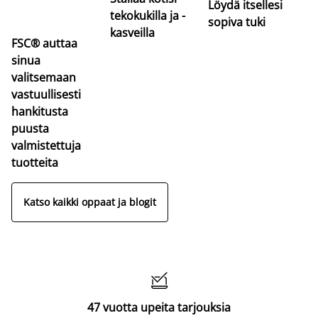
Löydä itsellesi
tekokukilla ja -
sopiva tuki
kasveilla
FSC® auttaa
sinua
valitsemaan
vastuullisesti
hankitusta
puusta
valmistettuja
tuotteita
Katso kaikki oppaat ja blogit

47 vuotta upeita tarjouksia