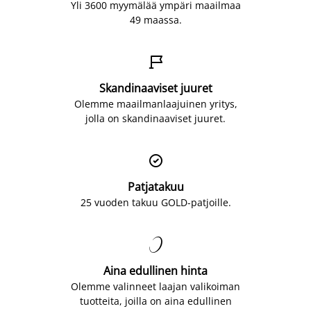
Yli 3600 myymälää ympäri maailmaa
49 maassa.

Skandinaaviset juuret
Olemme maailmanlaajuinen yritys,
jolla on skandinaaviset juuret.

Patjatakuu
25 vuoden takuu GOLD-patjoille.

Aina edullinen hinta
Olemme valinneet laajan valikoiman
tuotteita, joilla on aina edullinen