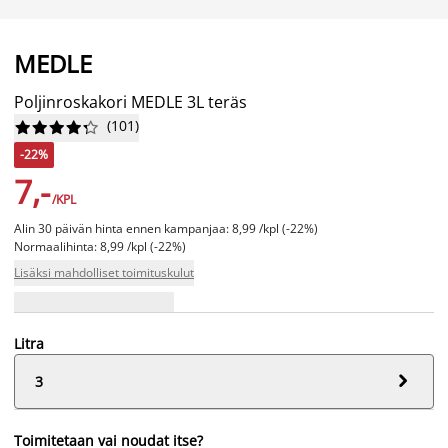
MEDLE
Poljinroskakori MEDLE 3L teräs
(
101
)










-22%
7,-
/KPL
Alin 30 päivän hinta ennen kampanjaa: 8,99 /kpl (-22%)
Normaalihinta: 8,99 /kpl (-22%)
Lisäksi mahdolliset toimituskulut
Litra

3
Toimitetaan vai noudat itse?