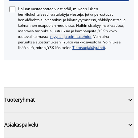
Haluan vastaanottaa viestintää, mukaan lukien
henkilökohtaisesti räätälöityjä viestejä, jotka perustuvat
henkilökohtaisiin tietoihini ja käyttäytymiseeni, sähköpostitse ja
kolmannen osapuolen medioissa. Näihin sisältyy inspiraatiota,
mahtavia tarjouksia, uutuuksia ja kampanjoita JYSK:n koko
tuotevalikoimasta.
myynti- ja toimitusehdot
. Voin aina
peruuttaa suostumukseni JYSK:n verkkosivustolla. Voin lukea
lisää siitä, miten JYSK käsittelee
Tietosuojakäytäntö
.

Tuoteryhmät

Asiakaspalvelu