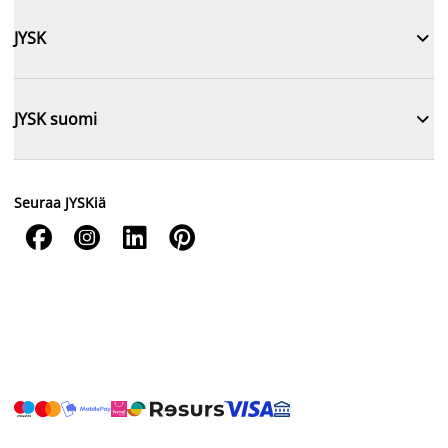

JYSK

JYSK suomi
Seuraa JYSKiä



