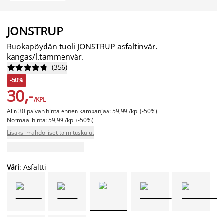
JONSTRUP
Ruokapöydän tuoli JONSTRUP asfaltinvär.
kangas/l.tammenvär.
(
356
)










-50%
30,-
/KPL
Alin 30 päivän hinta ennen kampanjaa: 59,99 /kpl (-50%)
Normaalihinta: 59,99 /kpl (-50%)
Lisäksi mahdolliset toimituskulut
Väri
: Asfaltti