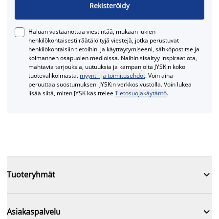
Rekisteröidy
Haluan vastaanottaa viestintää, mukaan lukien
henkilökohtaisesti räätälöityjä viestejä, jotka perustuvat
henkilökohtaisiin tietoihini ja käyttäytymiseeni, sähköpostitse ja
kolmannen osapuolen medioissa. Näihin sisältyy inspiraatiota,
mahtavia tarjouksia, uutuuksia ja kampanjoita JYSK:n koko
tuotevalikoimasta.
myynti- ja toimitusehdot
. Voin aina
peruuttaa suostumukseni JYSK:n verkkosivustolla. Voin lukea
lisää siitä, miten JYSK käsittelee
Tietosuojakäytäntö
.

Tuoteryhmät

Asiakaspalvelu