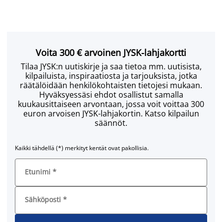
Voita 300 € arvoinen JYSK-lahjakortti
Tilaa JYSK:n uutiskirje ja saa tietoa mm. uutisista,
kilpailuista, inspiraatiosta ja tarjouksista, jotka
räätälöidään henkilökohtaisten tietojesi mukaan.
Hyväksyessäsi ehdot osallistut samalla
kuukausittaiseen arvontaan, jossa voit voittaa 300
euron arvoisen JYSK-lahjakortin. Katso kilpailun
säännöt.
Kaikki tähdellä (*) merkityt kentät ovat pakollisia.
Etunimi
*
Sähköposti
*