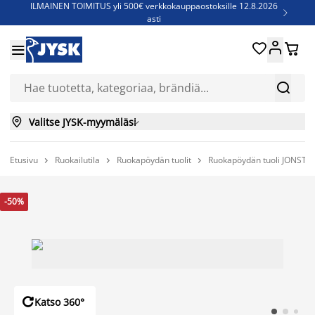
ILMAINEN TOIMITUS yli 500€ verkkokauppaostoksille 12.8.2026

asti
Parempiin uniin - Säästä jopa 60%





Sijauspatjoja - Säästä jopa 60%


Jenkkisänkyjä - Säästä jopa 60%


Valitse JYSK-myymäläsi

Etusivu
Ruokailutila
Ruokapöydän tuolit
Ruokapöydän tuoli JONSTRU



-50%

Katso 360°