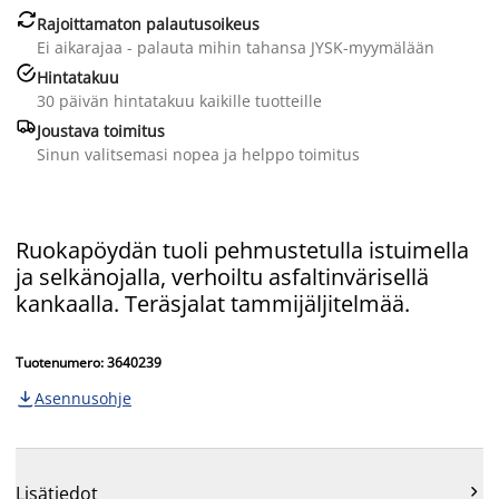

Rajoittamaton palautusoikeus
Ei aikarajaa - palauta mihin tahansa JYSK-myymälään

Hintatakuu
30 päivän hintatakuu kaikille tuotteille

Joustava toimitus
Sinun valitsemasi nopea ja helppo toimitus
Ruokapöydän tuoli pehmustetulla istuimella
ja selkänojalla, verhoiltu asfaltinvärisellä
kankaalla. Teräsjalat tammijäljitelmää.
Tuotenumero: 3640239
Asennusohje


Lisätiedot