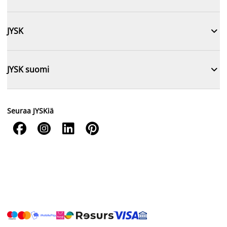

JYSK

JYSK suomi
Seuraa JYSKiä



