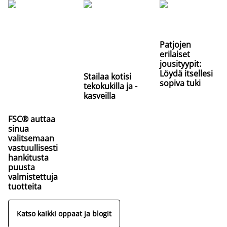
Patjojen
erilaiset
jousityypit:
Löydä itsellesi
Stailaa kotisi
sopiva tuki
tekokukilla ja -
kasveilla
FSC® auttaa
sinua
valitsemaan
vastuullisesti
hankitusta
puusta
valmistettuja
tuotteita
Katso kaikki oppaat ja blogit