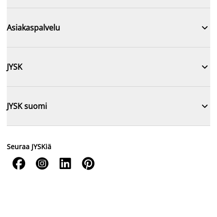

Asiakaspalvelu

JYSK

JYSK suomi
Seuraa JYSKiä



