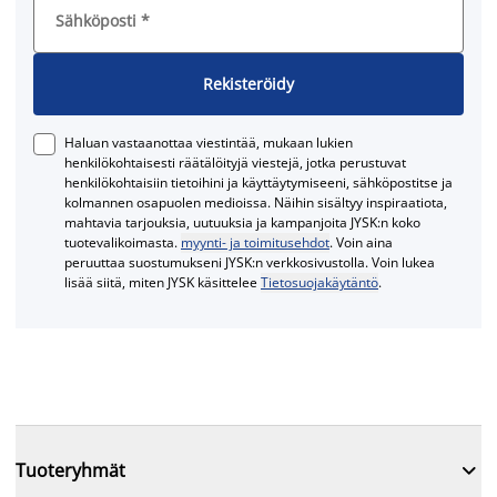
Sähköposti
*
Rekisteröidy
Haluan vastaanottaa viestintää, mukaan lukien
henkilökohtaisesti räätälöityjä viestejä, jotka perustuvat
henkilökohtaisiin tietoihini ja käyttäytymiseeni, sähköpostitse ja
kolmannen osapuolen medioissa. Näihin sisältyy inspiraatiota,
mahtavia tarjouksia, uutuuksia ja kampanjoita JYSK:n koko
tuotevalikoimasta.
myynti- ja toimitusehdot
. Voin aina
peruuttaa suostumukseni JYSK:n verkkosivustolla. Voin lukea
lisää siitä, miten JYSK käsittelee
Tietosuojakäytäntö
.

Tuoteryhmät