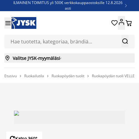
ILMAINEN TOIMITUS yli 500€ verkkokauppaostoksille 12.8.2026

asti
Parempiin uniin - Säästä jopa 60%





Sijauspatjoja - Säästä jopa 60%

Jenkkisänkyjä - Säästä jopa 60%



Valitse JYSK-myymäläsi

Etusivu
Ruokailutila
Ruokapöydän tuolit
Ruokapöydän tuoli VELLEV 




Katso 360°