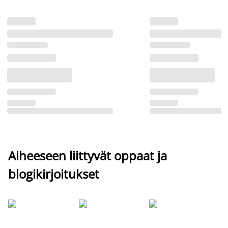
Aiheeseen liittyvät oppaat ja
blogikirjoitukset
Si
uu