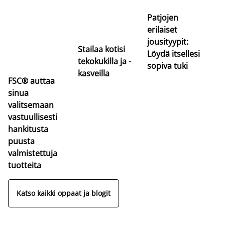
va
Patjojen
erilaiset
jousityypit:
Stailaa kotisi
Löydä itsellesi
tekokukilla ja -
sopiva tuki
kasveilla
FSC® auttaa
sinua
valitsemaan
vastuullisesti
hankitusta
puusta
valmistettuja
tuotteita
Katso kaikki oppaat ja blogit