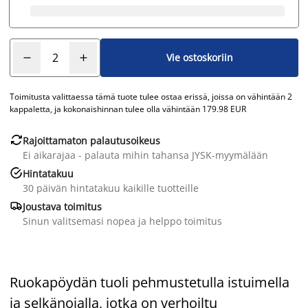
Vie ostoskoriin
Toimitusta valittaessa tämä tuote tulee ostaa erissä, joissa on vähintään 2
kappaletta, ja kokonaishinnan tulee olla vähintään 179.98 EUR

Rajoittamaton palautusoikeus
Ei aikarajaa - palauta mihin tahansa JYSK-myymälään

Hintatakuu
30 päivän hintatakuu kaikille tuotteille

Joustava toimitus
Sinun valitsemasi nopea ja helppo toimitus
Ruokapöydän tuoli pehmustetulla istuimella
ja selkänojalla, jotka on verhoiltu