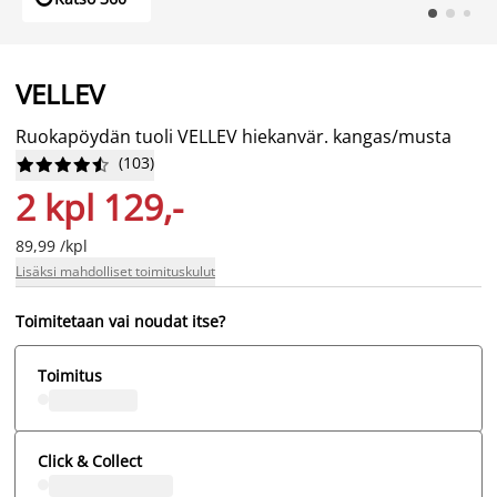
VELLEV
Ruokapöydän tuoli VELLEV hiekanvär. kangas/musta
(
103
)










2 kpl 129,-
89,99 /kpl
Lisäksi mahdolliset toimituskulut
Toimitetaan vai noudat itse?
Toimitus
Click & Collect