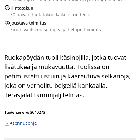

Hintatakuu
30 päivän hintatakuu kaikille tuotteille

Joustava toimitus
Sinun valitsemasi nopea ja helppo toimitus
Ruokapöydän tuoli käsinojilla, jotka tuovat
lisätukea ja mukavuutta. Tuolissa on
pehmustettu istuin ja kaareutuva selkänoja,
joka on verhoiltu beigellä kankaalla.
Teräsjalat tammijäljitelmää.
Tuotenumero: 3640273
Asennusohje
