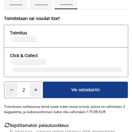
Toimitetaan vai noudat itse?
Toimitus
Click & Collect
Vie ostoskoriin
Toimitusta valittaessa tämä tuote tulee ostaa erissä, joissa on vähintään 2
kappaletta, ja kokonaishinnan tulee olla vähintään 179.98 EUR

Rajoittamaton palautusoikeus
Ei aikarajaa - palauta mihin tahansa JYSK-myymälään