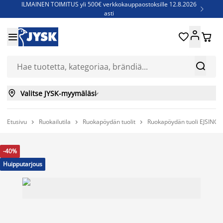
ILMAINEN TOIMITUS yli 500€ verkkokauppaostoksille 12.8.2026

asti
Parempiin uniin - Säästä jopa 60%





Sijauspatjoja - Säästä jopa 60%

Jenkkisänkyjä - Säästä jopa 60%



Valitse JYSK-myymäläsi

Etusivu
Ruokailutila
Ruokapöydän tuolit
Ruokapöydän tuoli EJSING



-40%
Huipputarjous