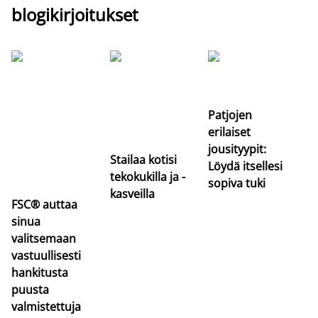
blogikirjoitukset
Si
uu
va
Patjojen
erilaiset
jousityypit:
Stailaa kotisi
Löydä itsellesi
tekokukilla ja -
sopiva tuki
kasveilla
FSC® auttaa
sinua
valitsemaan
vastuullisesti
hankitusta
puusta
valmistettuja