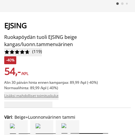
EJSING
Ruokapöydän tuoli EJSING beige
kangas/luonn.tammenvärinen
(
119
)










-40%
54,-
/KPL
Alin 30 päivän hinta ennen kampanjaa: 89,99 /kpl (-40%)
Normaalihinta: 89,99 /kpl (-40%)
Lisäksi mahdolliset toimituskulut
Väri
: Beige+Luonnonvärinen tammi