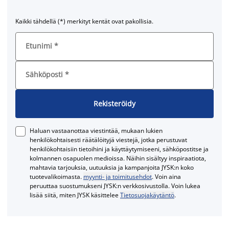
Kaikki tähdellä (*) merkityt kentät ovat pakollisia.
Etunimi
*
Sähköposti
*
Rekisteröidy
Haluan vastaanottaa viestintää, mukaan lukien
henkilökohtaisesti räätälöityjä viestejä, jotka perustuvat
henkilökohtaisiin tietoihini ja käyttäytymiseeni, sähköpostitse ja
kolmannen osapuolen medioissa. Näihin sisältyy inspiraatiota,
mahtavia tarjouksia, uutuuksia ja kampanjoita JYSK:n koko
tuotevalikoimasta.
myynti- ja toimitusehdot
. Voin aina
peruuttaa suostumukseni JYSK:n verkkosivustolla. Voin lukea
lisää siitä, miten JYSK käsittelee
Tietosuojakäytäntö
.