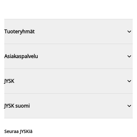

Tuoteryhmät

Asiakaspalvelu

JYSK

JYSK suomi
Seuraa JYSKiä