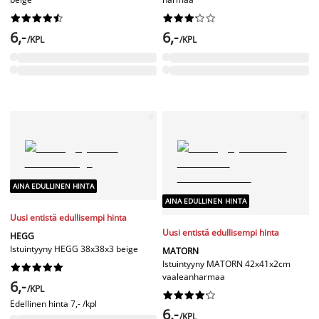




















6,-
6,-
/KPL
/KPL
AINA EDULLINEN HINTA
AINA EDULLINEN HINTA
Uusi entistä edullisempi hinta
Uusi entistä edullisempi hinta
HEGG
Istuintyyny HEGG 38x38x3 beige
MATORN
Istuintyyny MATORN 42x41x2cm










vaaleanharmaa
6,-
/KPL










Edellinen hinta
7,- /kpl
6,-
/KPL