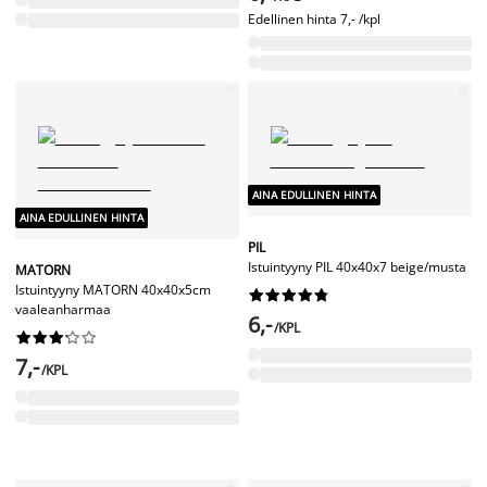
Edellinen hinta
7,- /kpl
AINA EDULLINEN HINTA
AINA EDULLINEN HINTA
PIL
Istuintyyny PIL 40x40x7 beige/musta
MATORN
Istuintyyny MATORN 40x40x5cm










vaaleanharmaa
6,-
/KPL










7,-
/KPL