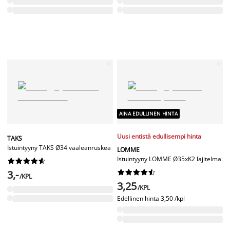
AINA EDULLINEN HINTA
Uusi entistä edullisempi hinta
TAKS
Istuintyyny TAKS Ø34 vaaleanruskea
LOMME
Istuintyyny LOMME Ø35xK2 lajitelma










3,-










/KPL
3,25
/KPL
Edellinen hinta
3,50 /kpl