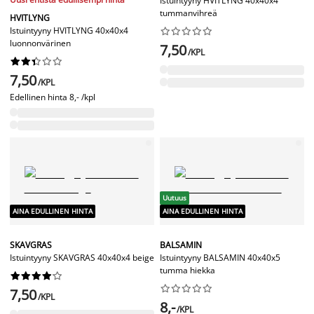
Istuintyyny HVITLYNG 40x40x4
tummanvihreä
HVITLYNG
Istuintyyny HVITLYNG 40x40x4










luonnonvärinen
7,50
/KPL










7,50
/KPL
Edellinen hinta
8,- /kpl
Uutuus
AINA EDULLINEN HINTA
AINA EDULLINEN HINTA
SKAVGRAS
BALSAMIN
Istuintyyny SKAVGRAS 40x40x4 beige
Istuintyyny BALSAMIN 40x40x5
tumma hiekka




















7,50
/KPL
8,-
/KPL