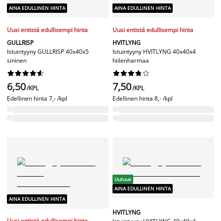
AINA EDULLINEN HINTA
AINA EDULLINEN HINTA
Uusi entistä edullisempi hinta
Uusi entistä edullisempi hinta
GULLRISP
HVITLYNG
Istuintyyny GULLRISP 40x40x5
Istuintyyny HVITLYNG 40x40x4
sininen
hiilenharmaa




















6,50
7,50
/KPL
/KPL
Edellinen hinta
7,- /kpl
Edellinen hinta
8,- /kpl
Uutuus
AINA EDULLINEN HINTA
AINA EDULLINEN HINTA
HVITLYNG
Uusi entistä edullisempi hinta