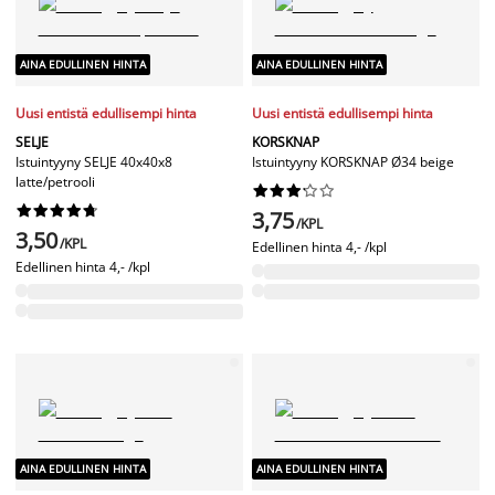
AINA EDULLINEN HINTA
AINA EDULLINEN HINTA
Uusi entistä edullisempi hinta
Uusi entistä edullisempi hinta
SELJE
KORSKNAP
Istuintyyny SELJE 40x40x8
Istuintyyny KORSKNAP Ø34 beige
latte/petrooli




















3,75
/KPL
3,50
/KPL
Edellinen hinta
4,- /kpl
Edellinen hinta
4,- /kpl
AINA EDULLINEN HINTA
AINA EDULLINEN HINTA