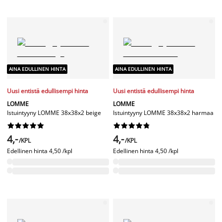
AINA EDULLINEN HINTA
AINA EDULLINEN HINTA
Uusi entistä edullisempi hinta
Uusi entistä edullisempi hinta
LOMME
LOMME
Istuintyyny LOMME 38x38x2 beige
Istuintyyny LOMME 38x38x2 harmaa




















4,-
4,-
/KPL
/KPL
Edellinen hinta
4,50 /kpl
Edellinen hinta
4,50 /kpl