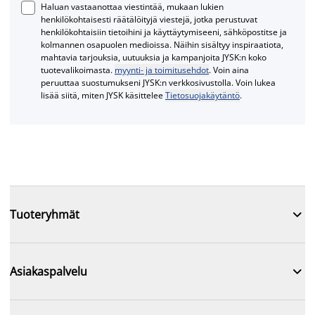
Haluan vastaanottaa viestintää, mukaan lukien
henkilökohtaisesti räätälöityjä viestejä, jotka perustuvat
henkilökohtaisiin tietoihini ja käyttäytymiseeni, sähköpostitse ja
kolmannen osapuolen medioissa. Näihin sisältyy inspiraatiota,
mahtavia tarjouksia, uutuuksia ja kampanjoita JYSK:n koko
tuotevalikoimasta.
myynti- ja toimitusehdot
. Voin aina
peruuttaa suostumukseni JYSK:n verkkosivustolla. Voin lukea
lisää siitä, miten JYSK käsittelee
Tietosuojakäytäntö
.

Tuoteryhmät

Asiakaspalvelu