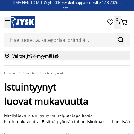
ILMAINEN TOIMITUS yli 500€ verkkokauppaostoksille 12.8.2026

asti
Parempiin uniin - Säästä jopa 60%





Sijauspatjoja - Säästä jopa 60%

Jenkkisänkyjä - Säästä jopa 60%



Valitse JYSK-myymäläsi

Etusivu
Sisustus
Istuintyynyt


Istuintyynyt
luovat mukavuutta
Miellyttävä istuintyyny on helppo tapa lisätä
istuinmukavuutta. Etsitpä pyöreää tai neliskulmaista, vaaleaa,
...
Lue lisää
tummaa tai värikästä tuolin pehmustetta, löydät laajan