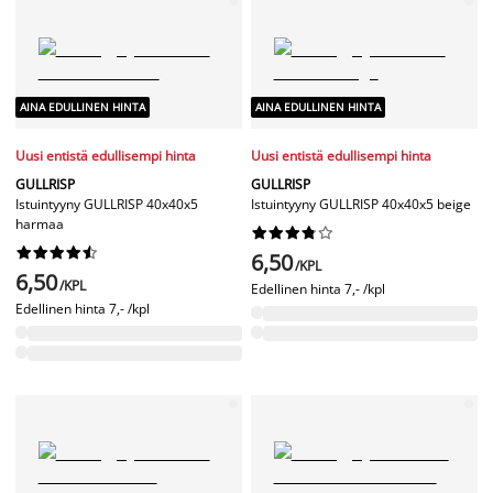
AINA EDULLINEN HINTA
AINA EDULLINEN HINTA
Uusi entistä edullisempi hinta
Uusi entistä edullisempi hinta
GULLRISP
GULLRISP
Istuintyyny GULLRISP 40x40x5
Istuintyyny GULLRISP 40x40x5 beige
harmaa




















6,50
/KPL
6,50
/KPL
Edellinen hinta
7,- /kpl
Edellinen hinta
7,- /kpl