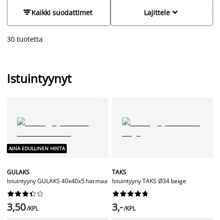
valikoiman JYSKistä. Meiltä myös suositut istuintyynyt
lampaantaljasta tai tekoturkiksesta.
Lisää vaihtoehtoja löydät


Kaikki suodattimet
Lajittele
puutarhavalikoimastamme.
30 tuotetta
Istuintyynyt
AINA EDULLINEN HINTA
GULAKS
TAKS
Istuintyyny GULAKS 40x40x5 harmaa
Istuintyyny TAKS Ø34 beige




















3,50
3,-
/KPL
/KPL