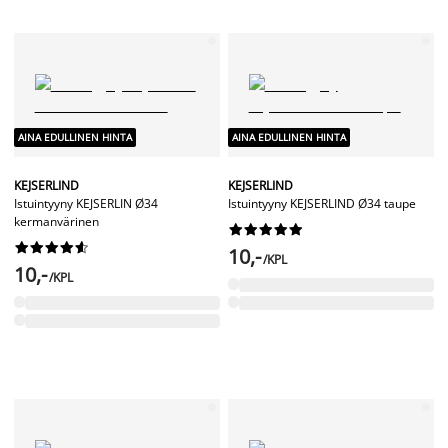
AINA EDULLINEN HINTA
AINA EDULLINEN HINTA
KEJSERLIND
KEJSERLIND
Istuintyyny KEJSERLIN Ø34
Istuintyyny KEJSERLIND Ø34 taupe
kermanvärinen




















10,-
/KPL
10,-
/KPL