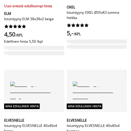
Uusi entistä edullisempi hinta
OXEL
Istuintyyny OXEL Ø35xK3 tumma
ELM
hiekka
Istuintyyny ELM 38x38x2 beige




















5,-
4,50
/KPL
/KPL
Edellinen hinta
5,50 /kpl
AINA EDULLINEN HINTA
AINA EDULLINEN HINTA
ELVESNELLE
ELVESNELLE
Istuintyyny ELVESNELLE 40x40x4
Istuintyyny ELVESNELLE 40x40x4
beige
harmaa