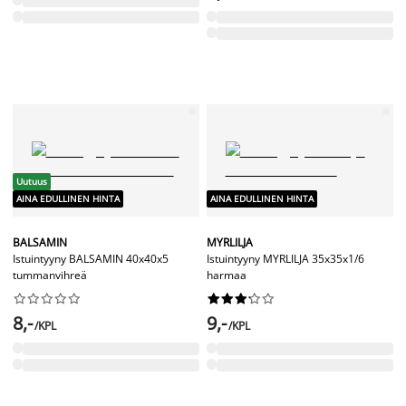
Uutuus
AINA EDULLINEN HINTA
AINA EDULLINEN HINTA
BALSAMIN
MYRLILJA
Istuintyyny BALSAMIN 40x40x5
Istuintyyny MYRLILJA 35x35x1/6
tummanvihreä
harmaa




















8,-
9,-
/KPL
/KPL