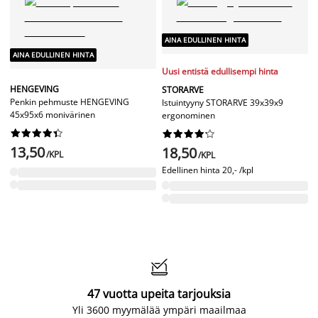
AINA EDULLINEN HINTA
AINA EDULLINEN HINTA
Uusi entistä edullisempi hinta
HENGEVING
STORARVE
Penkin pehmuste HENGEVING
Istuintyyny STORARVE 39x39x9
45x95x6 monivärinen
ergonominen




















13,50
18,50
/KPL
/KPL
Edellinen hinta
20,- /kpl

47 vuotta upeita tarjouksia
Yli 3600 myymälää ympäri maailmaa