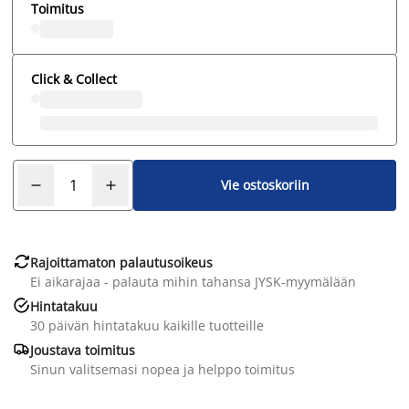
Toimitus
Click & Collect
Vie ostoskoriin

Rajoittamaton palautusoikeus
Ei aikarajaa - palauta mihin tahansa JYSK-myymälään

Hintatakuu
30 päivän hintatakuu kaikille tuotteille

Joustava toimitus
Sinun valitsemasi nopea ja helppo toimitus