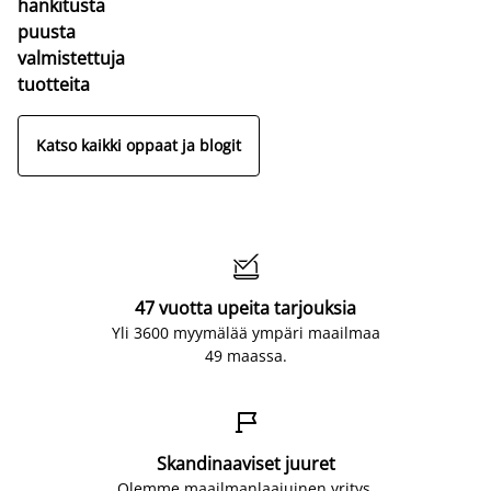
hankitusta
puusta
valmistettuja
tuotteita
Katso kaikki oppaat ja blogit

47 vuotta upeita tarjouksia
Yli 3600 myymälää ympäri maailmaa
49 maassa.

Skandinaaviset juuret
Olemme maailmanlaajuinen yritys,