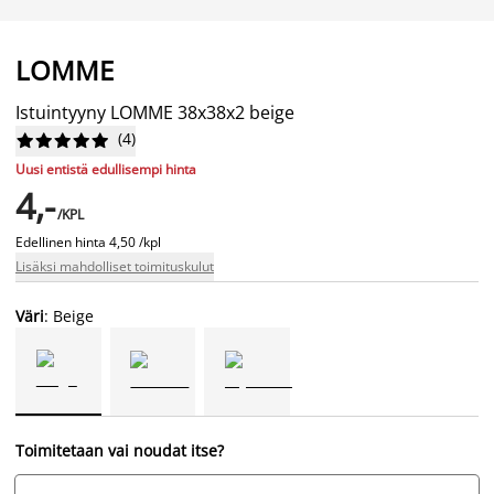
LOMME
Istuintyyny LOMME 38x38x2 beige
(
4
)










Uusi entistä edullisempi hinta
4,-
/KPL
Edellinen hinta
4,50 /kpl
Lisäksi mahdolliset toimituskulut
Väri
: Beige
Toimitetaan vai noudat itse?