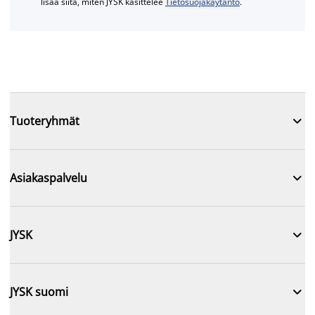
lisää siitä, miten JYSK käsittelee
Tietosuojakäytäntö
.

Tuoteryhmät

Asiakaspalvelu

JYSK

JYSK suomi