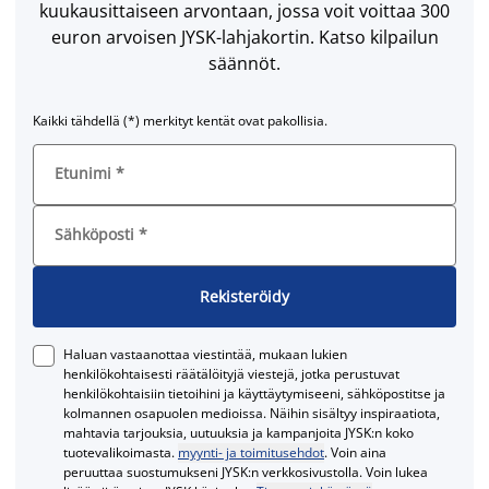
kuukausittaiseen arvontaan, jossa voit voittaa 300
euron arvoisen JYSK-lahjakortin. Katso kilpailun
säännöt.
Kaikki tähdellä (*) merkityt kentät ovat pakollisia.
Etunimi
*
Sähköposti
*
Rekisteröidy
Haluan vastaanottaa viestintää, mukaan lukien
henkilökohtaisesti räätälöityjä viestejä, jotka perustuvat
henkilökohtaisiin tietoihini ja käyttäytymiseeni, sähköpostitse ja
kolmannen osapuolen medioissa. Näihin sisältyy inspiraatiota,
mahtavia tarjouksia, uutuuksia ja kampanjoita JYSK:n koko
tuotevalikoimasta.
myynti- ja toimitusehdot
. Voin aina
peruuttaa suostumukseni JYSK:n verkkosivustolla. Voin lukea