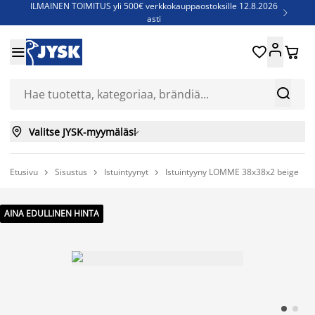
ILMAINEN TOIMITUS yli 500€ verkkokauppaostoksille 12.8.2026

asti
Parempiin uniin - Säästä jopa 60%





Sijauspatjoja - Säästä jopa 60%

Jenkkisänkyjä - Säästä jopa 60%



Valitse JYSK-myymäläsi

Etusivu
Sisustus
Istuintyynyt
Istuintyyny LOMME 38x38x2 beige



AINA EDULLINEN HINTA