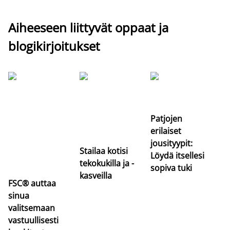
Aiheeseen liittyvät oppaat ja
blogikirjoitukset
Si
uu
va
Patjojen
erilaiset
jousityypit:
Stailaa kotisi
Löydä itsellesi
tekokukilla ja -
sopiva tuki
kasveilla
FSC® auttaa
sinua
valitsemaan
vastuullisesti