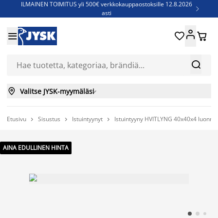
ILMAINEN TOIMITUS yli 500€ verkkokauppaostoksille 12.8.2026

asti
Parempiin uniin - Säästä jopa 60%





Sijauspatjoja - Säästä jopa 60%

Jenkkisänkyjä - Säästä jopa 60%



Valitse JYSK-myymäläsi

Etusivu
Sisustus
Istuintyynyt
Istuintyyny HVITLYNG 40x40x4 luonno



AINA EDULLINEN HINTA