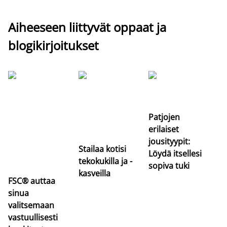
Aiheeseen liittyvät oppaat ja
blogikirjoitukset
Si
uu
va
Patjojen
erilaiset
jousityypit:
Stailaa kotisi
Löydä itsellesi
tekokukilla ja -
sopiva tuki
kasveilla
FSC® auttaa
sinua
valitsemaan
vastuullisesti