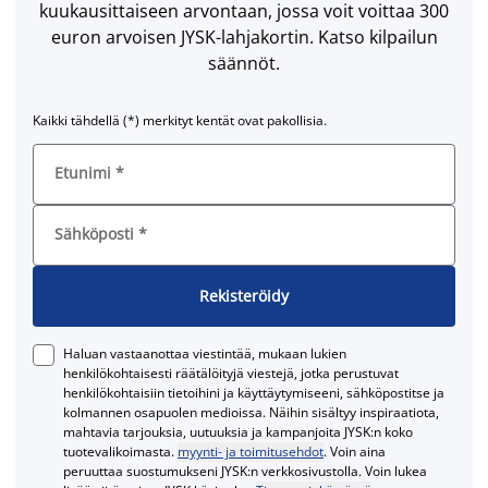
kuukausittaiseen arvontaan, jossa voit voittaa 300
euron arvoisen JYSK-lahjakortin. Katso kilpailun
säännöt.
Kaikki tähdellä (*) merkityt kentät ovat pakollisia.
Etunimi
*
Sähköposti
*
Rekisteröidy
Haluan vastaanottaa viestintää, mukaan lukien
henkilökohtaisesti räätälöityjä viestejä, jotka perustuvat
henkilökohtaisiin tietoihini ja käyttäytymiseeni, sähköpostitse ja
kolmannen osapuolen medioissa. Näihin sisältyy inspiraatiota,
mahtavia tarjouksia, uutuuksia ja kampanjoita JYSK:n koko
tuotevalikoimasta.
myynti- ja toimitusehdot
. Voin aina
peruuttaa suostumukseni JYSK:n verkkosivustolla. Voin lukea