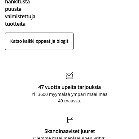
hankitusta
puusta
valmistettuja
tuotteita
Katso kaikki oppaat ja blogit

47 vuotta upeita tarjouksia
Yli 3600 myymälää ympäri maailmaa
49 maassa.

Skandinaaviset juuret
Olemme maailmanlaajuinen yritys,