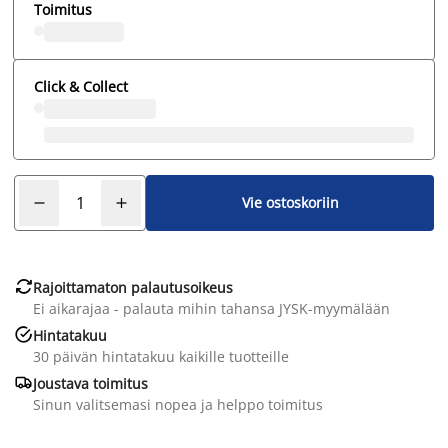
Toimitus
Click & Collect
Vie ostoskoriin

Rajoittamaton palautusoikeus
Ei aikarajaa - palauta mihin tahansa JYSK-myymälään

Hintatakuu
30 päivän hintatakuu kaikille tuotteille

Joustava toimitus
Sinun valitsemasi nopea ja helppo toimitus