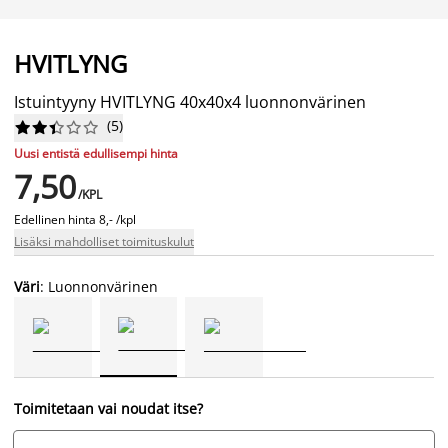
HVITLYNG
Istuintyyny HVITLYNG 40x40x4 luonnonvärinen
(
5
)










Uusi entistä edullisempi hinta
7,50
/KPL
Edellinen hinta
8,- /kpl
Lisäksi mahdolliset toimituskulut
Väri
: Luonnonvärinen
Toimitetaan vai noudat itse?