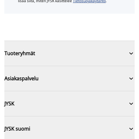
lisää siitä, miten JYSK käsittelee
Tietosuojakäytäntö
.

Tuoteryhmät

Asiakaspalvelu

JYSK

JYSK suomi