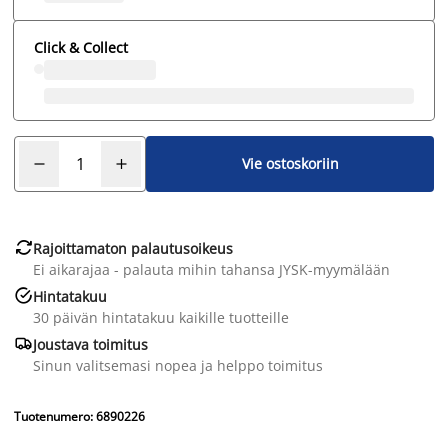
Click & Collect
Vie ostoskoriin

Rajoittamaton palautusoikeus
Ei aikarajaa - palauta mihin tahansa JYSK-myymälään

Hintatakuu
30 päivän hintatakuu kaikille tuotteille

Joustava toimitus
Sinun valitsemasi nopea ja helppo toimitus
Tuotenumero: 6890226