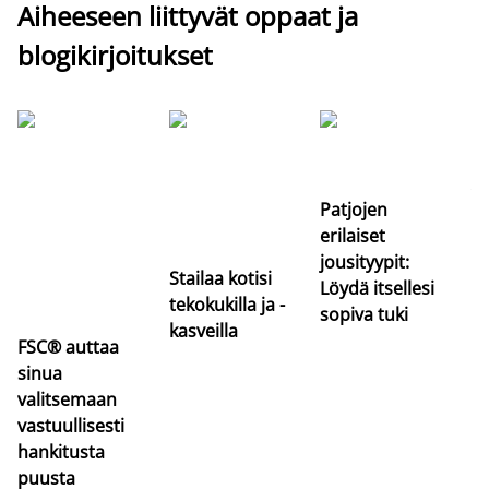
Aiheeseen liittyvät oppaat ja
blogikirjoitukset
Si
uu
va
Patjojen
erilaiset
jousityypit:
Stailaa kotisi
Löydä itsellesi
tekokukilla ja -
sopiva tuki
kasveilla
FSC® auttaa
sinua
valitsemaan
vastuullisesti
hankitusta
puusta