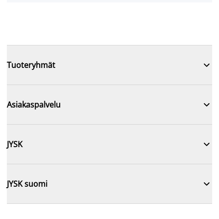

Tuoteryhmät

Asiakaspalvelu

JYSK

JYSK suomi