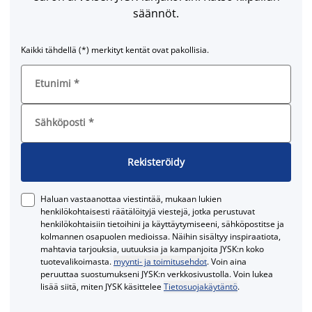
säännöt.
Kaikki tähdellä (*) merkityt kentät ovat pakollisia.
Etunimi
*
Sähköposti
*
Rekisteröidy
Haluan vastaanottaa viestintää, mukaan lukien
henkilökohtaisesti räätälöityjä viestejä, jotka perustuvat
henkilökohtaisiin tietoihini ja käyttäytymiseeni, sähköpostitse ja
kolmannen osapuolen medioissa. Näihin sisältyy inspiraatiota,
mahtavia tarjouksia, uutuuksia ja kampanjoita JYSK:n koko
tuotevalikoimasta.
myynti- ja toimitusehdot
. Voin aina
peruuttaa suostumukseni JYSK:n verkkosivustolla. Voin lukea
lisää siitä, miten JYSK käsittelee
Tietosuojakäytäntö
.