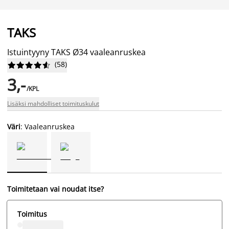
TAKS
Istuintyyny TAKS Ø34 vaaleanruskea
(
58
)










3,-
/KPL
Lisäksi mahdolliset toimituskulut
Väri
: Vaaleanruskea
Toimitetaan vai noudat itse?
Toimitus