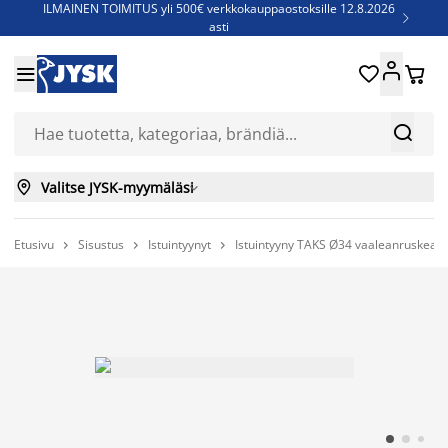
ILMAINEN TOIMITUS yli 500€ verkkokauppaostoksille 12.8.2026

asti
Parempiin uniin - Säästä jopa 60%





Sijauspatjoja - Säästä jopa 60%

Jenkkisänkyjä - Säästä jopa 60%



Valitse JYSK-myymäläsi

Etusivu
Sisustus
Istuintyynyt
Istuintyyny TAKS Ø34 vaaleanruskea


