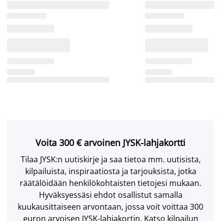
Voita 300 € arvoinen JYSK-lahjakortti
Tilaa JYSK:n uutiskirje ja saa tietoa mm. uutisista,
kilpailuista, inspiraatiosta ja tarjouksista, jotka
räätälöidään henkilökohtaisten tietojesi mukaan.
Hyväksyessäsi ehdot osallistut samalla
kuukausittaiseen arvontaan, jossa voit voittaa 300
euron arvoisen JYSK-lahjakortin. Katso kilpailun