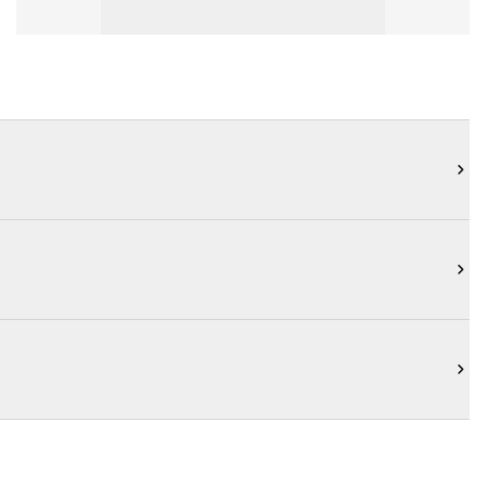


