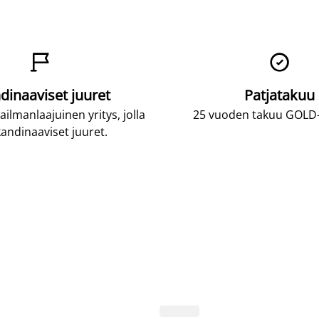


dinaaviset juuret
Patjatakuu
lmanlaajuinen yritys, jolla
25 vuoden takuu GOLD-p
andinaaviset juuret.