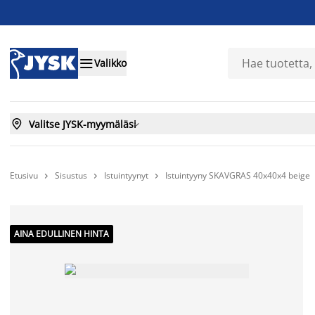

Valikko

Valitse JYSK-myymäläsi

Etusivu
Sisustus
Istuintyynyt
Istuintyyny SKAVGRAS 40x40x4 beige



AINA EDULLINEN HINTA