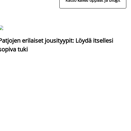
Katso kaikki oppaat ja blogit
S
Patjojen erilaiset jousityypit: Löydä itsellesi
sopiva tuki