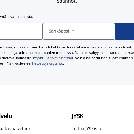
säännöt.
entät ovat pakollisia.
Sähköposti
*
tintää, mukaan lukien henkilökohtaisesti räätälöityjä viestejä, jotka perustuvat he
postitse ja kolmannen osapuolen medioissa. Näihin sisältyy inspiraatiota, mahtavi
o tuotevalikoimasta.
myynti- ja toimitusehdot
. Voin aina peruuttaa suostumukseni 
iten JYSK käsittelee
Tietosuojakäytäntö
.
lvelu
JYSK
asiakaspalveluun
Tietoa JYSKistä