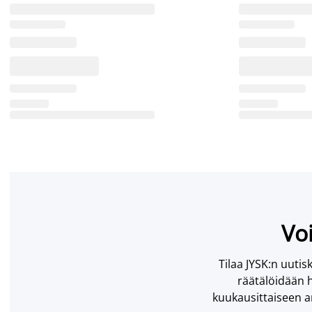
Voi
Tilaa JYSK:n uutisk
räätälöidään h
kuukausittaiseen ar