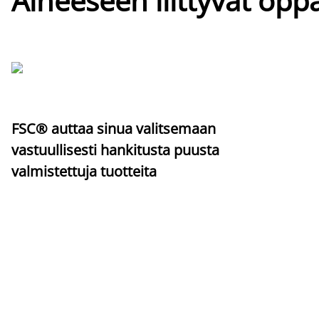
Aiheeseen liittyvät oppa
FSC® auttaa sinua valitsemaan
vastuullisesti hankitusta puusta
valmistettuja tuotteita