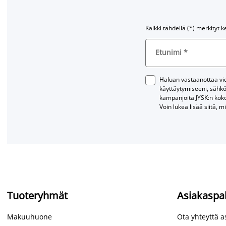
Kaikki tähdellä (*) merkityt k
Etunimi
*
Haluan vastaanottaa vies
käyttäytymiseeni, sähkö
kampanjoita JYSK:n kok
Voin lukea lisää siitä, m
Tuoteryhmät
Asiakaspa
Makuuhuone
Ota yhteyttä 