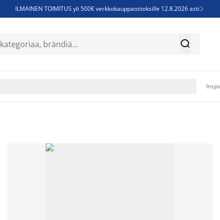
ILMAINEN TOIMITUS yli 500€ verkkokauppaostoksille 12.8.2026 asti

Parempiin uniin - Säästä jopa 60%


Sijauspatjoja - Säästä jopa 60%

Jenkkisänkyjä - Säästä jopa 60%

Inspi