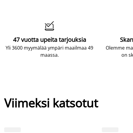

47 vuotta upeita tarjouksia
Skan
Yli 3600 myymälää ympäri maailmaa 49
Olemme maai
maassa.
on sk
Viimeksi katsotut