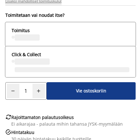
Lisäksi mahdolliset toimituskulut
Toimitetaan vai noudat itse?
Toimitus
Click & Collect
Vie ostoskoriin

Rajoittamaton palautusoikeus
Ei aikarajaa - palauta mihin tahansa JYSK-myymälään

Hintatakuu
30 päivän hintatakuu kaikille tuotteille