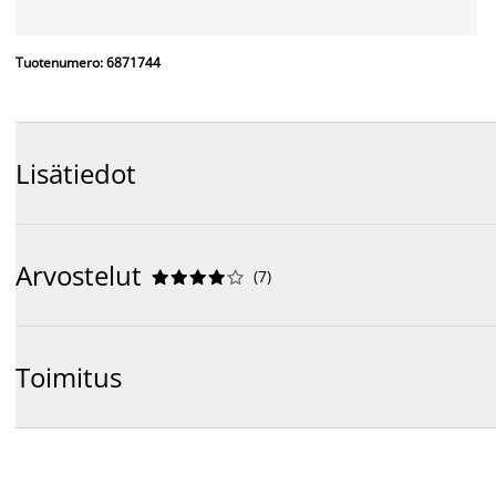
Tuotenumero: 6871744
Lisätiedot
Arvostelut
(
7
)










Toimitus