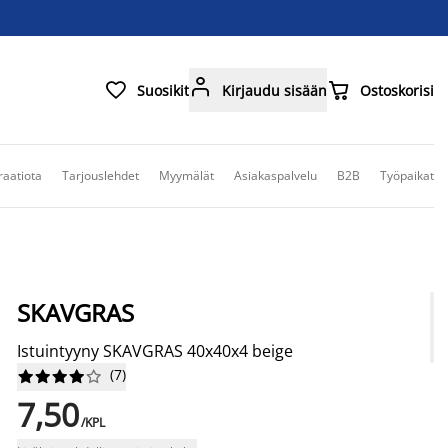



Suosikit
Kirjaudu sisään
Ostoskorisi
raatiota
Tarjouslehdet
Myymälät
Asiakaspalvelu
B2B
Työpaikat
SKAVGRAS
Istuintyyny SKAVGRAS 40x40x4 beige
(
7
)










7,50
/KPL