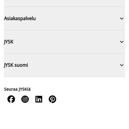

Asiakaspalvelu

JYSK

JYSK suomi
Seuraa JYSKiä



