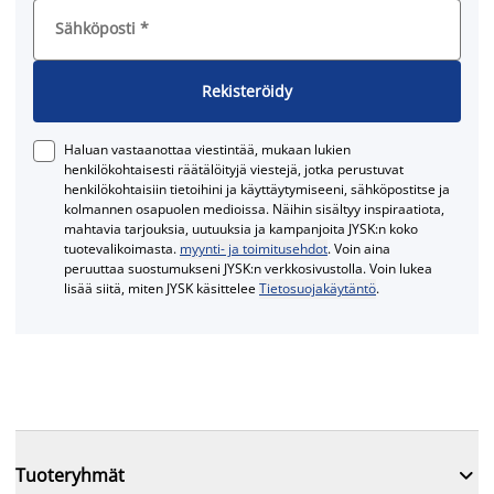
Sähköposti
*
Rekisteröidy
Haluan vastaanottaa viestintää, mukaan lukien
henkilökohtaisesti räätälöityjä viestejä, jotka perustuvat
henkilökohtaisiin tietoihini ja käyttäytymiseeni, sähköpostitse ja
kolmannen osapuolen medioissa. Näihin sisältyy inspiraatiota,
mahtavia tarjouksia, uutuuksia ja kampanjoita JYSK:n koko
tuotevalikoimasta.
myynti- ja toimitusehdot
. Voin aina
peruuttaa suostumukseni JYSK:n verkkosivustolla. Voin lukea
lisää siitä, miten JYSK käsittelee
Tietosuojakäytäntö
.

Tuoteryhmät