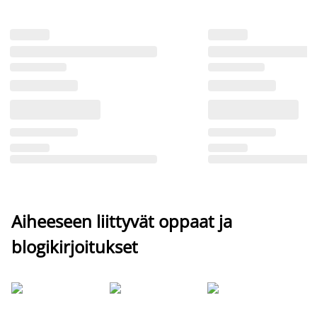
Aiheeseen liittyvät oppaat ja
blogikirjoitukset
Si