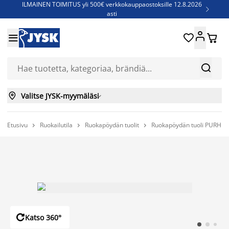
ILMAINEN TOIMITUS yli 500€ verkkokauppaostoksille 12.8.2026

asti
Parempiin uniin - Säästä jopa 60%





Sijauspatjoja - Säästä jopa 60%

Jenkkisänkyjä - Säästä jopa 60%



Valitse JYSK-myymäläsi

Etusivu
Ruokailutila
Ruokapöydän tuolit
Ruokapöydän tuoli PURHU




Katso 360°