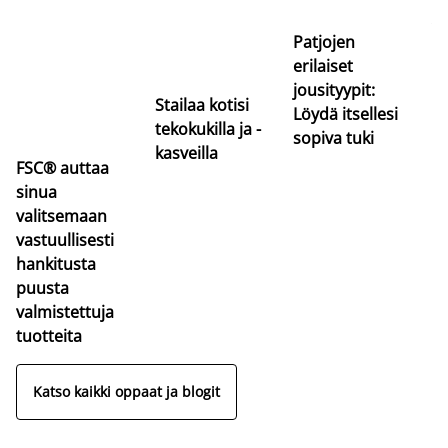
uu
va
Patjojen
erilaiset
jousityypit:
Stailaa kotisi
Löydä itsellesi
tekokukilla ja -
sopiva tuki
kasveilla
FSC® auttaa
sinua
valitsemaan
vastuullisesti
hankitusta
puusta
valmistettuja
tuotteita
Katso kaikki oppaat ja blogit