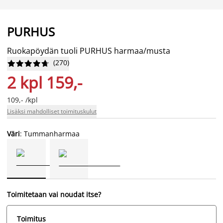
PURHUS
Ruokapöydän tuoli PURHUS harmaa/musta
(
270
)










2 kpl 159,-
109,- /kpl
Lisäksi mahdolliset toimituskulut
Väri
: Tummanharmaa
Toimitetaan vai noudat itse?
Toimitus