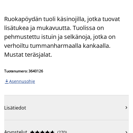
Ruokapöydän tuoli käsinojilla, jotka tuovat
lisätukea ja mukavuutta. Tuolissa on
pehmustettu istuin ja selkänoja, jotka on
verhoiltu tummanharmaalla kankaalla.
Mustat teräsjalat.
Tuotenumero: 3640126
Asennusohje

Lisätiedot

Arvostelut
(
270
)










