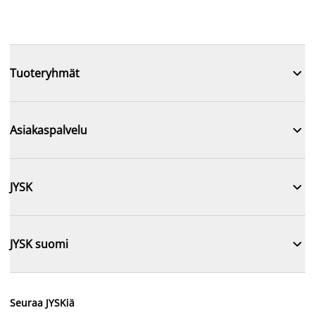

Tuoteryhmät

Asiakaspalvelu

JYSK

JYSK suomi
Seuraa JYSKiä