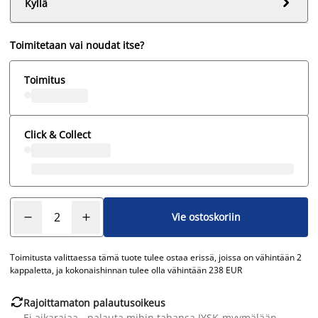

Kyllä
Toimitetaan vai noudat itse?
Toimitus
Click & Collect
Vie ostoskoriin
Toimitusta valittaessa tämä tuote tulee ostaa erissä, joissa on vähintään 2
kappaletta, ja kokonaishinnan tulee olla vähintään 238 EUR

Rajoittamaton palautusoikeus
Ei aikarajaa - palauta mihin tahansa JYSK-myymälään