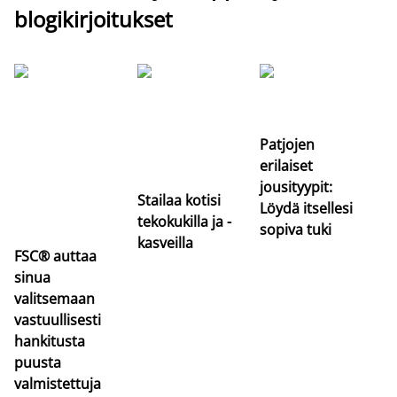
blogikirjoitukset
Si
uu
va
Patjojen
erilaiset
jousityypit:
Stailaa kotisi
Löydä itsellesi
tekokukilla ja -
sopiva tuki
kasveilla
FSC® auttaa
sinua
valitsemaan
vastuullisesti
hankitusta
puusta
valmistettuja