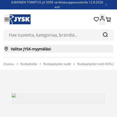
ILMAINEN TOIMITUS yli 500€ verkkokauppaostoksille 12.8.2026

asti
Parempiin uniin - Säästä jopa 60%





Sijauspatjoja - Säästä jopa 60%

Jenkkisänkyjä - Säästä jopa 60%



Valitse JYSK-myymäläsi

Etusivu
Ruokailutila
Ruokapöydän tuolit
Ruokapöydän tuoli ADSLEV


