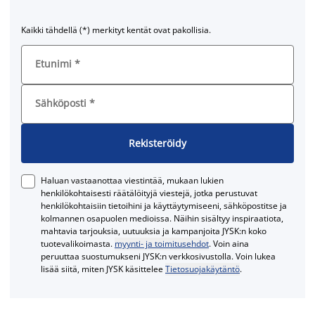
Kaikki tähdellä (*) merkityt kentät ovat pakollisia.
Etunimi
*
Sähköposti
*
Rekisteröidy
Haluan vastaanottaa viestintää, mukaan lukien
henkilökohtaisesti räätälöityjä viestejä, jotka perustuvat
henkilökohtaisiin tietoihini ja käyttäytymiseeni, sähköpostitse ja
kolmannen osapuolen medioissa. Näihin sisältyy inspiraatiota,
mahtavia tarjouksia, uutuuksia ja kampanjoita JYSK:n koko
tuotevalikoimasta.
myynti- ja toimitusehdot
. Voin aina
peruuttaa suostumukseni JYSK:n verkkosivustolla. Voin lukea
lisää siitä, miten JYSK käsittelee
Tietosuojakäytäntö
.