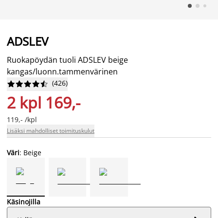
ADSLEV
Ruokapöydän tuoli ADSLEV beige
kangas/luonn.tammenvärinen
(
426
)










2 kpl 169,-
119,- /kpl
Lisäksi mahdolliset toimituskulut
Väri
: Beige
Käsinojilla