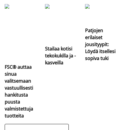
Si
uu
va
Patjojen
erilaiset
jousityypit:
Stailaa kotisi
Löydä itsellesi
tekokukilla ja -
sopiva tuki
kasveilla
FSC® auttaa
sinua
valitsemaan
vastuullisesti
hankitusta
puusta
valmistettuja
tuotteita