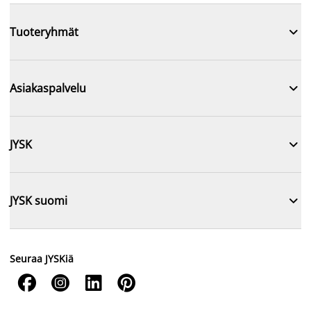

Tuoteryhmät

Asiakaspalvelu

JYSK

JYSK suomi
Seuraa JYSKiä



