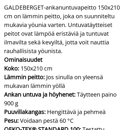
GALDEBERGET-ankanuntuvapeitto 150x210
cm on lämmin peitto, joka on suunniteltu
mukavia yöunia varten. Untuvatäytteiset
peitot ovat lämpöä eristäviä ja tuntuvat
ilmavilta sekä kevyiltä, jotta voit nauttia
rauhallisista yöunista.
Ominaisuudet
Koko:
150x210 cm
Lämmin peitto:
Jos sinulla on yleensä
mukavan lämmin yöllä
Ankan untuva ja höyhenet:
Täytteen paino
900 g
Puuvillakangas:
Hengittävä ja pehmeä
Pesu:
Voidaan pestä 60 °C
OEKO-TEX® STANDARD 100:
Testattu