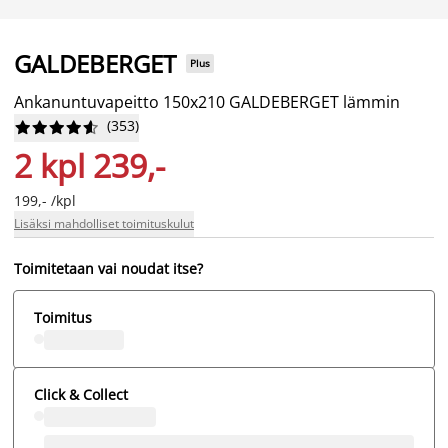
GALDEBERGET
Plus
Ankanuntuvapeitto 150x210 GALDEBERGET lämmin
(
353
)










2 kpl 239,-
199,- /kpl
Lisäksi mahdolliset toimituskulut
Toimitetaan vai noudat itse?
Toimitus
Click & Collect