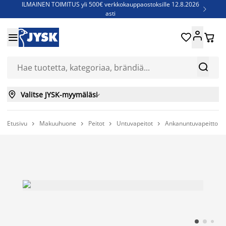
ILMAINEN TOIMITUS yli 500€ verkkokauppaostoksille 12.8.2026

asti
Parempiin uniin - Säästä jopa 60%





Sijauspatjoja - Säästä jopa 60%

Jenkkisänkyjä - Säästä jopa 60%



Valitse JYSK-myymäläsi

Etusivu
Makuuhuone
Peitot
Untuvapeitot
Ankanuntuvapeitto 



