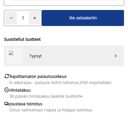
Vie ostoskoriin
Suositellut tuotteet
Tyynyt


Rajoittamaton palautusoikeus
Ei aikarajaa - palauta mihin tahansa JYSK-myymälään

Hintatakuu
30 päivän hintatakuu kaikille tuotteille

Joustava toimitus
Sinun valitsemasi nopea ja helppo toimitus