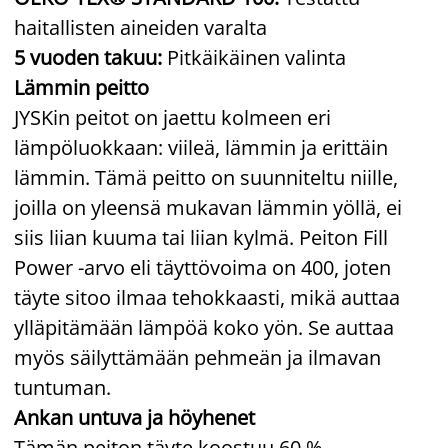
haitallisten aineiden varalta
5 vuoden takuu:
Pitkäikäinen valinta
Lämmin peitto
JYSKin peitot on jaettu kolmeen eri
lämpöluokkaan: viileä, lämmin ja erittäin
lämmin. Tämä peitto on suunniteltu niille,
joilla on yleensä mukavan lämmin yöllä, ei
siis liian kuuma tai liian kylmä. Peiton Fill
Power -arvo eli täyttövoima on 400, joten
täyte sitoo ilmaa tehokkaasti, mikä auttaa
ylläpitämään lämpöä koko yön. Se auttaa
myös säilyttämään pehmeän ja ilmavan
tuntuman.
Ankan untuva ja höyhenet
Tämän peiton täyte koostuu 60 %