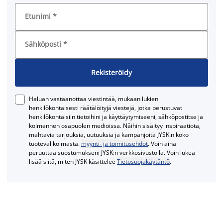
Etunimi
*
Sähköposti
*
Rekisteröidy
Haluan vastaanottaa viestintää, mukaan lukien
henkilökohtaisesti räätälöityjä viestejä, jotka perustuvat
henkilökohtaisiin tietoihini ja käyttäytymiseeni, sähköpostitse ja
kolmannen osapuolen medioissa. Näihin sisältyy inspiraatiota,
mahtavia tarjouksia, uutuuksia ja kampanjoita JYSK:n koko
tuotevalikoimasta.
myynti- ja toimitusehdot
. Voin aina
peruuttaa suostumukseni JYSK:n verkkosivustolla. Voin lukea
lisää siitä, miten JYSK käsittelee
Tietosuojakäytäntö
.