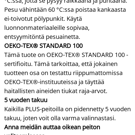
°C:ssa, jotta se pysyy raikkaana ja puhtaana.
Pesu vähintään 60 °C:ssa poistaa kankaasta
ei-toivotut pölypunkit. Käytä
luonnonmateriaaleille sopivaa,
entsyymitöntä pesuainetta.
OEKO-TEX® STANDARD 100
Tämä tuote on OEKO-TEX® STANDARD 100 -
sertifioitu. Tämä tarkoittaa, että jokainen
tuotteen osa on testattu riippumattomissa
OEKO-TEX®-instituuteissa ja täyttää
haitallisten aineiden tiukat raja-arvot.
5 vuoden takuu
Kaikilla PLUS-peitoilla on pidennetty 5 vuoden
takuu, joten voit olla varma valinnastasi.
Anna meidän auttaa oikean peiton