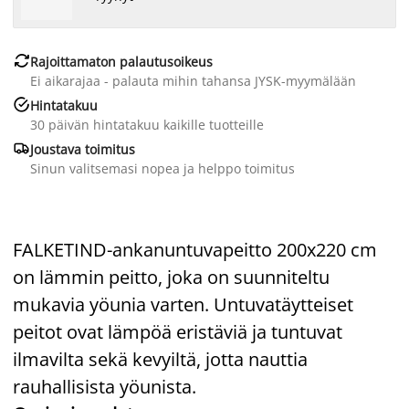

Rajoittamaton palautusoikeus
Ei aikarajaa - palauta mihin tahansa JYSK-myymälään

Hintatakuu
30 päivän hintatakuu kaikille tuotteille

Joustava toimitus
Sinun valitsemasi nopea ja helppo toimitus
FALKETIND-ankanuntuvapeitto 200x220 cm
on lämmin peitto, joka on suunniteltu
mukavia yöunia varten. Untuvatäytteiset
peitot ovat lämpöä eristäviä ja tuntuvat
ilmavilta sekä kevyiltä, jotta nauttia
rauhallisista yöunista.