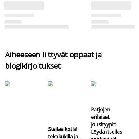
Aiheeseen liittyvät oppaat ja
blogikirjoitukset
Si
uu
va
Patjojen
erilaiset
jousityypit:
Stailaa kotisi
Löydä itsellesi
tekokukilla ja -