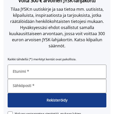
Voita 300 € arvoinen JYSK-lahjakortti
Tilaa JYSK:n uutiskirje ja saa tietoa mm. uutisista,
kilpailuista, inspiraatiosta ja tarjouksista, jotka
räätälöidään henkilökohtaisten tietojesi mukaan.
Hyväksyessäsi ehdot osallistut samalla
kuukausittaiseen arvontaan, jossa voit voittaa 300
euron arvoisen JYSK-lahjakortin. Katso kilpailun
säännöt.
Kaikki tähdellä (*) merkityt kentät ovat pakollisia.
Etunimi
*
Sähköposti
*
Rekisteröidy
Haluan vastaanottaa viestintää, mukaan lukien