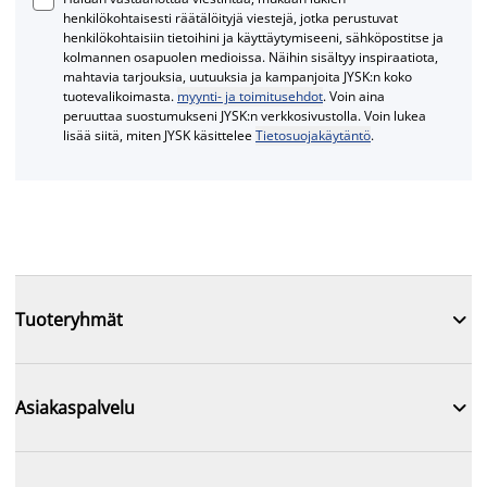
henkilökohtaisesti räätälöityjä viestejä, jotka perustuvat
henkilökohtaisiin tietoihini ja käyttäytymiseeni, sähköpostitse ja
kolmannen osapuolen medioissa. Näihin sisältyy inspiraatiota,
mahtavia tarjouksia, uutuuksia ja kampanjoita JYSK:n koko
tuotevalikoimasta.
myynti- ja toimitusehdot
. Voin aina
peruuttaa suostumukseni JYSK:n verkkosivustolla. Voin lukea
lisää siitä, miten JYSK käsittelee
Tietosuojakäytäntö
.

Tuoteryhmät

Asiakaspalvelu