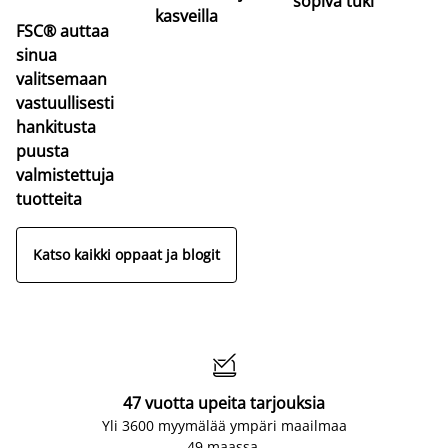
sopiva tuki
kasveilla
FSC® auttaa
sinua
valitsemaan
vastuullisesti
hankitusta
puusta
valmistettuja
tuotteita
Katso kaikki oppaat ja blogit

47 vuotta upeita tarjouksia
Yli 3600 myymälää ympäri maailmaa
49 maassa.