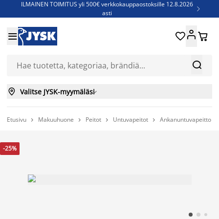
ILMAINEN TOIMITUS yli 500€ verkkokauppaostoksille 12.8.2026

asti
Parempiin uniin - Säästä jopa 60%





Sijauspatjoja - Säästä jopa 60%

Jenkkisänkyjä - Säästä jopa 60%



Valitse JYSK-myymäläsi

Etusivu
Makuuhuone
Peitot
Untuvapeitot
Ankanuntuvapeitto 2




-25%