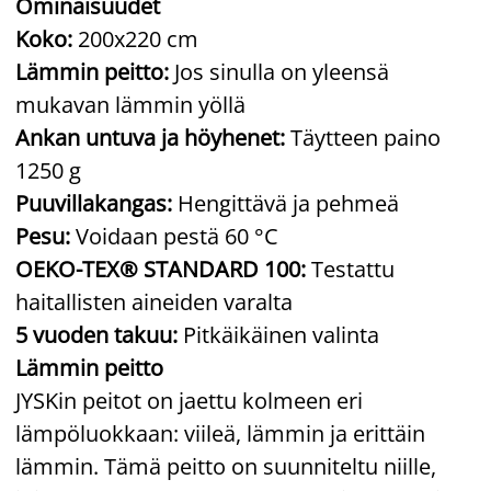
Ominaisuudet
Koko:
200x220 cm
Lämmin peitto:
Jos sinulla on yleensä
mukavan lämmin yöllä
Ankan untuva ja höyhenet:
Täytteen paino
1250 g
Puuvillakangas:
Hengittävä ja pehmeä
Pesu:
Voidaan pestä 60 °C
OEKO-TEX® STANDARD 100:
Testattu
haitallisten aineiden varalta
5 vuoden takuu:
Pitkäikäinen valinta
Lämmin peitto
JYSKin peitot on jaettu kolmeen eri
lämpöluokkaan: viileä, lämmin ja erittäin
lämmin. Tämä peitto on suunniteltu niille,