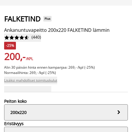
FALKETIND
Plus
Ankanuntuvapeitto 200x220 FALKETIND lämmin
(
440
)










-25%
200,-
/KPL
Alin 30 päivän hinta ennen kampanjaa: 269,- /kpl (-25%)
Normaalihinta: 269,- /kpl (-25%)
Lisäksi mahdolliset toimituskulut
Peiton koko

200x220
Eristävyys