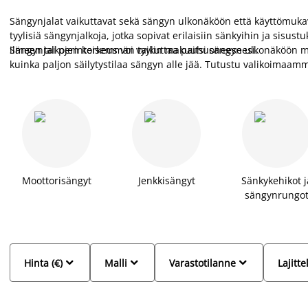
Sängynjalat vaikuttavat sekä sängyn ulkonäköön että käyttömuka
tyylisiä sängynjalkoja, jotka sopivat erilaisiin sänkyihin ja sisust
ilmeen tai perinteisemmän tyylin makuuhuoneeseesi.
Sängynjalkojen korkeus voi vaikuttaa paitsi sängyn ulkonäköön m
kuinka paljon säilytystilaa sängyn alle jää. Tutustu valikoimaamme
sängynjalat!
Moottorisängyt
Jenkkisängyt
Sänkykehikot j
sängynrungo



Hinta (€)
Malli
Varastotilanne
Lajitte