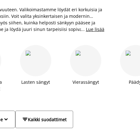
vuuteen. Valikoimastamme löydät eri korkuisia ja
uksiin. Voit valita yksinkertaisen ja modernin
yös siihen, kuinka helposti sänkyyn pääsee ja
 ja löydä juuri sinun tarpeisiisi sopivat
...
Lue lisää
a
Lasten sängyt
Vierassängyt
Pääd
t


le
Kaikki suodattimet