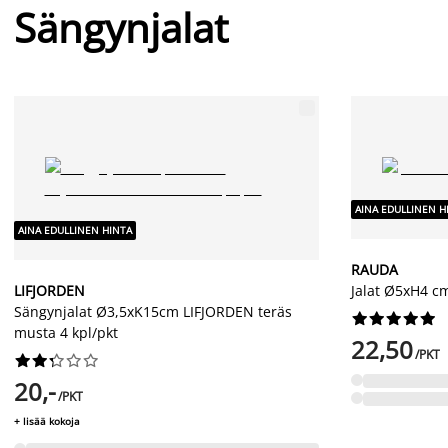
Sängynjalat
AINA EDULLINEN H
AINA EDULLINEN HINTA
RAUDA
LIFJORDEN
Jalat Ø5xH4 
Sängynjalat Ø3,5xK15cm LIFJORDEN teräs










musta 4 kpl/pkt
22,50
/PKT










20,-
/PKT
+ lisää kokoja