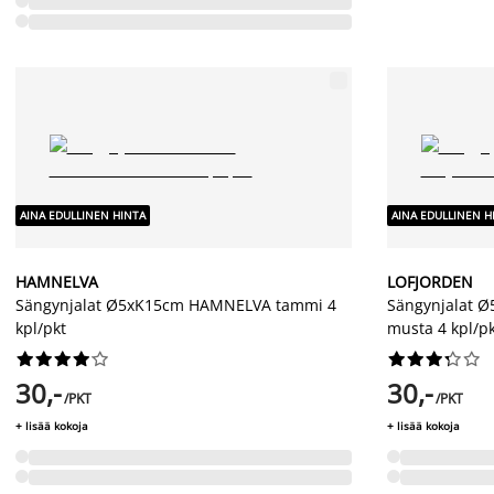
AINA EDULLINEN HINTA
AINA EDULLINEN H
HAMNELVA
LOFJORDEN
Sängynjalat Ø5xK15cm HAMNELVA tammi 4
Sängynjalat 
kpl/pkt
musta 4 kpl/p




















30,-
30,-
/PKT
/PKT
+ lisää kokoja
+ lisää kokoja