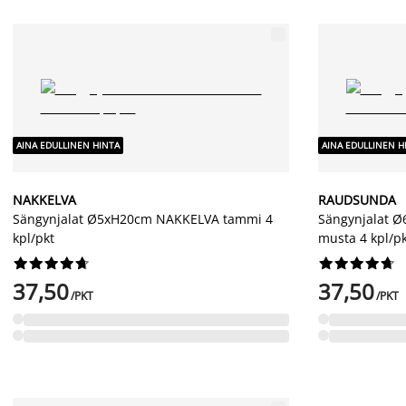
AINA EDULLINEN HINTA
AINA EDULLINEN H
NAKKELVA
RAUDSUNDA
Sängynjalat Ø5xH20cm NAKKELVA tammi 4
Sängynjalat 
kpl/pkt
musta 4 kpl/p




















37,50
37,50
/PKT
/PKT