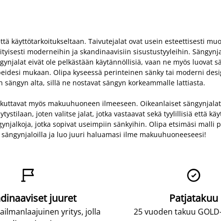
tä käyttötarkoitukseltaan. Taivutejalat ovat usein esteettisesti muoto
isesti moderneihin ja skandinaavisiin sisustustyyleihin. Sängynja
ynjalat eivät ole pelkästään käytännöllisiä, vaan ne myös luovat säng
 tarpeidesi mukaan. Olipa kyseessä perinteinen sänky tai moderni des
 sängyn alta, sillä ne nostavat sängyn korkeammalle lattiasta.
vaikuttavat myös makuuhuoneen ilmeeseen. Oikeanlaiset sängynjalat
tilaan, joten valitse jalat, jotka vastaavat sekä tyylillisiä että käy
ängynjalkoja, jotka sopivat useimpiin sänkyihin. Olipa etsimäsi mall
lla sängynjaloilla ja luo juuri haluamasi ilme makuuhuoneeseesi!


dinaaviset juuret
Patjatakuu
lmanlaajuinen yritys, jolla
25 vuoden takuu GOLD-p