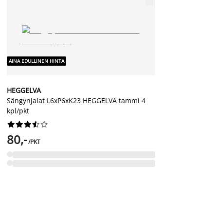
AINA EDULLINEN HINTA
HEGGELVA
Sängynjalat L6xP6xK23 HEGGELVA tammi 4
kpl/pkt










80,-
/PKT