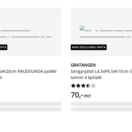
INTA
AINA EDULLINEN HINTA
GRATANGEN
Ø6xK20cm RAUDSUNDA pyökki
Sängynjalat L4,5xP4,5xK15cm
kt
tammi 4 kpl/pkt










70,-
/PKT