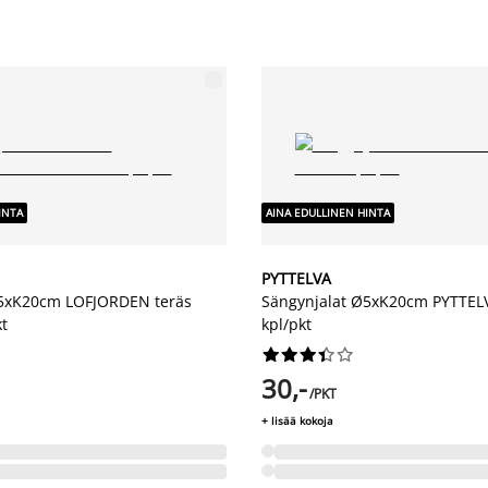
INTA
AINA EDULLINEN HINTA
PYTTELVA
Ø5xK20cm LOFJORDEN teräs
Sängynjalat Ø5xK20cm PYTTELV
kt
kpl/pkt










30,-
/PKT
+ lisää kokoja