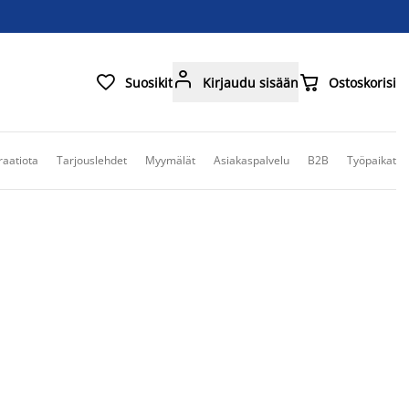



Suosikit
Kirjaudu sisään
Ostoskorisi
raatiota
Tarjouslehdet
Myymälät
Asiakaspalvelu
B2B
Työpaikat