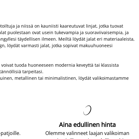
iltuja ja niissä on kauniisti kaareutuvat linjat, jotka tuovat
lat puolestaan ovat usein tukevampia ja suoraviivaisempia, ja
yllesi täydellisen ilmeen. Meiltä löydät jalat eri materiaaleista,
ign, löydät varmasti jalat, jotka sopivat makuuhuoneesi
 voivat tuoda huoneeseen modernia keveyttä tai klassista
tännöllisiä tarpeitasi.
i puinen, metallinen tai minimalistinen, löydät valikoimastamme

Aina edullinen hinta
atjoille.
Olemme valinneet laajan valikoiman