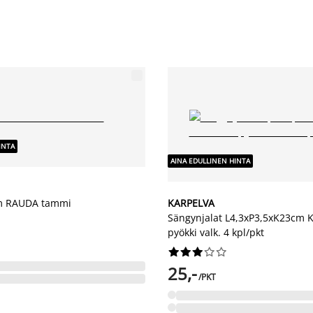
INTA
AINA EDULLINEN HINTA
cm RAUDA tammi
KARPELVA
Sängynjalat L4,3xP3,5xK23cm 
pyökki valk. 4 kpl/pkt










25,-
/PKT