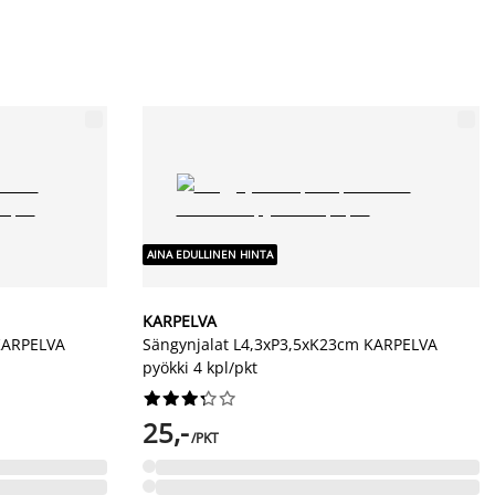
AINA EDULLINEN HINTA
KARPELVA
KARPELVA
Sängynjalat L4,3xP3,5xK23cm KARPELVA
pyökki 4 kpl/pkt










25,-
/PKT