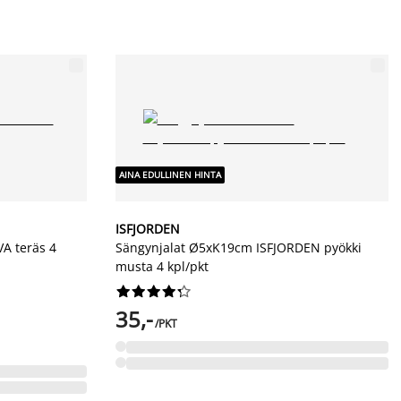
AINA EDULLINEN HINTA
ISFJORDEN
A teräs 4
Sängynjalat Ø5xK19cm ISFJORDEN pyökki
musta 4 kpl/pkt










35,-
/PKT