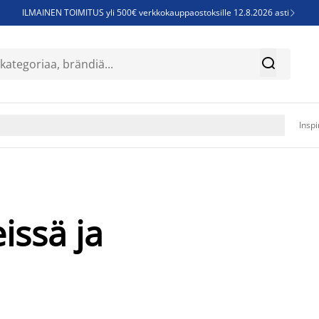
ILMAINEN TOIMITUS yli 500€ verkkokauppaostoksille 12.8.2026 asti

Parempiin uniin - Säästä jopa 60%


Sijauspatjoja - Säästä jopa 60%

Jenkkisänkyjä - Säästä jopa 60%

Inspi
eissä ja