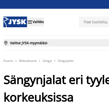

Valikko

Valitse JYSK-myymäläsi

Etusivu
Makuuhuone
Sängyt
Sängynjalat



Sängynjalat eri tyyl
korkeuksissa