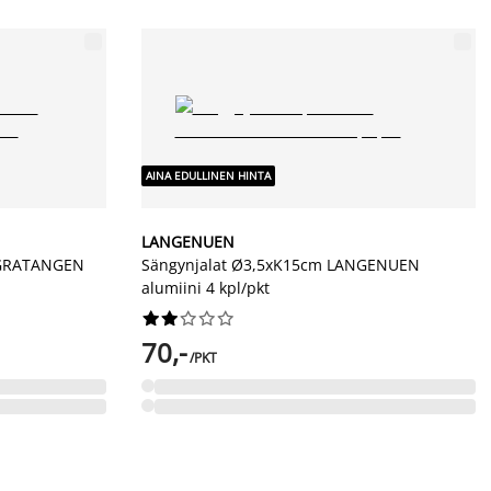
AINA EDULLINEN HINTA
LANGENUEN
 GRATANGEN
Sängynjalat Ø3,5xK15cm LANGENUEN
alumiini 4 kpl/pkt










70,-
/PKT