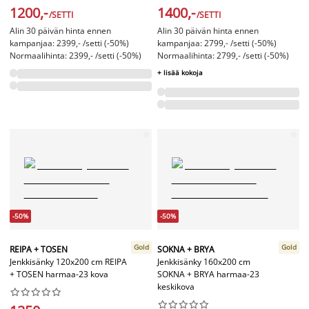
1200,-
1400,-
/SETTI
/SETTI
Alin 30 päivän hinta ennen
Alin 30 päivän hinta ennen
kampanjaa: 2399,- /setti (-50%)
kampanjaa: 2799,- /setti (-50%)
Normaalihinta: 2399,- /setti (-50%)
Normaalihinta: 2799,- /setti (-50%)
+ lisää kokoja
-50%
-50%
Gold
Gold
REIPA + TOSEN
SOKNA + BRYA
Jenkkisänky 120x200 cm REIPA
Jenkkisänky 160x200 cm
+ TOSEN harmaa-23 kova
SOKNA + BRYA harmaa-23
keskikova



















