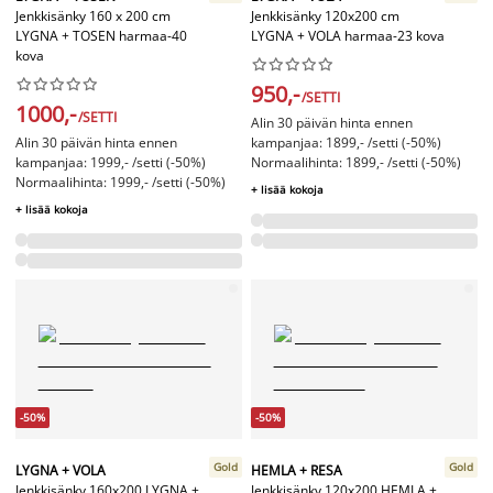
Jenkkisänky 160 x 200 cm
Jenkkisänky 120x200 cm
LYGNA + TOSEN harmaa-40
LYGNA + VOLA harmaa-23 kova
kova




















950,-
/SETTI
1000,-
/SETTI
Alin 30 päivän hinta ennen
Alin 30 päivän hinta ennen
kampanjaa: 1899,- /setti (-50%)
kampanjaa: 1999,- /setti (-50%)
Normaalihinta: 1899,- /setti (-50%)
Normaalihinta: 1999,- /setti (-50%)
+ lisää kokoja
+ lisää kokoja
-50%
-50%
Gold
Gold
LYGNA + VOLA
HEMLA + RESA
Jenkkisänky 160x200 LYGNA +
Jenkkisänky 120x200 HEMLA +