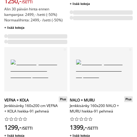
1250,-
/SETTI
+ lisää kokoja
Alin 30 päivän hinta ennen
kampanjaa: 2499,- /setti (-50%)
Normaalihinta: 2499,- /setti (-50%)
+ lisää kokoja
Plus
Plus
VEFNA + KOLA
IVALO + MURU
Jenkkisänky 160x200 cm VEFNA
Jenkkisänky 160x200 IVALO +
+ KOLA hiekka-91 pehmeä
MURU hiekka-91 pehmeä




















1299,-
1399,-
/SETTI
/SETTI
+ lisää kokoja
+ lisää kokoja