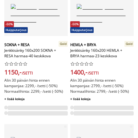
-50%
-50%
Huipputarjous
Huipputarjous
Gold
Gold
SOKNA + RESA
HEMLA + BRYA
Jenkkisänky 160x200 SOKNA +
Jenkkisänky 160x200 HEMLA +
RESA harmaa-40 keskikova
BRYA harmaa-23 keskikova




















1150,-
1400,-
/SETTI
/SETTI
Alin 30 päivän hinta ennen
Alin 30 päivän hinta ennen
kampanjaa: 2299,- /setti (-50%)
kampanjaa: 2799,- /setti (-50%)
Normaalihinta: 2299,- /setti (-50%)
Normaalihinta: 2799,- /setti (-50%)
+ lisää kokoja
+ lisää kokoja