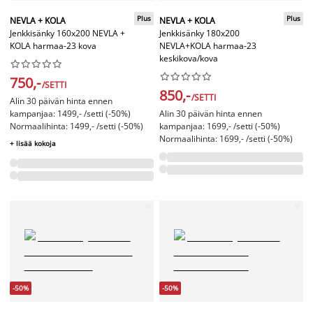
Plus
Plus
NEVLA + KOLA
NEVLA + KOLA
Jenkkisänky 160x200 NEVLA +
Jenkkisänky 180x200
KOLA harmaa-23 kova
NEVLA+KOLA harmaa-23
keskikova/kova




















750,-
/SETTI
850,-
/SETTI
Alin 30 päivän hinta ennen
kampanjaa: 1499,- /setti (-50%)
Alin 30 päivän hinta ennen
Normaalihinta: 1499,- /setti (-50%)
kampanjaa: 1699,- /setti (-50%)
Normaalihinta: 1699,- /setti (-50%)
+ lisää kokoja
-50%
-50%