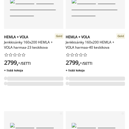
Gold
Gold
HEMLA + VOLA
HEMLA + VOLA
Jenkkisänky 160x200 HEMLA +
Jenkkisänky 160x200 HEMLA +
VOLA harmaa-23 keskikova
VOLA harmaa-40 keskikova




















2799,-
2799,-
/SETTI
/SETTI
+ lisää kokoja
+ lisää kokoja