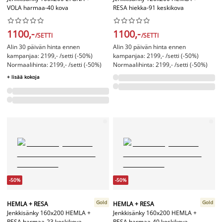
VOLA harmaa-40 kova
RESA hiekka-91 keskikova




















1100,-
1100,-
/SETTI
/SETTI
Alin 30 päivän hinta ennen
Alin 30 päivän hinta ennen
kampanjaa: 2199,- /setti (-50%)
kampanjaa: 2199,- /setti (-50%)
Normaalihinta: 2199,- /setti (-50%)
Normaalihinta: 2199,- /setti (-50%)
+ lisää kokoja
-50%
-50%
Gold
Gold
HEMLA + RESA
HEMLA + RESA
Jenkkisänky 160x200 HEMLA +
Jenkkisänky 160x200 HEMLA +
RESA harmaa-23 keskikova
RESA harmaa-40 keskikova