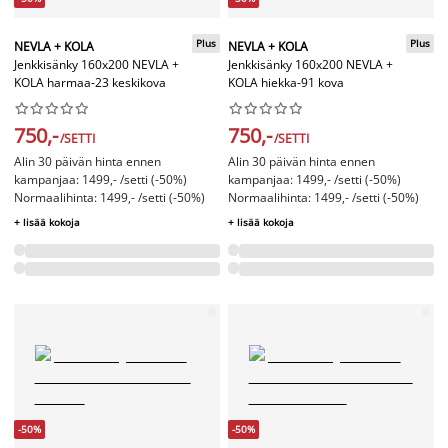
Plus
Plus
NEVLA + KOLA
NEVLA + KOLA
Jenkkisänky 160x200 NEVLA +
Jenkkisänky 160x200 NEVLA +
KOLA harmaa-23 keskikova
KOLA hiekka-91 kova




















750,-
750,-
/SETTI
/SETTI
Alin 30 päivän hinta ennen
Alin 30 päivän hinta ennen
kampanjaa: 1499,- /setti (-50%)
kampanjaa: 1499,- /setti (-50%)
Normaalihinta: 1499,- /setti (-50%)
Normaalihinta: 1499,- /setti (-50%)
+ lisää kokoja
+ lisää kokoja
-50%
-50%