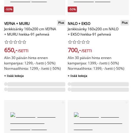
-50%
-50%
Plus
Plus
VEFNA + MURU
IVALO + EKSO
Jenkkisänky 160x200 cm VEFNA
Jenkkisänky 160x200 cm IVALO
+ MURU hiekka-91 pehmeä
+ EKSO hiekka-91 pehmeä




















650,-
700,-
/SETTI
/SETTI
Alin 30 päivän hinta ennen
Alin 30 päivän hinta ennen
kampanjaa: 1299,- /setti (-50%)
kampanjaa: 1399,- /setti (-50%)
Normaalihinta: 1299,- /setti (-50%)
Normaalihinta: 1399,- /setti (-50%)
+ lisää kokoja
+ lisää kokoja