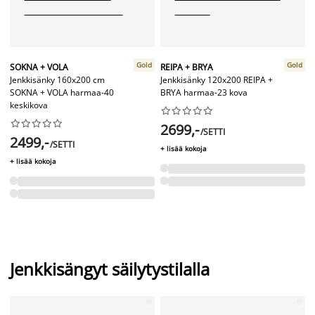
Gold
Gold
SOKNA + VOLA
REIPA + BRYA
Jenkkisänky 160x200 cm
Jenkkisänky 120x200 REIPA +
SOKNA + VOLA harmaa-40
BRYA harmaa-23 kova
keskikova




















2699,-
/SETTI
2499,-
/SETTI
+ lisää kokoja
+ lisää kokoja
Jenkkisängyt säilytystilalla