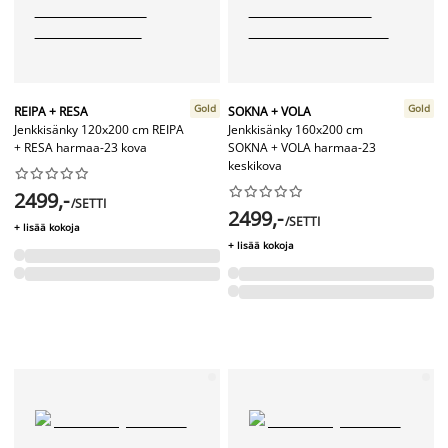
Gold
Gold
REIPA + RESA
SOKNA + VOLA
Jenkkisänky 120x200 cm REIPA
Jenkkisänky 160x200 cm
+ RESA harmaa-23 kova
SOKNA + VOLA harmaa-23
keskikova




















2499,-
/SETTI
2499,-
/SETTI
+ lisää kokoja
+ lisää kokoja