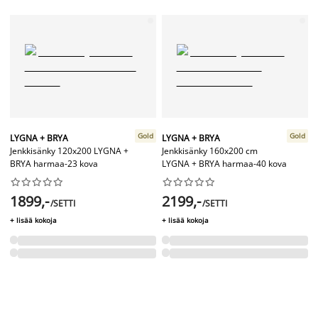
Gold
Gold
LYGNA + BRYA
LYGNA + BRYA
Jenkkisänky 120x200 LYGNA +
Jenkkisänky 160x200 cm
BRYA harmaa-23 kova
LYGNA + BRYA harmaa-40 kova




















1899,-
2199,-
/SETTI
/SETTI
+ lisää kokoja
+ lisää kokoja