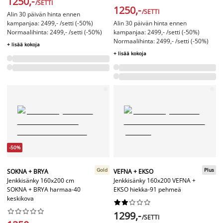
1250,-
/SETTI
1250,-
/SETTI
Alin 30 päivän hinta ennen
kampanjaa: 2499,- /setti (-50%)
Alin 30 päivän hinta ennen
Normaalihinta: 2499,- /setti (-50%)
kampanjaa: 2499,- /setti (-50%)
Normaalihinta: 2499,- /setti (-50%)
+ lisää kokoja
+ lisää kokoja
-50%
Gold
Plus
SOKNA + BRYA
VEFNA + EKSO
Jenkkisänky 160x200 cm
Jenkkisänky 160x200 VEFNA +
SOKNA + BRYA harmaa-40
EKSO hiekka-91 pehmeä
keskikova




















1299,-
/SETTI