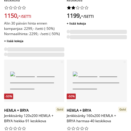
keskikova
keskikova




















1150,-
1199,-
/SETTI
/SETTI
Alin 30 päivän hinta ennen
+ lisää kokoja
kampanjaa: 2299,- /setti (-50%)
Normaalihinta: 2299,- /setti (-50%)
+ lisää kokoja
-50%
-50%
Gold
Gold
HEMLA + BRYA
HEMLA + BRYA
Jenkkisänky 120x200 HEMLA +
Jenkkisänky 160x200 HEMLA +
BRYA hiekka-91 keskikova
BRYA harmaa-40 keskikova



















