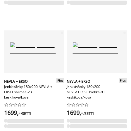
Plus
Plus
NEVLA + EKSO
NEVLA + EKSO
Jenkkisänky 180x200 NEVLA +
Jenkkisänky 180x200
EKSO harmaa-23
NEVLA+EKSO hiekka-91
keskikova/kova
keskikova/kova




















1699,-
1699,-
/SETTI
/SETTI