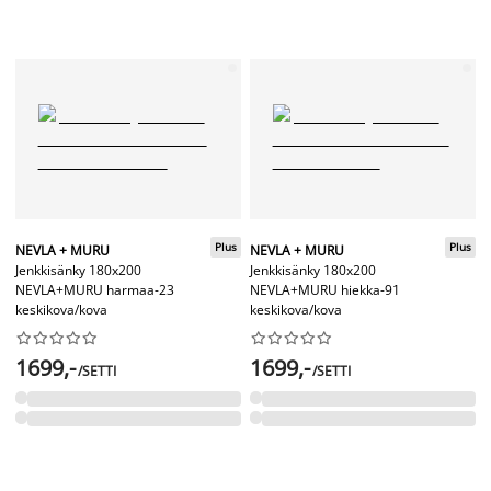
Plus
Plus
NEVLA + MURU
NEVLA + MURU
Jenkkisänky 180x200
Jenkkisänky 180x200
NEVLA+MURU harmaa-23
NEVLA+MURU hiekka-91
keskikova/kova
keskikova/kova




















1699,-
1699,-
/SETTI
/SETTI