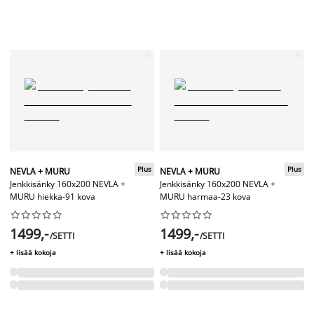
Plus
Plus
NEVLA + MURU
NEVLA + MURU
Jenkkisänky 160x200 NEVLA +
Jenkkisänky 160x200 NEVLA +
MURU hiekka-91 kova
MURU harmaa-23 kova




















1499,-
1499,-
/SETTI
/SETTI
+ lisää kokoja
+ lisää kokoja