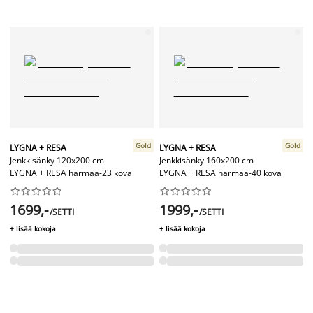
Gold
Gold
LYGNA + RESA
LYGNA + RESA
Jenkkisänky 120x200 cm
Jenkkisänky 160x200 cm
LYGNA + RESA harmaa-23 kova
LYGNA + RESA harmaa-40 kova




















1699,-
1999,-
/SETTI
/SETTI
+ lisää kokoja
+ lisää kokoja