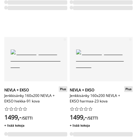
Plus
Plus
NEVLA + EKSO
NEVLA + EKSO
Jenkkisänky 160x200 NEVLA +
Jenkkisänky 160x200 NEVLA +
EKSO hiekka-91 kova
EKSO harmaa-23 kova




















1499,-
1499,-
/SETTI
/SETTI
+ lisää kokoja
+ lisää kokoja