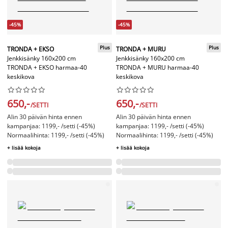
-45%
-45%
Plus
Plus
TRONDA + EKSO
TRONDA + MURU
Jenkkisänky 160x200 cm
Jenkkisänky 160x200 cm
TRONDA + EKSO harmaa-40
TRONDA + MURU harmaa-40
keskikova
keskikova




















650,-
650,-
/SETTI
/SETTI
Alin 30 päivän hinta ennen
Alin 30 päivän hinta ennen
kampanjaa: 1199,- /setti (-45%)
kampanjaa: 1199,- /setti (-45%)
Normaalihinta: 1199,- /setti (-45%)
Normaalihinta: 1199,- /setti (-45%)
+ lisää kokoja
+ lisää kokoja