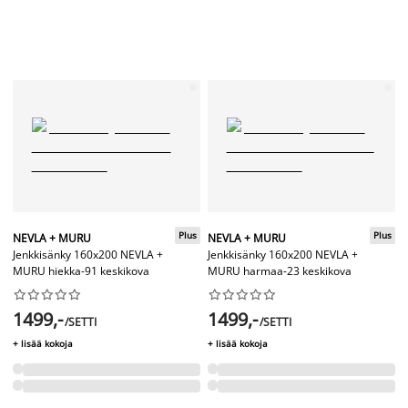
Plus
Plus
NEVLA + MURU
NEVLA + MURU
Jenkkisänky 160x200 NEVLA +
Jenkkisänky 160x200 NEVLA +
MURU hiekka-91 keskikova
MURU harmaa-23 keskikova




















1499,-
1499,-
/SETTI
/SETTI
+ lisää kokoja
+ lisää kokoja