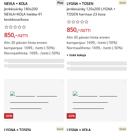
Plus
Gold
NEVLA + KOLA
LYGNA + TOSEN
Jenkkisänky 180x200
Jenkkisänky 120x200 LYGNA +
NEVLA+KOLA hiekka-91
TOSEN harmaa-23 kova
keskikova/kova




















850,-
/SETTI
850,-
/SETTI
Alin 30 päivän hinta ennen
Alin 30 päivän hinta ennen
kampanjaa: 1699,- /setti (-50%)
kampanjaa: 1699,- /setti (-50%)
Normaalihinta: 1699,- /setti (-50%)
Normaalihinta: 1699,- /setti (-50%)
+ lisää kokoja
-50%
-50%
Gold
Gold
LYGNA + TOSEN
LYGNA + VOLA