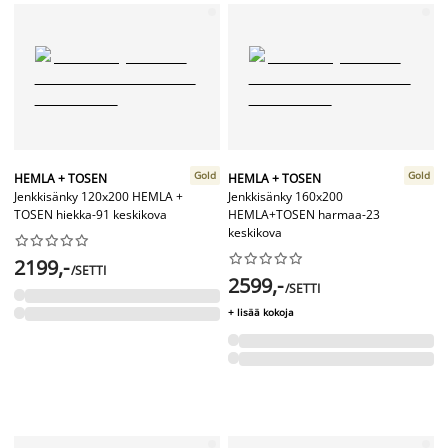
Gold
Gold
HEMLA + TOSEN
HEMLA + TOSEN
Jenkkisänky 120x200 HEMLA +
Jenkkisänky 160x200
TOSEN hiekka-91 keskikova
HEMLA+TOSEN harmaa-23
keskikova




















2199,-
/SETTI
2599,-
/SETTI
+ lisää kokoja