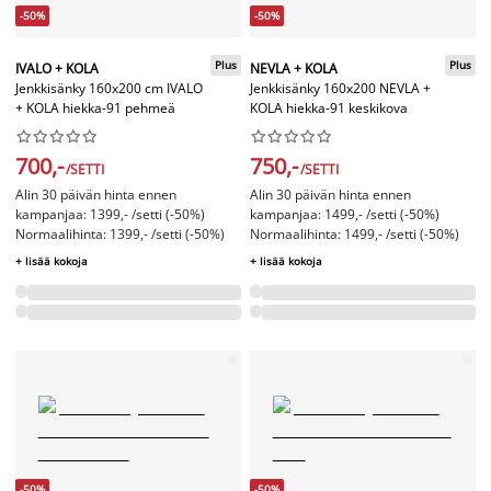
-50%
-50%
Plus
Plus
IVALO + KOLA
NEVLA + KOLA
Jenkkisänky 160x200 cm IVALO
Jenkkisänky 160x200 NEVLA +
+ KOLA hiekka-91 pehmeä
KOLA hiekka-91 keskikova




















700,-
750,-
/SETTI
/SETTI
Alin 30 päivän hinta ennen
Alin 30 päivän hinta ennen
kampanjaa: 1399,- /setti (-50%)
kampanjaa: 1499,- /setti (-50%)
Normaalihinta: 1399,- /setti (-50%)
Normaalihinta: 1499,- /setti (-50%)
+ lisää kokoja
+ lisää kokoja
-50%
-50%