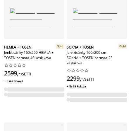
Gold
Gold
HEMLA + TOSEN
SOKNA + TOSEN
Jenkkisänky 160x200 HEMLA +
Jenkkisänky 160x200 cm
TOSEN harmaa-40 keskikova
SOKNA + TOSEN harmaa-23
keskikova




















2599,-
/SETTI
2299,-
/SETTI
+ lisää kokoja
+ lisää kokoja