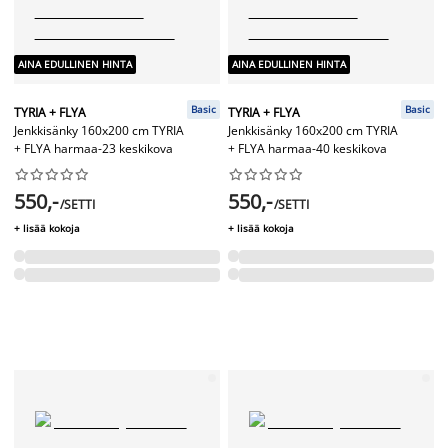
AINA EDULLINEN HINTA
AINA EDULLINEN HINTA
Basic
Basic
TYRIA + FLYA
TYRIA + FLYA
Jenkkisänky 160x200 cm TYRIA
Jenkkisänky 160x200 cm TYRIA
+ FLYA harmaa-23 keskikova
+ FLYA harmaa-40 keskikova




















550,-
550,-
/SETTI
/SETTI
+ lisää kokoja
+ lisää kokoja