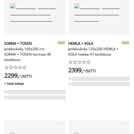
Gold
Gold
SOKNA + TOSEN
HEMLA + VOLA
Jenkkisänky 160x200 cm
Jenkkisänky 120x200 HEMLA +
SOKNA + TOSEN harmaa-40
VOLA hiekka-91 keskikova
keskikova




















2399,-
/SETTI
2299,-
/SETTI
+ lisää kokoja