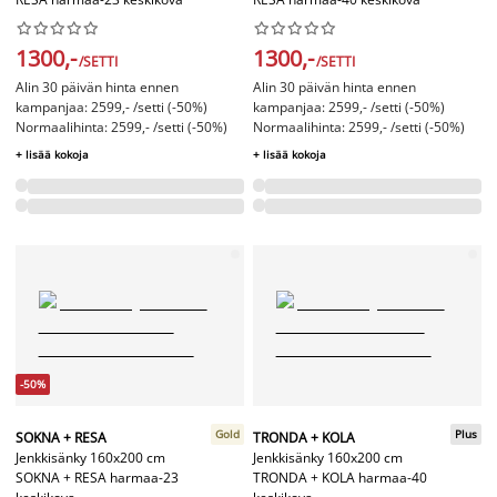




















1300,-
1300,-
/SETTI
/SETTI
Alin 30 päivän hinta ennen
Alin 30 päivän hinta ennen
kampanjaa: 2599,- /setti (-50%)
kampanjaa: 2599,- /setti (-50%)
Normaalihinta: 2599,- /setti (-50%)
Normaalihinta: 2599,- /setti (-50%)
+ lisää kokoja
+ lisää kokoja
-50%
Gold
Plus
SOKNA + RESA
TRONDA + KOLA
Jenkkisänky 160x200 cm
Jenkkisänky 160x200 cm
SOKNA + RESA harmaa-23
TRONDA + KOLA harmaa-40