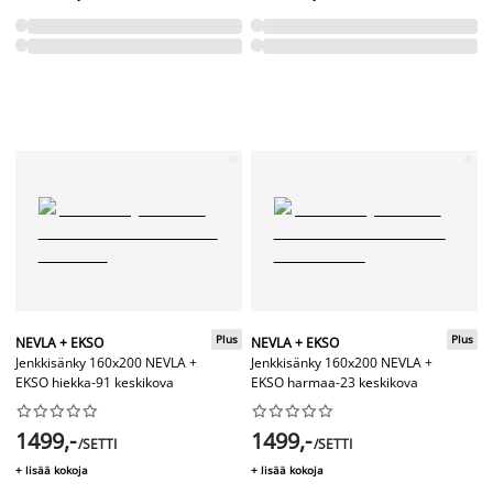
Plus
Plus
NEVLA + EKSO
NEVLA + EKSO
Jenkkisänky 160x200 NEVLA +
Jenkkisänky 160x200 NEVLA +
EKSO hiekka-91 keskikova
EKSO harmaa-23 keskikova




















1499,-
1499,-
/SETTI
/SETTI
+ lisää kokoja
+ lisää kokoja