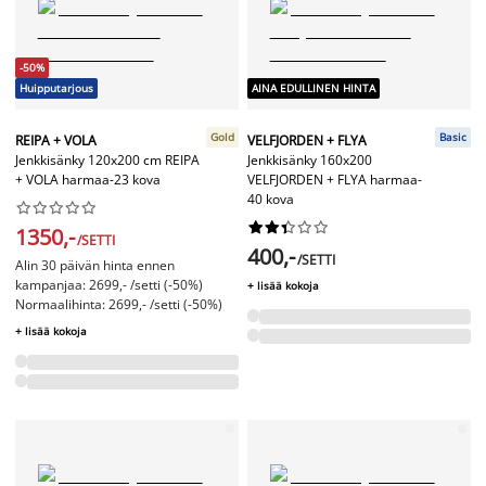
-50%
Huipputarjous
AINA EDULLINEN HINTA
Gold
Basic
REIPA + VOLA
VELFJORDEN + FLYA
Jenkkisänky 120x200 cm REIPA
Jenkkisänky 160x200
+ VOLA harmaa-23 kova
VELFJORDEN + FLYA harmaa-
40 kova




















1350,-
/SETTI
400,-
/SETTI
Alin 30 päivän hinta ennen
kampanjaa: 2699,- /setti (-50%)
+ lisää kokoja
Normaalihinta: 2699,- /setti (-50%)
+ lisää kokoja