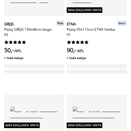
AINA EDULLINEN HINTA
Plus
Basic
GREJS
ETNA
Pääty GREJS 150x48cm beige-
Pääty 90x115cm ETNA hiekka-
93
91




















50,-
90,-
/KPL
/KPL
+ lisää kokoja
+ lisää kokoja
AINA EDULLINEN HINTA
AINA EDULLINEN HINTA