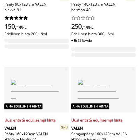
Pääty 90x123 cm VALEN
Pääty 140x123 cm VALEN
hiekka-91
harmaa-40




















150,-
250,-
/KPL
/KPL
Edellinen hinta
200,- /kpl
Edellinen hinta
300,- /kpl
+ lisää kokoja
AINA EDULLINEN HINTA
AINA EDULLINEN HINTA
Uusi entistä edullisempi hinta
Uusi entistä edullisempi hinta
Gold
VALEN
VALEN
Pääty 160x123cm VALEN
Sängynpääty 160x123cm VALEN
H100cm hiekka-91
H100cm harmaa-23