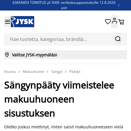
ILMAINEN TOIMITUS yli 500€ verkkokauppaostoksille 12.8.2026

asti
Parempiin uniin - Säästä jopa 60%





Sijauspatjoja - Säästä jopa 60%

Jenkkisänkyjä - Säästä jopa 60%



Valitse JYSK-myymäläsi

Etusivu
Makuuhuone
Sängyt
Päädyt



Sängynpääty viimeistelee
makuuhuoneen
sisustuksen
Oletko joskus miettinyt, miten saisit makuuhuoneeseen vielä