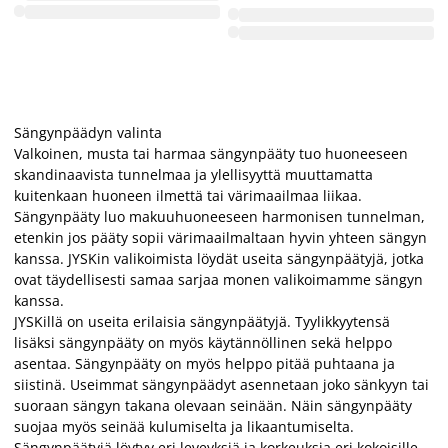
Sängynpäädyn valinta
Valkoinen, musta tai harmaa sängynpääty tuo huoneeseen
skandinaavista tunnelmaa ja ylellisyyttä muuttamatta
kuitenkaan huoneen ilmettä tai värimaailmaa liikaa.
Sängynpääty luo makuuhuoneeseen harmonisen tunnelman,
etenkin jos pääty sopii värimaailmaltaan hyvin yhteen sängyn
kanssa. JYSKin valikoimista löydät useita sängynpäätyjä, jotka
ovat täydellisesti samaa sarjaa monen valikoimamme sängyn
kanssa.
JYSKillä on useita erilaisia sängynpäätyjä. Tyylikkyytensä
lisäksi sängynpääty on myös käytännöllinen sekä helppo
asentaa. Sängynpääty on myös helppo pitää puhtaana ja
siistinä. Useimmat sängynpäädyt asennetaan joko sänkyyn tai
suoraan sängyn takana olevaan seinään. Näin sängynpääty
suojaa myös seinää kulumiselta ja likaantumiselta.
Sängynpäätyjä löytyy eri leveyksiä ja korkeuksia eri kokoisille