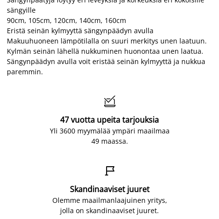
sängyille
90cm, 105cm, 120cm, 140cm, 160cm
Eristä seinän kylmyyttä sängynpäädyn avulla
Makuuhuoneen lämpötilalla on suuri merkitys unen laatuun.
Kylmän seinän lähellä nukkuminen huonontaa unen laatua.
Sängynpäädyn avulla voit eristää seinän kylmyyttä ja nukkua
paremmin.

47 vuotta upeita tarjouksia
Yli 3600 myymälää ympäri maailmaa
49 maassa.

Skandinaaviset juuret
Olemme maailmanlaajuinen yritys,
jolla on skandinaaviset juuret.