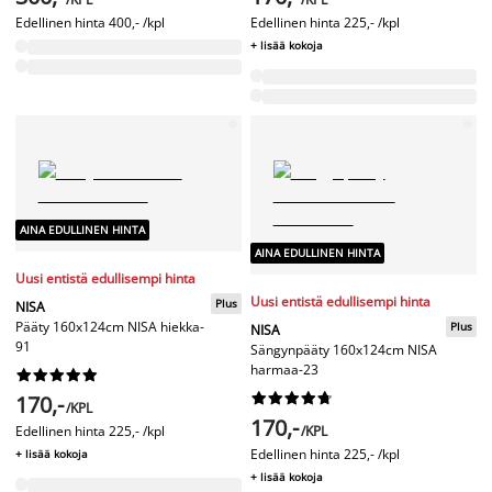
Edellinen hinta
400,- /kpl
Edellinen hinta
225,- /kpl
+ lisää kokoja
AINA EDULLINEN HINTA
AINA EDULLINEN HINTA
Uusi entistä edullisempi hinta
Uusi entistä edullisempi hinta
Plus
NISA
Pääty 160x124cm NISA hiekka-
Plus
NISA
91
Sängynpääty 160x124cm NISA
harmaa-23




















170,-
/KPL
170,-
Edellinen hinta
225,- /kpl
/KPL
Edellinen hinta
225,- /kpl
+ lisää kokoja
+ lisää kokoja