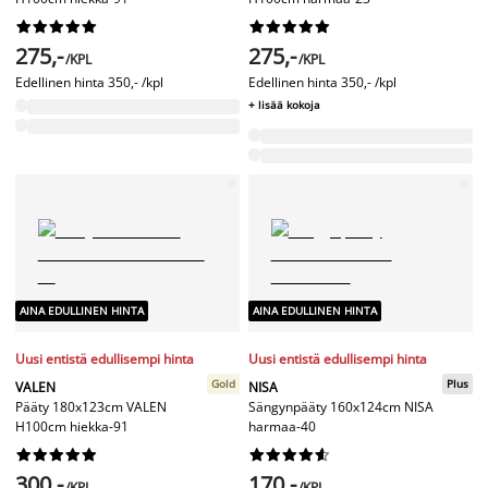




















275,-
275,-
/KPL
/KPL
Edellinen hinta
350,- /kpl
Edellinen hinta
350,- /kpl
+ lisää kokoja
AINA EDULLINEN HINTA
AINA EDULLINEN HINTA
Uusi entistä edullisempi hinta
Uusi entistä edullisempi hinta
Gold
Plus
VALEN
NISA
Pääty 180x123cm VALEN
Sängynpääty 160x124cm NISA
H100cm hiekka-91
harmaa-40




















300,-
170,-
/KPL
/KPL