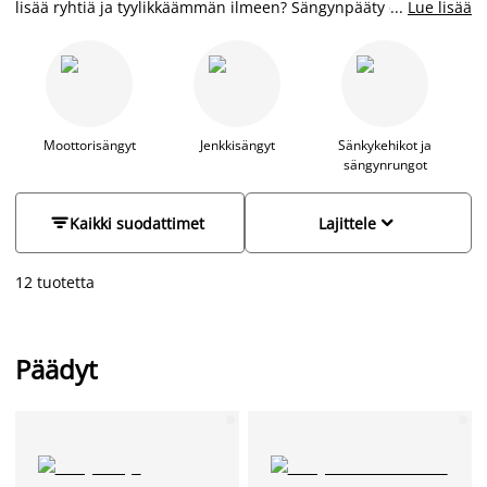
lisää ryhtiä ja tyylikkäämmän ilmeen? Sängynpääty on loistava
...
Lue lisää
ratkaisu tähän. Päädyn avulla luot hieman ylellisyyttä,
mukavuutta ja tyylikkyyttä makuuhuoneeseesi. Persoonallisen
sängynpäädyn avulla loihdit uuden, tyylikkään ulkoasun ja
ilmeen. Sängynpäätyyn on myös mukava nojata, joten se
toimii myös selkänojana vaikkapa kirjaa lukiessa ja aamupalaa
syödessä. Sängystä tulee helposti suosikkipaikkasi
Moottorisängyt
Jenkkisängyt
Sänkykehikot ja
sängynrungot
lukemiseen, leffojen katseluun ja lepäilyyn. Päädyllä loihdit
sänkyysi myös hieman sohvamaisuutta, mikä voi olla
käytännöllinen ratkaisu vaikkapa pienemmässä yksiössä, jossa


Kaikki suodattimet
Lajittele
esimerkiksi haluat sänkysi toimivan päiväsaikaan myös sohvan
roolissa.
12 tuotetta
Tiesitkö, että sängynpääty eristää myös seinän kylmyyttä?
Päädyt