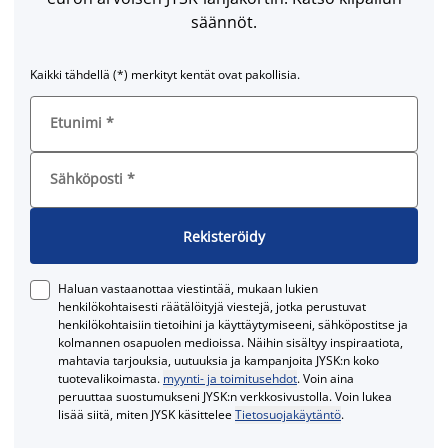
säännöt.
Kaikki tähdellä (*) merkityt kentät ovat pakollisia.
Etunimi
*
Sähköposti
*
Rekisteröidy
Haluan vastaanottaa viestintää, mukaan lukien
henkilökohtaisesti räätälöityjä viestejä, jotka perustuvat
henkilökohtaisiin tietoihini ja käyttäytymiseeni, sähköpostitse ja
kolmannen osapuolen medioissa. Näihin sisältyy inspiraatiota,
mahtavia tarjouksia, uutuuksia ja kampanjoita JYSK:n koko
tuotevalikoimasta.
myynti- ja toimitusehdot
. Voin aina
peruuttaa suostumukseni JYSK:n verkkosivustolla. Voin lukea
lisää siitä, miten JYSK käsittelee
Tietosuojakäytäntö
.