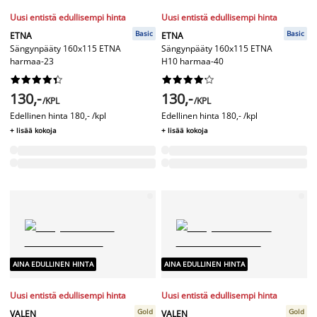
Uusi entistä edullisempi hinta
Uusi entistä edullisempi hinta
Basic
Basic
ETNA
ETNA
Sängynpääty 160x115 ETNA
Sängynpääty 160x115 ETNA
harmaa-23
H10 harmaa-40




















130,-
130,-
/KPL
/KPL
Edellinen hinta
180,- /kpl
Edellinen hinta
180,- /kpl
+ lisää kokoja
+ lisää kokoja
AINA EDULLINEN HINTA
AINA EDULLINEN HINTA
Uusi entistä edullisempi hinta
Uusi entistä edullisempi hinta
Gold
Gold
VALEN
VALEN