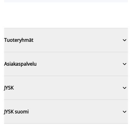

Tuoteryhmät

Asiakaspalvelu

JYSK

JYSK suomi