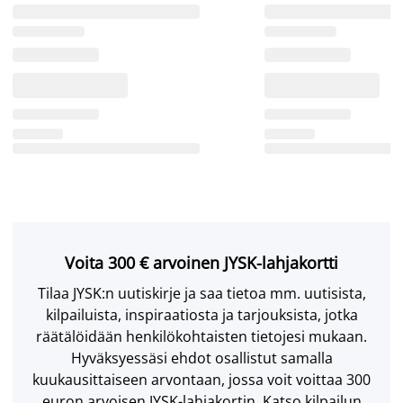
Voita 300 € arvoinen JYSK-lahjakortti
Tilaa JYSK:n uutiskirje ja saa tietoa mm. uutisista,
kilpailuista, inspiraatiosta ja tarjouksista, jotka
räätälöidään henkilökohtaisten tietojesi mukaan.
Hyväksyessäsi ehdot osallistut samalla
kuukausittaiseen arvontaan, jossa voit voittaa 300
euron arvoisen JYSK-lahjakortin. Katso kilpailun