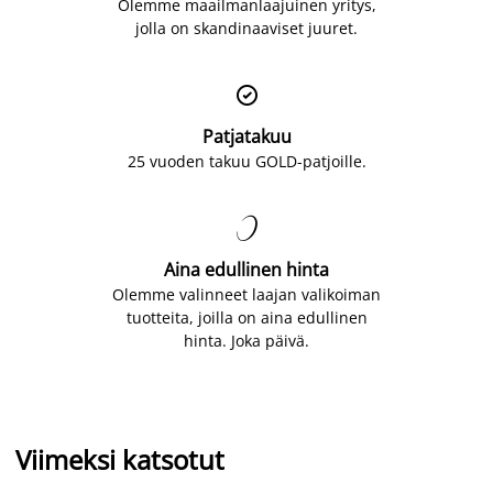
Olemme maailmanlaajuinen yritys,
jolla on skandinaaviset juuret.

Patjatakuu
25 vuoden takuu GOLD-patjoille.

Aina edullinen hinta
Olemme valinneet laajan valikoiman
tuotteita, joilla on aina edullinen
hinta. Joka päivä.
Viimeksi katsotut