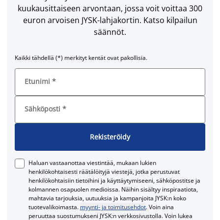
kuukausittaiseen arvontaan, jossa voit voittaa 300
euron arvoisen JYSK-lahjakortin. Katso kilpailun
säännöt.
Kaikki tähdellä (*) merkityt kentät ovat pakollisia.
Etunimi
*
Sähköposti
*
Rekisteröidy
Haluan vastaanottaa viestintää, mukaan lukien
henkilökohtaisesti räätälöityjä viestejä, jotka perustuvat
henkilökohtaisiin tietoihini ja käyttäytymiseeni, sähköpostitse ja
kolmannen osapuolen medioissa. Näihin sisältyy inspiraatiota,
mahtavia tarjouksia, uutuuksia ja kampanjoita JYSK:n koko
tuotevalikoimasta.
myynti- ja toimitusehdot
. Voin aina
peruuttaa suostumukseni JYSK:n verkkosivustolla. Voin lukea