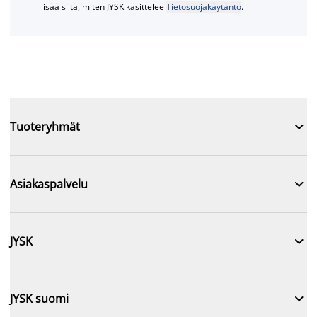
lisää siitä, miten JYSK käsittelee
Tietosuojakäytäntö
.

Tuoteryhmät

Asiakaspalvelu

JYSK

JYSK suomi