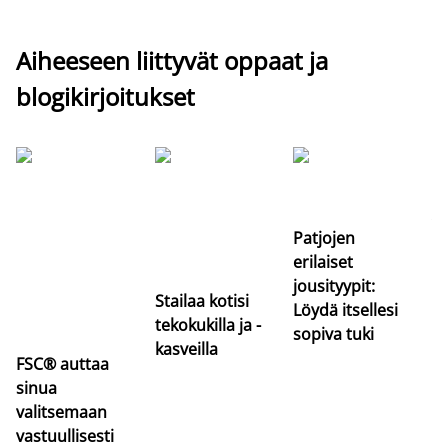
Aiheeseen liittyvät oppaat ja
blogikirjoitukset
Si
uu
va
Patjojen
erilaiset
jousityypit:
Stailaa kotisi
Löydä itsellesi
tekokukilla ja -
sopiva tuki
kasveilla
FSC® auttaa
sinua
valitsemaan
vastuullisesti