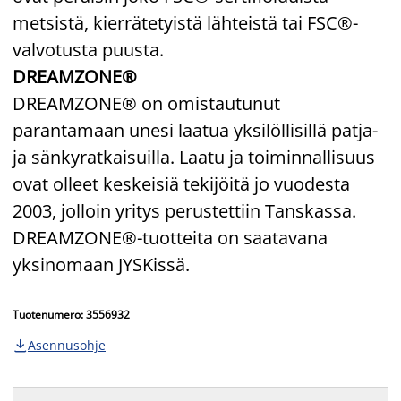
metsistä, kierrätetyistä lähteistä tai FSC®-
valvotusta puusta.
DREAMZONE®
DREAMZONE® on omistautunut
parantamaan unesi laatua yksilöllisillä patja-
ja sänkyratkaisuilla. Laatu ja toiminnallisuus
ovat olleet keskeisiä tekijöitä jo vuodesta
2003, jolloin yritys perustettiin Tanskassa.
DREAMZONE®-tuotteita on saatavana
yksinomaan JYSKissä.
Tuotenumero: 3556932
Asennusohje
