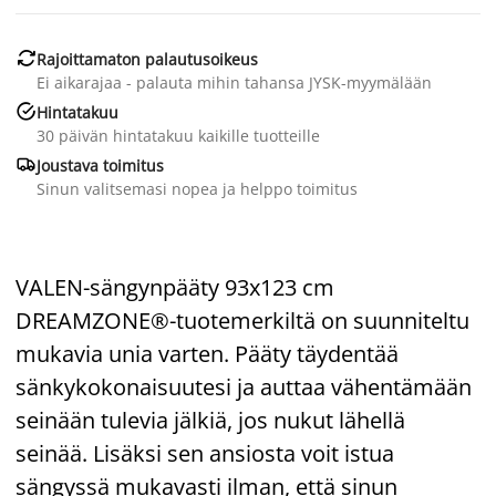

Rajoittamaton palautusoikeus
Ei aikarajaa - palauta mihin tahansa JYSK-myymälään

Hintatakuu
30 päivän hintatakuu kaikille tuotteille

Joustava toimitus
Sinun valitsemasi nopea ja helppo toimitus
VALEN-sängynpääty 93x123 cm
DREAMZONE®-tuotemerkiltä on suunniteltu
mukavia unia varten. Pääty täydentää
sänkykokonaisuutesi ja auttaa vähentämään
seinään tulevia jälkiä, jos nukut lähellä
seinää. Lisäksi sen ansiosta voit istua
sängyssä mukavasti ilman, että sinun