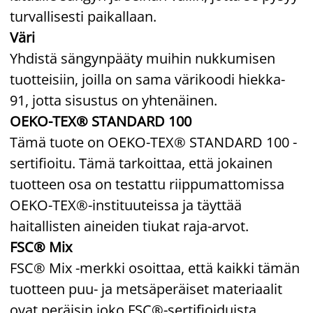
turvallisesti paikallaan.
Väri
Yhdistä sängynpääty muihin nukkumisen
tuotteisiin, joilla on sama värikoodi hiekka-
91, jotta sisustus on yhtenäinen.
OEKO-TEX® STANDARD 100
Tämä tuote on OEKO-TEX® STANDARD 100 -
sertifioitu. Tämä tarkoittaa, että jokainen
tuotteen osa on testattu riippumattomissa
OEKO-TEX®-instituuteissa ja täyttää
haitallisten aineiden tiukat raja-arvot.
FSC® Mix
FSC® Mix -merkki osoittaa, että kaikki tämän
tuotteen puu- ja metsäperäiset materiaalit
ovat peräisin joko FSC®-sertifioiduista