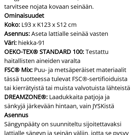
tarvitsee nojata kovaan seinään.
Ominaisuudet
Koko:
L93 x K123 x S12 cm
Asennus:
Aseta lattialle seinää vasten
Väri:
hiekka-91
OEKO-TEX® STANDARD 100:
Testattu
haitallisten aineiden varalta
FSC® Mix:
Puu- ja metsäperäiset materiaalit
tässä tuotteessa tulevat FSC®-sertifioiduista
tai kierrätyistä tai muista valvotuista lähteistä
DREAMZONE®:
Laadukkaita patjoja ja
sänkyjä järkevään hintaan, vain JYSKistä
Asennus
Sängynpääty on suunniteltu sijoitettavaksi
lattialle sängyn ja seinän väliin, jotta se pysyy