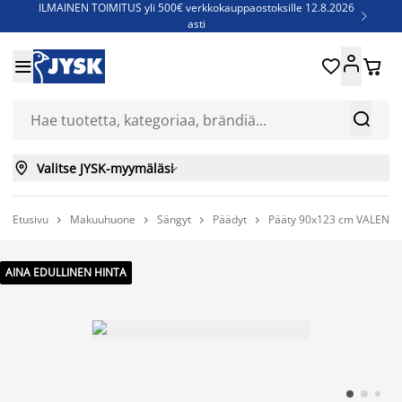
ILMAINEN TOIMITUS yli 500€ verkkokauppaostoksille 12.8.2026

asti
Parempiin uniin - Säästä jopa 60%





Sijauspatjoja - Säästä jopa 60%

Jenkkisänkyjä - Säästä jopa 60%



Valitse JYSK-myymäläsi

Etusivu
Makuuhuone
Sängyt
Päädyt
Pääty 90x123 cm VALEN hi




AINA EDULLINEN HINTA