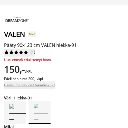
VALEN
Gold
Pääty 90x123 cm VALEN hiekka-91
(
1
)










Uusi entistä edullisempi hinta
150,-
/KPL
Edellinen hinta
200,- /kpl
Lisäksi mahdolliset toimituskulut
Väri
: Hiekka-91
Mitat