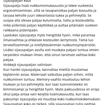
Sijauspatjan edut
Sijauspatja lisää nukkumismukavuutta ja tekee vuoteesta
ergonomisemman, sillä se tasapainottaa patjan kovuutta ja
tarjoaa keholle juuri oikeanlaista tukea ja pehmeyttä. Se
suojaa alla olevaa patjaa kulumiselta, lialta ja kosteudelta,
mikä pidentää patjan käyttöikää ja auttaa pitämään vuoteen
raikkaana pidempään.
Laadukas sijauspatja myös hengittää hyvin, mikä parantaa
ilmanvaihtoa ja ehkäisee kosteuden kertymistä. Tämä luo
terveellisemmän ja miellyttävämmän nukkumisympäristön.
Lisäksi sijauspatjan avulla voit muokata patjasi tuntua omien
tarpeidesi mukaan ilman, että sinun tarvitsee vaihtaa koko
patjaa.
Vinkkejä sijauspatjan valintaan
Kun hankit sijauspatjaa, kannattaa miettiä muutamaa
käytännön asiaa. Materiaali vaikuttaa paljon siihen, miltä
nukkuminen tuntuu. Memory-vaahto muotoutuu kehon
mukaan ja tuo pehmeyttä, kun taas luonnonlateksi on
kimmoisampi ja hengittää hyvin. Myös paksuudessa on eroja:
ohut patja antaa vain kevyttä lisämukavuutta, kun taas
paksumpi sijauspatja voi muuttaa koko nukkumiskokemuksen.
Sijauspatjan koko on tärkeä, sillä sijauspatjan tulisi peittää