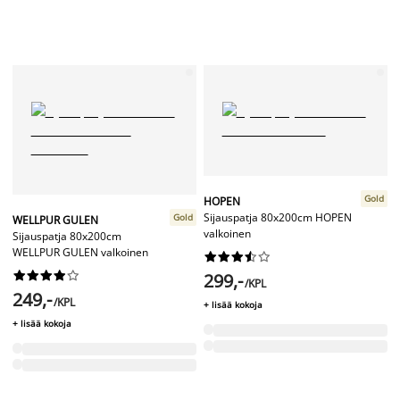
Gold
HOPEN
Sijauspatja 80x200cm HOPEN
Gold
WELLPUR GULEN
valkoinen
Sijauspatja 80x200cm
WELLPUR GULEN valkoinen




















299,-
/KPL
249,-
/KPL
+ lisää kokoja
+ lisää kokoja