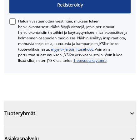
Rekisteröidy
Haluan vastaanottaa viestintää, mukaan lukien
henkilökohtaisesti räätälöityjä viestejä, jotka perustuvat
henkilökohtaisiin tietoihini ja käyttäytymiseeni, sähköpostitse ja
kolmannen osapuolen medioissa. Näihin sisältyy inspiraatiota,
mahtavia tarjouksia, uutuuksia ja kampanjoita JYSK:n koko
tuotevalikoimasta.
myynti- ja toimitusehdot
. Voin aina
peruuttaa suostumukseni JYSK:n verkkosivustolla. Voin lukea
lisää siitä, miten JYSK käsittelee
Tietosuojakäytäntö
.

Tuoteryhmät

Asiakaspalvelu