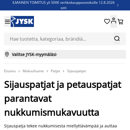
ILMAINEN TOIMITUS yli 500€ verkkokauppaostoksille 12.8.2026

asti
Parempiin uniin - Säästä jopa 60%





Sijauspatjoja - Säästä jopa 60%

Jenkkisänkyjä - Säästä jopa 60%



Valitse JYSK-myymäläsi

Etusivu
Makuuhuone
Patjat
Sijauspatjat



Sijauspatjat ja petauspatjat
parantavat
nukkumismukavuutta
Sijauspatja tekee nukkumisesta miellyttävämpää ja auttaa