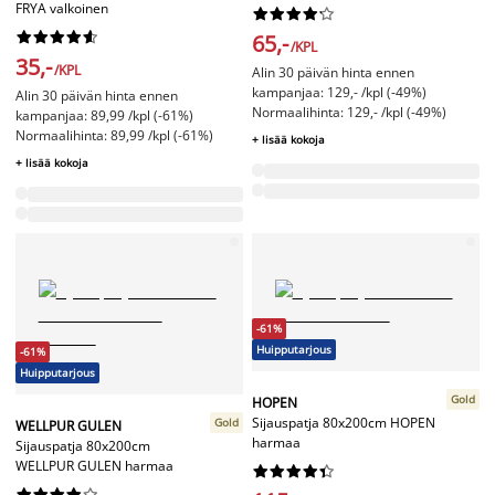
FRYA valkoinen




















65,-
/KPL
35,-
/KPL
Alin 30 päivän hinta ennen
kampanjaa: 129,- /kpl (-49%)
Alin 30 päivän hinta ennen
Normaalihinta: 129,- /kpl (-49%)
kampanjaa: 89,99 /kpl (-61%)
Normaalihinta: 89,99 /kpl (-61%)
+ lisää kokoja
+ lisää kokoja
-61%
Huipputarjous
-61%
Huipputarjous
Gold
HOPEN
Sijauspatja 80x200cm HOPEN
Gold
WELLPUR GULEN
harmaa
Sijauspatja 80x200cm
WELLPUR GULEN harmaa



















