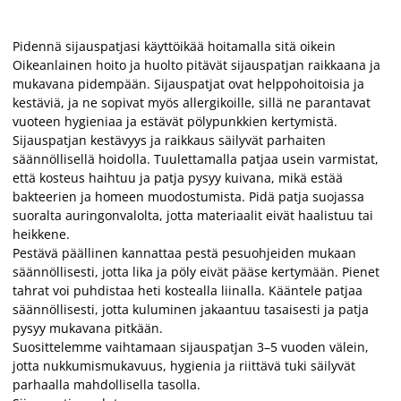
Pidennä sijauspatjasi käyttöikää hoitamalla sitä oikein
Oikeanlainen hoito ja huolto pitävät sijauspatjan raikkaana ja
mukavana pidempään. Sijauspatjat ovat helppohoitoisia ja
kestäviä, ja ne sopivat myös allergikoille, sillä ne parantavat
vuoteen hygieniaa ja estävät pölypunkkien kertymistä.
Sijauspatjan kestävyys ja raikkaus säilyvät parhaiten
säännöllisellä hoidolla. Tuulettamalla patjaa usein varmistat,
että kosteus haihtuu ja patja pysyy kuivana, mikä estää
bakteerien ja homeen muodostumista. Pidä patja suojassa
suoralta auringonvalolta, jotta materiaalit eivät haalistuu tai
heikkene.
Pestävä päällinen kannattaa pestä pesuohjeiden mukaan
säännöllisesti, jotta lika ja pöly eivät pääse kertymään. Pienet
tahrat voi puhdistaa heti kostealla liinalla. Kääntele patjaa
säännöllisesti, jotta kuluminen jakaantuu tasaisesti ja patja
pysyy mukavana pitkään.
Suosittelemme vaihtamaan sijauspatjan 3–5 vuoden välein,
jotta nukkumismukavuus, hygienia ja riittävä tuki säilyvät
parhaalla mahdollisella tasolla.