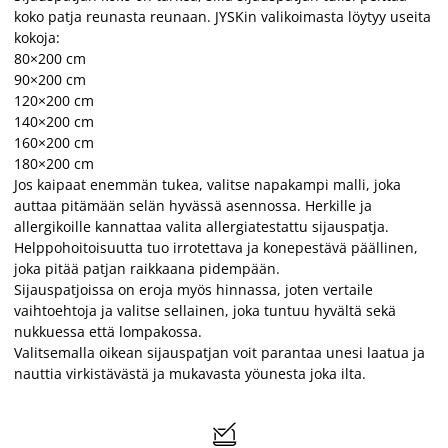
koko patja reunasta reunaan. JYSKin valikoimasta löytyy useita
kokoja:
80×200 cm
90×200 cm
120×200 cm
140×200 cm
160×200 cm
180×200 cm
Jos kaipaat enemmän tukea, valitse napakampi malli, joka
auttaa pitämään selän hyvässä asennossa. Herkille ja
allergikoille kannattaa valita allergiatestattu sijauspatja.
Helppohoitoisuutta tuo irrotettava ja konepestävä päällinen,
joka pitää patjan raikkaana pidempään.
Sijauspatjoissa on eroja myös hinnassa, joten vertaile
vaihtoehtoja ja valitse sellainen, joka tuntuu hyvältä sekä
nukkuessa että lompakossa.
Valitsemalla oikean sijauspatjan voit parantaa unesi laatua ja
nauttia virkistävästä ja mukavasta yöunesta joka ilta.
