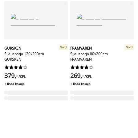
Gold
Gold
GURSKEN
FRAMVAREN
Sijauspatja 120x200cm
Sijauspatja 80x200cm
GURSKEN
FRAMVAREN




















379,-
269,-
/KPL
/KPL
+ lisää kokoja
+ lisää kokoja