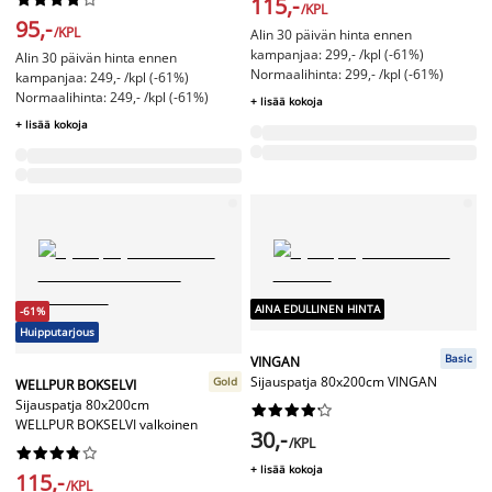
115,-
/KPL
95,-
/KPL
Alin 30 päivän hinta ennen
kampanjaa: 299,- /kpl (-61%)
Alin 30 päivän hinta ennen
Normaalihinta: 299,- /kpl (-61%)
kampanjaa: 249,- /kpl (-61%)
Normaalihinta: 249,- /kpl (-61%)
+ lisää kokoja
+ lisää kokoja
AINA EDULLINEN HINTA
-61%
Huipputarjous
Basic
VINGAN
Sijauspatja 80x200cm VINGAN
Gold
WELLPUR BOKSELVI
Sijauspatja 80x200cm










WELLPUR BOKSELVI valkoinen
30,-
/KPL










+ lisää kokoja
115,-
/KPL