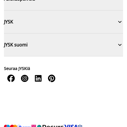

JYSK

JYSK suomi
Seuraa JYSKiä



