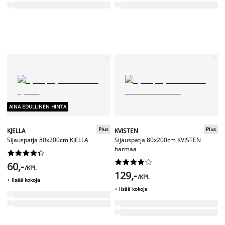
AINA EDULLINEN HINTA
Plus
Plus
KJELLA
KVISTEN
Sijauspatja 80x200cm KJELLA
Sijauspatja 80x200cm KVISTEN
harmaa




















60,-
/KPL
129,-
/KPL
+ lisää kokoja
+ lisää kokoja