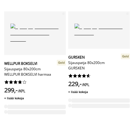
Gold
GURSKEN
Sijauspatja 80x200cm
Gold
WELLPUR BOKSELVI
GURSKEN
Sijauspatja 80x200cm
WELLPUR BOKSELVI harmaa




















229,-
/KPL
299,-
/KPL
+ lisää kokoja
+ lisää kokoja