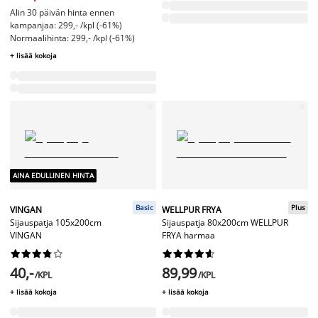
Alin 30 päivän hinta ennen
kampanjaa: 299,- /kpl (-61%)
Normaalihinta: 299,- /kpl (-61%)
+ lisää kokoja
AINA EDULLINEN HINTA
Basic
Plus
VINGAN
WELLPUR FRYA
Sijauspatja 105x200cm
Sijauspatja 80x200cm WELLPUR
VINGAN
FRYA harmaa




















40,-
89,99
/KPL
/KPL
+ lisää kokoja
+ lisää kokoja