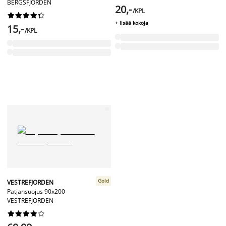
BERGSFJORDEN
20,-
/KPL










+ lisää kokoja
15,-
/KPL
Gold
VESTREFJORDEN
Patjansuojus 90x200
VESTREFJORDEN









