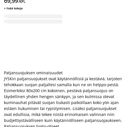
69,99
/KPL
+ lisää kokoja
Patjansuojuksen ominaisuudet
JYSKin patjansuojukset ovat käytännöllisiä ja kestäviä, tarjoten
tehokkaan suojan patjallesi samalla kun ne on helppo pestä.
Esimerkiksi 80x200 cm kokoinen, pestävä patjansuojus on
täydellinen yhden hengen sänkyyn, ja sen kulmissa olevat
kuminauhat pitävät suojan tiukasti paikoillaan koko yön ajan
estäen liukumisen tai rypistymisen. Lisäksi patjansuojukset
ovat edullisia, mikä tekee niistä erinomaisen valinnan niin
budjettiystävälliseen kuin käytännölliseen patjansuojaukseen.
Patjansuojuksen hoito-ohjeet