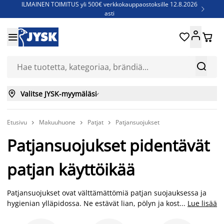
ILMAINEN TOIMITUS yli 500€ verkkokauppaostoksille 12.8.2026

asti
Parempiin uniin - Säästä jopa 60%





Sijauspatjoja - Säästä jopa 60%

Jenkkisänkyjä - Säästä jopa 60%



Valitse JYSK-myymäläsi

Etusivu
Makuuhuone
Patjat
Patjansuojukset



Patjansuojukset pidentävät
patjan käyttöikää
Patjansuojukset ovat välttämättömiä patjan suojauksessa ja
hygienian ylläpidossa. Ne estävät lian, pölyn ja kosteuden
...
Lue lisää
imeytymisen patjaan, mikä pidentää sen käyttöikää ja pitää