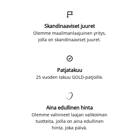

Skandinaaviset juuret
Olemme maailmanlaajuinen yritys,
jolla on skandinaaviset juuret.

Patjatakuu
25 vuoden takuu GOLD-patjoille.

Aina edullinen hinta
Olemme valinneet laajan valikoiman
tuotteita, joilla on aina edullinen
hinta. Joka päivä.