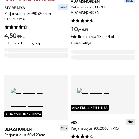
Basic
ADAMSFJORDEN
Patjansuojus 90x200
Basic
STORE MYA
ADAMSFJORDEN
Patjansuojus 80/90x200cm
STORE MYA




















10,-
/KPL
4,50
/KPL
Edellinen hinta
13,50 /kpl
Edellinen hinta
6,- /kpl
+ lisää kokoja
AINA EDULLINEN HINTA
AINA EDULLINEN HINTA
Plus
VIO
Patjansuojus 90x200cm VIO
Plus
BERGSFJORDEN
Patjansuojus 60x120cm









