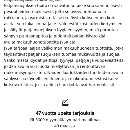
Patjansuojuksen hoito on vaivatonta: pese suo säännöllisesti
pesuohjeiden mukaisesti, jotta se pysyy puhtaana ja
raikkaana, ja varmista, että se on täysin kuiva ennen kuin
asetat sen takaisin patjalle. Näin estät kosteuden kertymisen
ja säilytät patjansuojuksen hygieenisyyden, mikä parantaa
sängyn puhtaanapitoa ja pidentää patjan käyttöikää.
Muita makuuhuonetuotteita JYSKistä
JYSK tarjoaa laajan valikoiman makuuhuoneen tuotteita, jotka
täydentävät patjansuojuksen tuomaa mukavuutta ja suojaa.
Valikoimasta löydät peittoja, tyynyjä, patjoja ja vuodevaatteita,
joiden avulla voit luoda miellyttävän ja rentouttavan
nukkumisympäristön. Näiden laadukkaiden tuotteiden avulla
sänkysi saa täydellisen ilmeen, ja makuuhuoneestasi tulee
kutsuva keidas, jossa arki ja lepo kohtaavat harmonisesti.

47 vuotta upeita tarjouksia
Yli 3600 myymälää ympäri maailmaa
49 maassa.