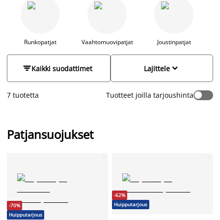
sängyn raikkaana. Erityisen hyödyllisiä ne ovat lapsiperheille,
lemmikkikodeille sekä kaikille, jotka arvostavat puhdasta ja
hyvin hoidettua makuuhuonetta. Patjansuojus vähentää
tahrojen riskiä ja tekee sängyn huoltamisesta
vaivattomampaa, tarjoten paremman nukkumisympäristön
Runkopatjat
Vaahtomuovipatjat
Joustinpatjat
jokaiselle.


Kaikki suodattimet
Lajittele
7 tuotetta
Tuotteet joilla tarjoushinta
Patjansuojukset
-62%
Huipputarjous
-70%
Huipputarjous