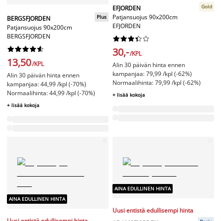
Gold
EFJORDEN
Patjansuojus 90x200cm
Plus
BERGSFJORDEN
EFJORDEN
Patjansuojus 90x200cm
BERGSFJORDEN




















30,-
/KPL
13,50
/KPL
Alin 30 päivän hinta ennen
kampanjaa: 79,99 /kpl (-62%)
Alin 30 päivän hinta ennen
Normaalihinta: 79,99 /kpl (-62%)
kampanjaa: 44,99 /kpl (-70%)
Normaalihinta: 44,99 /kpl (-70%)
+ lisää kokoja
+ lisää kokoja
AINA EDULLINEN HINTA
AINA EDULLINEN HINTA
Uusi entistä edullisempi hinta
Uusi entistä edullisempi hinta