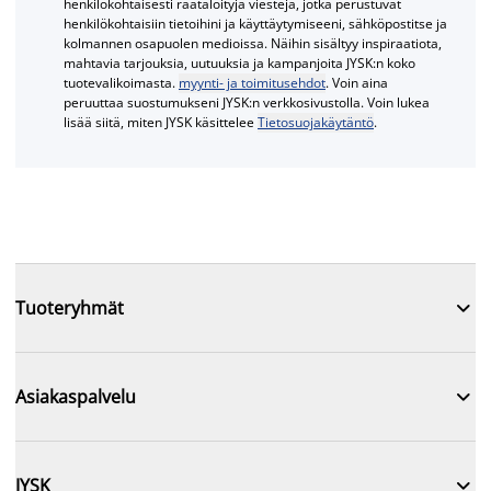
henkilökohtaisesti räätälöityjä viestejä, jotka perustuvat
henkilökohtaisiin tietoihini ja käyttäytymiseeni, sähköpostitse ja
kolmannen osapuolen medioissa. Näihin sisältyy inspiraatiota,
mahtavia tarjouksia, uutuuksia ja kampanjoita JYSK:n koko
tuotevalikoimasta.
myynti- ja toimitusehdot
. Voin aina
peruuttaa suostumukseni JYSK:n verkkosivustolla. Voin lukea
lisää siitä, miten JYSK käsittelee
Tietosuojakäytäntö
.

Tuoteryhmät

Asiakaspalvelu

JYSK