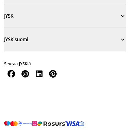

JYSK

JYSK suomi
Seuraa JYSKiä



