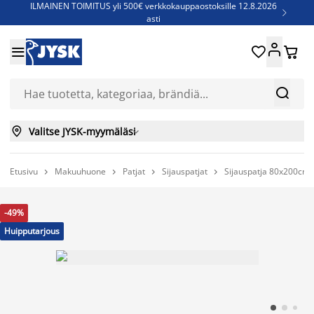
ILMAINEN TOIMITUS yli 500€ verkkokauppaostoksille 12.8.2026

asti
Parempiin uniin - Säästä jopa 60%





Sijauspatjoja - Säästä jopa 60%

Jenkkisänkyjä - Säästä jopa 60%



Valitse JYSK-myymäläsi

Etusivu
Makuuhuone
Patjat
Sijauspatjat
Sijauspatja 80x200cm 




-49%
Huipputarjous