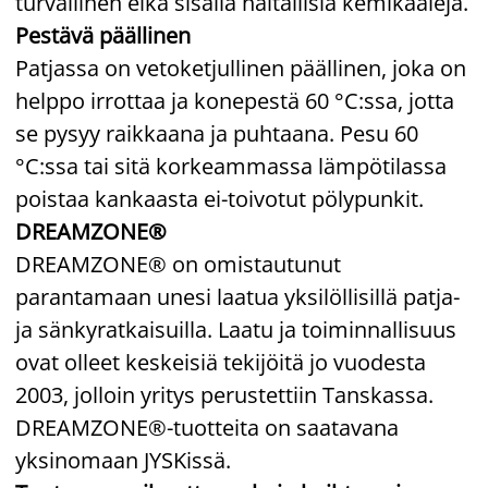
turvallinen eikä sisällä haitallisia kemikaaleja.
Pestävä päällinen
Patjassa on vetoketjullinen päällinen, joka on
helppo irrottaa ja konepestä 60 °C:ssa, jotta
se pysyy raikkaana ja puhtaana. Pesu 60
°C:ssa tai sitä korkeammassa lämpötilassa
poistaa kankaasta ei-toivotut pölypunkit.
DREAMZONE®
DREAMZONE® on omistautunut
parantamaan unesi laatua yksilöllisillä patja-
ja sänkyratkaisuilla. Laatu ja toiminnallisuus
ovat olleet keskeisiä tekijöitä jo vuodesta
2003, jolloin yritys perustettiin Tanskassa.
DREAMZONE®-tuotteita on saatavana
yksinomaan JYSKissä.