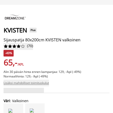
KVISTEN
Plus
Sijauspatja 80x200cm KVISTEN valkoinen
(
70
)










-49%
65,-
/KPL
Alin 30 päivän hinta ennen kampanjaa: 129,- /kpl (-49%)
Normaalihinta: 129,- /kpl (-49%)
Lisäksi mahdolliset toimituskulut
Väri
: Valkoinen