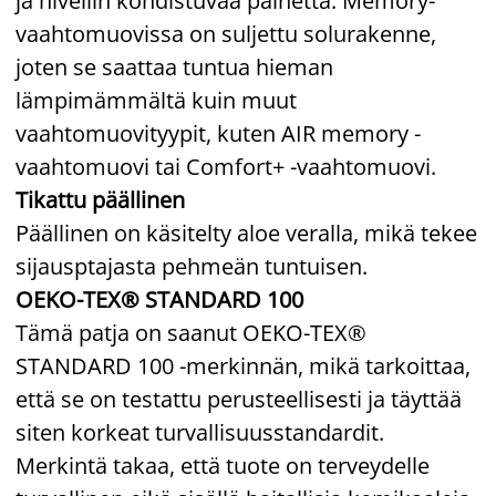
ja niveliin kohdistuvaa painetta. Memory-
vaahtomuovissa on suljettu solurakenne,
joten se saattaa tuntua hieman
lämpimämmältä kuin muut
vaahtomuovityypit, kuten AIR memory -
vaahtomuovi tai Comfort+ -vaahtomuovi.
Tikattu päällinen
Päällinen on käsitelty aloe veralla, mikä tekee
sijausptajasta pehmeän tuntuisen.
OEKO-TEX® STANDARD 100
Tämä patja on saanut OEKO-TEX®
STANDARD 100 -merkinnän, mikä tarkoittaa,
että se on testattu perusteellisesti ja täyttää
siten korkeat turvallisuusstandardit.
Merkintä takaa, että tuote on terveydelle