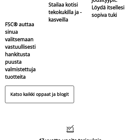
Stailaa kotisi
Löydä itsellesi
tekokukilla ja -
sopiva tuki
kasveilla
FSC® auttaa
sinua
valitsemaan
vastuullisesti
hankitusta
puusta
valmistettuja
tuotteita
Katso kaikki oppaat ja blogit
