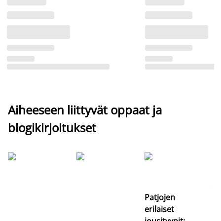
Aiheeseen liittyvät oppaat ja
blogikirjoitukset
Si
uu
va
Patjojen
erilaiset
jousityypit: