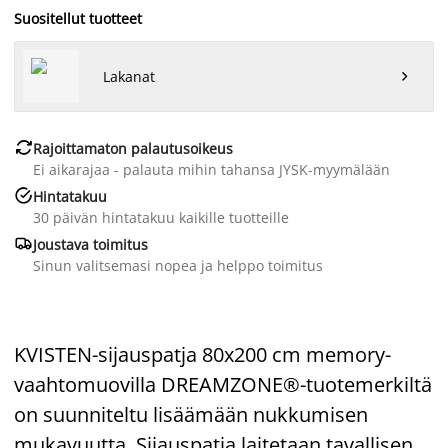
Suositellut tuotteet
Lakanat


Rajoittamaton palautusoikeus
Ei aikarajaa - palauta mihin tahansa JYSK-myymälään

Hintatakuu
30 päivän hintatakuu kaikille tuotteille

Joustava toimitus
Sinun valitsemasi nopea ja helppo toimitus
KVISTEN-sijauspatja 80x200 cm memory-
vaahtomuovilla DREAMZONE®-tuotemerkiltä
on suunniteltu lisäämään nukkumisen
mukavuutta. Sijauspatja laitetaan tavallisen