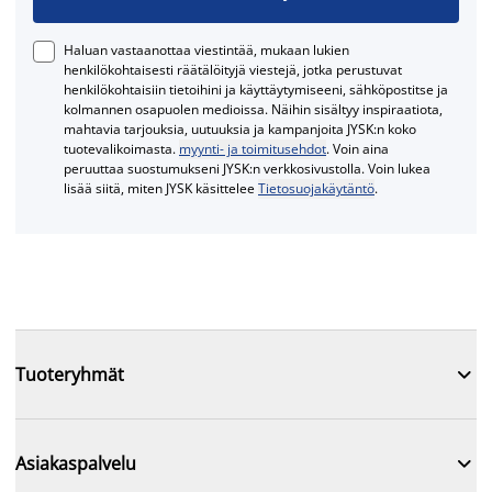
Haluan vastaanottaa viestintää, mukaan lukien
henkilökohtaisesti räätälöityjä viestejä, jotka perustuvat
henkilökohtaisiin tietoihini ja käyttäytymiseeni, sähköpostitse ja
kolmannen osapuolen medioissa. Näihin sisältyy inspiraatiota,
mahtavia tarjouksia, uutuuksia ja kampanjoita JYSK:n koko
tuotevalikoimasta.
myynti- ja toimitusehdot
. Voin aina
peruuttaa suostumukseni JYSK:n verkkosivustolla. Voin lukea
lisää siitä, miten JYSK käsittelee
Tietosuojakäytäntö
.

Tuoteryhmät

Asiakaspalvelu