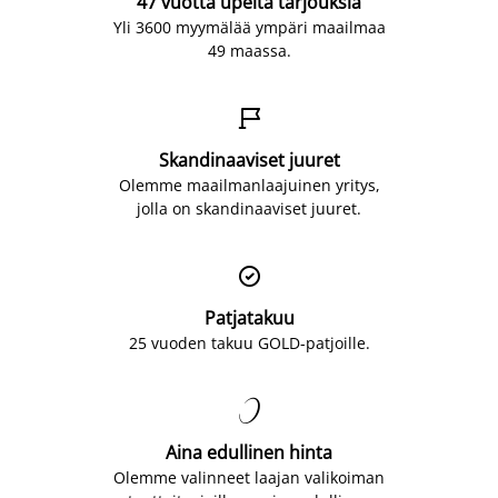
47 vuotta upeita tarjouksia
Yli 3600 myymälää ympäri maailmaa
49 maassa.

Skandinaaviset juuret
Olemme maailmanlaajuinen yritys,
jolla on skandinaaviset juuret.

Patjatakuu
25 vuoden takuu GOLD-patjoille.

Aina edullinen hinta
Olemme valinneet laajan valikoiman