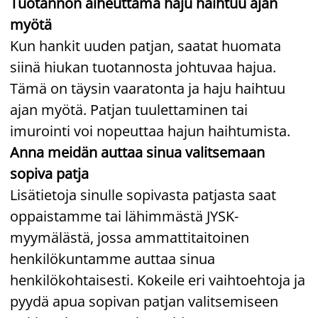
Tuotannon aiheuttama haju haihtuu ajan
myötä
Kun hankit uuden patjan, saatat huomata
siinä hiukan tuotannosta johtuvaa hajua.
Tämä on täysin vaaratonta ja haju haihtuu
ajan myötä. Patjan tuulettaminen tai
imurointi voi nopeuttaa hajun haihtumista.
Anna meidän auttaa sinua valitsemaan
sopiva patja
Lisätietoja sinulle sopivasta patjasta saat
oppaistamme tai lähimmästä JYSK-
myymälästä, jossa ammattitaitoinen
henkilökuntamme auttaa sinua
henkilökohtaisesti. Kokeile eri vaihtoehtoja ja
pyydä apua sopivan patjan valitsemiseen