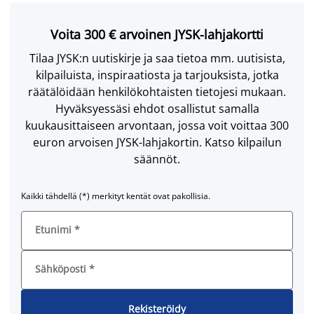
Voita 300 € arvoinen JYSK-lahjakortti
Tilaa JYSK:n uutiskirje ja saa tietoa mm. uutisista,
kilpailuista, inspiraatiosta ja tarjouksista, jotka
räätälöidään henkilökohtaisten tietojesi mukaan.
Hyväksyessäsi ehdot osallistut samalla
kuukausittaiseen arvontaan, jossa voit voittaa 300
euron arvoisen JYSK-lahjakortin. Katso kilpailun
säännöt.
Kaikki tähdellä (*) merkityt kentät ovat pakollisia.
Etunimi
*
Sähköposti
*
Rekisteröidy