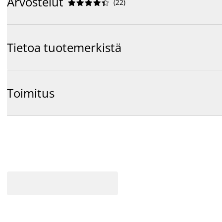
Arvostelut
(
22
)










Tietoa tuotemerkistä
Toimitus