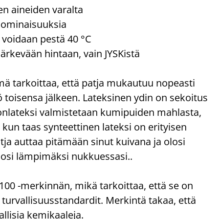
ten aineiden varalta
a ominaisuuksia
e voidaan pestä 40 °C
järkevään hintaan, vain JYSKistä
mä tarkoittaa, että patja mukautuu nopeasti
 yö toisensa jälkeen. Lateksinen ydin on sekoitus
nonlateksi valmistetaan kumipuiden mahlasta,
kun taas synteettinen lateksi on erityisen
tja auttaa pitämään sinut kuivana ja olosi
olosi lämpimäksi nukkuessasi..
 -merkinnän, mikä tarkoittaa, että se on
t turvallisuusstandardit. Merkintä takaa, että
allisia kemikaaleja.