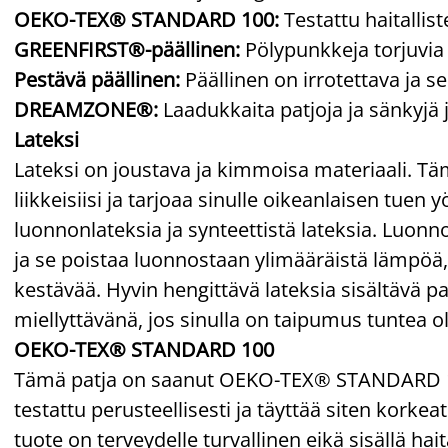
OEKO-TEX® STANDARD 100:
Testattu haitallis
GREENFIRST®-päällinen:
Pölypunkkeja torjuvi
Pestävä päällinen:
Päällinen on irrotettava ja s
DREAMZONE®:
Laadukkaita patjoja ja sänkyjä 
Lateksi
Lateksi on joustava ja kimmoisa materiaali. Tä
liikkeisiisi ja tarjoaa sinulle oikeanlaisen tuen
luonnonlateksia ja synteettistä lateksia. Luon
ja se poistaa luonnostaan ylimääräistä lämpöä, 
kestävää. Hyvin hengittävä lateksia sisältävä pa
miellyttävänä, jos sinulla on taipumus tuntea 
OEKO-TEX® STANDARD 100
Tämä patja on saanut OEKO-TEX® STANDARD 100
testattu perusteellisesti ja täyttää siten korkea
tuote on terveydelle turvallinen eikä sisällä hait