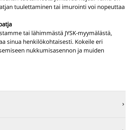
atjan tuulettaminen tai imurointi voi nopeuttaa
patja
paistamme tai lähimmästä JYSK-myymälästä,
 sinua henkilökohtaisesti. Kokeile eri
litsemiseen nukkumisasennon ja muiden
