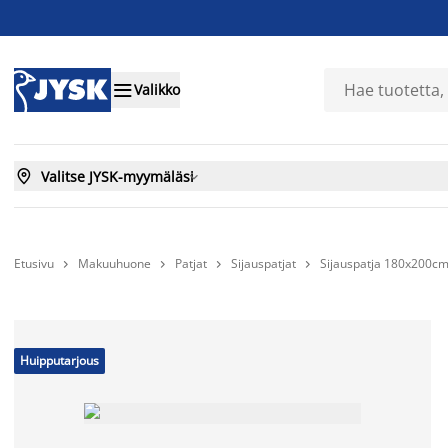

Valikko

Valitse JYSK-myymäläsi

Etusivu
Makuuhuone
Patjat
Sijauspatjat
Sijauspatja 180x200




Huipputarjous