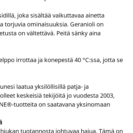
illä, joka sisältää vaikuttavaa ainetta
ja torjuvia ominaisuuksia. Geranioli on
etusta on vältettävä. Peitä sänky aina
elppo irrottaa ja konepestä 40 °C:ssa, jotta se
 laatua yksilöllisillä patja- ja
olleet keskeisiä tekijöitä jo vuodesta 2003,
ZONE®-tuotteita on saatavana yksinomaan
ä
 hiukan tuotannosta johtuvaa hajua. Tämä on