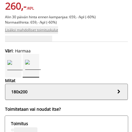
260,-
/KPL
Alin 30 päivän hinta ennen kampanjaa: 659,- /kpl (-60%)
Normaalihinta: 659,- /kpl (-60%)
Lisäksi mahdolliset toimituskulut
Väri
: Harmaa
Mitat

180x200
Toimitetaan vai noudat itse?
Toimitus