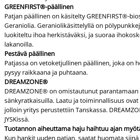
GREENFIRST®-päällinen
Patjan päällinen on käsitelty GREENFIRST®-biosid
Geraniolia. Geraniolikäsittelyllä on pölypunkke
luokiteltu ihoa herkistäväksi, ja suoraa ihokosk
lakanoilla.
Pestävä päällinen
Patjassa on vetoketjullinen päällinen, joka on h
pysyy raikkaana ja puhtaana.
DREAMZONE®
DREAMZONE® on omistautunut parantamaan unesi
sänkyratkaisuilla. Laatu ja toiminnallisuus ovat 
jolloin yritys perustettiin Tanskassa. DREAM
JYSKissä.
Tuotannon aiheuttama haju haihtuu ajan myöt
Kun hankit uuden patjan, saatat huomata siinä