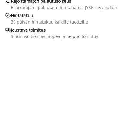

Rajoittamaton palautusoikeus
Ei aikarajaa - palauta mihin tahansa JYSK-myymälään

Hintatakuu
30 päivän hintatakuu kaikille tuotteille

Joustava toimitus
Sinun valitsemasi nopea ja helppo toimitus