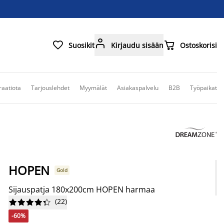



Suosikit
Kirjaudu sisään
Ostoskorisi
raatiota
Tarjouslehdet
Myymälät
Asiakaspalvelu
B2B
Työpaikat
HOPEN
Gold
Sijauspatja 180x200cm HOPEN harmaa
(
22
)










-60%