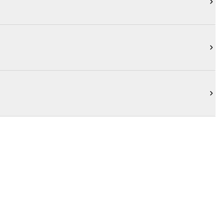


