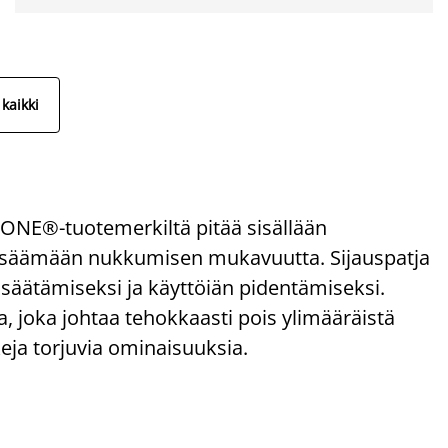
kaikki
NE®-tuotemerkiltä pitää sisällään
u lisäämään nukkumisen mukavuutta. Sijauspatja
 säätämiseksi ja käyttöiän pidentämiseksi.
, joka johtaa tehokkaasti pois ylimääräistä
eja torjuvia ominaisuuksia.