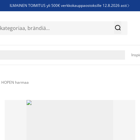
ILMAINEN TOIMITUS yli 500€ verkkokauppaostoksille 12.8.2026 asti

Parempiin uniin - Säästä jopa 60%


Sijauspatjoja - Säästä jopa 60%

Jenkkisänkyjä - Säästä jopa 60%

Inspi
cm HOPEN harmaa