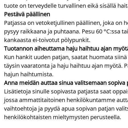
tuote on terveydelle turvallinen eikä sisällä hait
Pestävä päällinen
Patjassa on vetoketjullinen päällinen, joka on h
pysyy raikkaana ja puhtaana. Pesu 60 °C:ssa t
kankaasta ei-toivotut pölypunkit.
Tuotannon aiheuttama haju haihtuu ajan myöt
Kun hankit uuden patjan, saatat huomata siinä
täysin vaaratonta ja haju haihtuu ajan myötä. P
hajun haihtumista.
Anna meidän auttaa sinua valitsemaan sopiva 
Lisätietoja sinulle sopivasta patjasta saat op
jossa ammattitaitoinen henkilökuntamme auttaa
vaihtoehtoja ja pyydä apua sopivan patjan va
henkilökohtaisten mieltymysten perusteella.