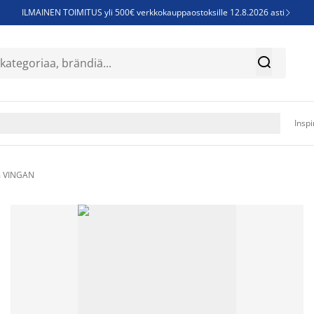
ILMAINEN TOIMITUS yli 500€ verkkokauppaostoksille 12.8.2026 asti

Parempiin uniin - Säästä jopa 60%


Sijauspatjoja - Säästä jopa 60%

Jenkkisänkyjä - Säästä jopa 60%

Inspi
m VINGAN