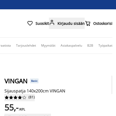



Suosikit
Kirjaudu sisään
Ostoskorisi
raatiota
Tarjouslehdet
Myymälät
Asiakaspalvelu
B2B
Työpaikat
VINGAN
Basic
Sijauspatja 140x200cm VINGAN
(
81
)










55,-
/KPL