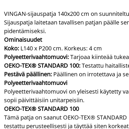
VINGAN-sijauspatja 140x200 cm on suunnitelt
Sijauspatja laitetaan tavallisen patjan päälle 
pidentämiseksi.
Ominaisuudet
Koko:
L140 x P200 cm. Korkeus: 4 cm
Polyeetterivaahtomuovi:
Tarjoaa kiinteää tukea
OEKO-TEX® STANDARD 100:
Testattu haitallis
Pestävä päällinen:
Päällinen on irrotettava ja s
Polyeetterivaahtomuovi
Polyeetterivaahtomuovi on yleisesti käytetty v
sopii päivittäisiin unitarpeisiin.
OEKO-TEX® STANDARD 100
Tämä patja on saanut OEKO-TEX® STANDARD 100
testattu perusteellisesti ja täyttää siten korkea