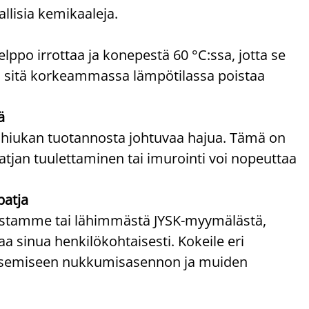
allisia kemikaaleja.
elppo irrottaa ja konepestä 60 °C:ssa, jotta se
ai sitä korkeammassa lämpötilassa poistaa
ä
 hiukan tuotannosta johtuvaa hajua. Tämä on
atjan tuulettaminen tai imurointi voi nopeuttaa
patja
paistamme tai lähimmästä JYSK-myymälästä,
 sinua henkilökohtaisesti. Kokeile eri
litsemiseen nukkumisasennon ja muiden