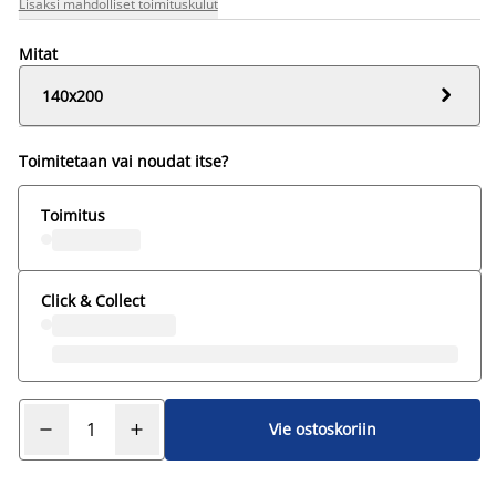
Lisäksi mahdolliset toimituskulut
Mitat

140x200
Toimitetaan vai noudat itse?
Toimitus
Click & Collect
Vie ostoskoriin