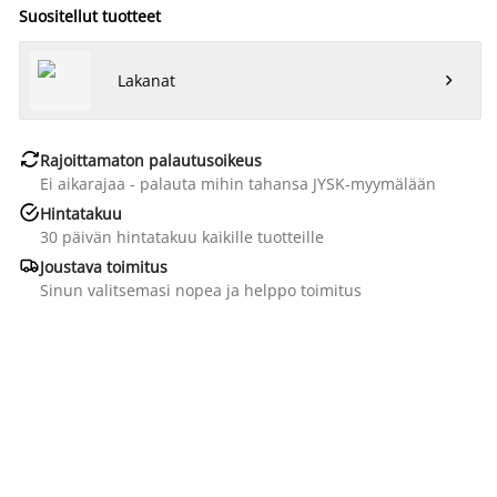
Suositellut tuotteet
Lakanat


Rajoittamaton palautusoikeus
Ei aikarajaa - palauta mihin tahansa JYSK-myymälään

Hintatakuu
30 päivän hintatakuu kaikille tuotteille

Joustava toimitus
Sinun valitsemasi nopea ja helppo toimitus