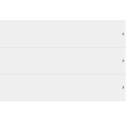


