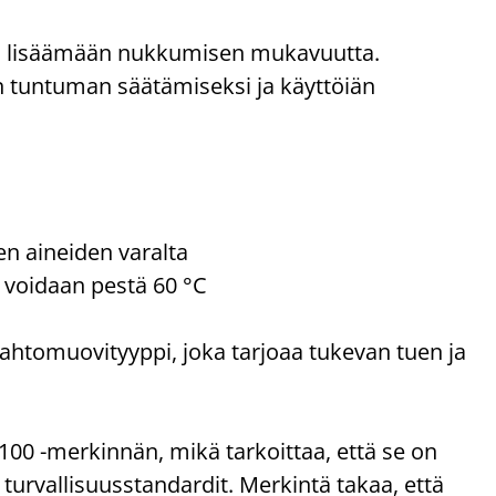
u lisäämään nukkumisen mukavuutta.
sen tuntuman säätämiseksi ja käyttöiän
ten aineiden varalta
e voidaan pestä 60 °C
aahtomuovityyppi, joka tarjoaa tukevan tuen ja
 -merkinnän, mikä tarkoittaa, että se on
t turvallisuusstandardit. Merkintä takaa, että