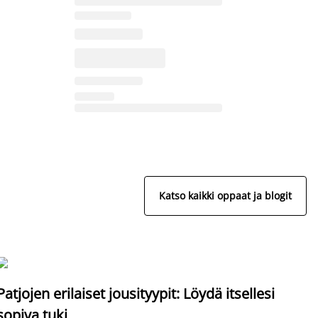
Katso kaikki oppaat ja blogit
S
Patjojen erilaiset jousityypit: Löydä itsellesi
sopiva tuki