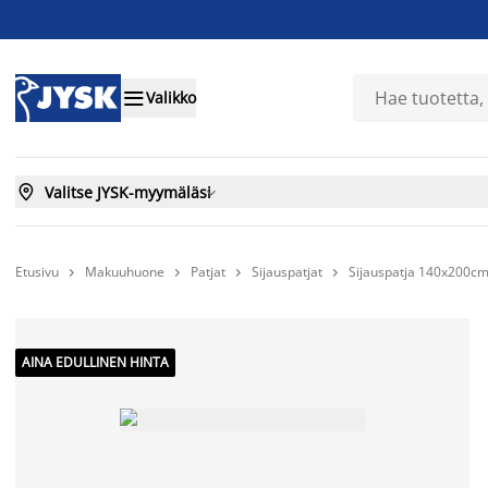

Valikko

Valitse JYSK-myymäläsi

Etusivu
Makuuhuone
Patjat
Sijauspatjat
Sijauspatja 140x200c




AINA EDULLINEN HINTA