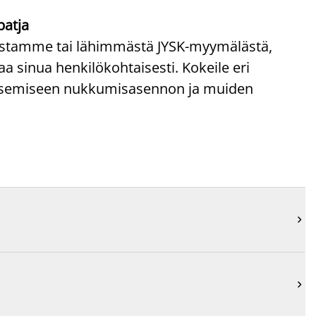
patja
paistamme tai lähimmästä JYSK-myymälästä,
 sinua henkilökohtaisesti. Kokeile eri
litsemiseen nukkumisasennon ja muiden

