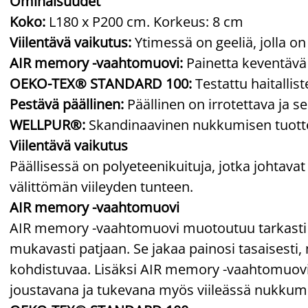
Ominaisuudet
Koko:
L180 x P200 cm. Korkeus: 8 cm
Viilentävä vaikutus:
Ytimessä on geeliä, jolla on
AIR memory -vaahtomuovi:
Painetta keventävä 
OEKO-TEX® STANDARD 100:
Testattu haitallis
Pestävä päällinen:
Päällinen on irrotettava ja s
WELLPUR®:
Skandinaavinen nukkumisen tuottei
Viilentävä vaikutus
Päällisessä on polyeteenikuituja, jotka johtavat
välittömän viileyden tunteen.
AIR memory -vaahtomuovi
AIR memory -vaahtomuovi muotoutuu tarkasti
mukavasti patjaan. Se jakaa painosi tasaisesti,
kohdistuvaa. Lisäksi AIR memory -vaahtomuovi 
joustavana ja tukevana myös viileässä nukkum