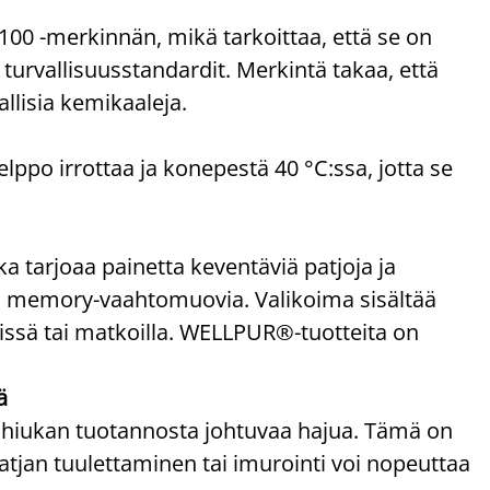
 -merkinnän, mikä tarkoittaa, että se on
t turvallisuusstandardit. Merkintä takaa, että
allisia kemikaaleja.
elppo irrottaa ja konepestä 40 °C:ssa, jotta se
tarjoaa painetta keventäviä patjoja ja
a memory-vaahtomuovia. Valikoima sisältää
töissä tai matkoilla. WELLPUR®-tuotteita on
ä
 hiukan tuotannosta johtuvaa hajua. Tämä on
atjan tuulettaminen tai imurointi voi nopeuttaa