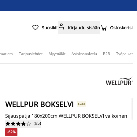



Suosikit
Kirjaudu sisään
Ostoskorisi
raatiota
Tarjouslehdet
Myymälät
Asiakaspalvelu
B2B
Työpaikat
WELLPUR BOKSELVI
Gold
Sijauspatja 180x200cm WELLPUR BOKSELVI valkoinen
(
95
)










-62%