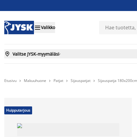

Valikko

Valitse JYSK-myymäläsi

Etusivu
Makuuhuone
Patjat
Sijauspatjat
Sijauspatja 180x200c




Huipputarjous