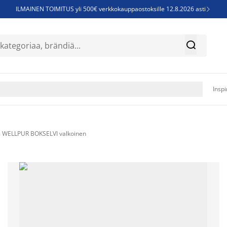
ILMAINEN TOIMITUS yli 500€ verkkokauppaostoksille 12.8.2026 asti

Parempiin uniin - Säästä jopa 60%


Sijauspatjoja - Säästä jopa 60%

Jenkkisänkyjä - Säästä jopa 60%

Inspi
m WELLPUR BOKSELVI valkoinen