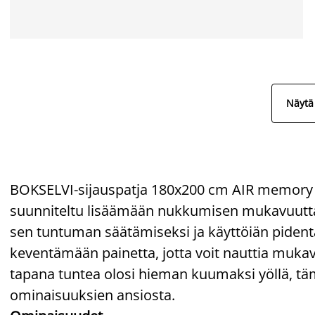
Näytä 
BOKSELVI-sijauspatja 180x200 cm AIR memory
suunniteltu lisäämään nukkumisen mukavuutta. S
sen tuntuman säätämiseksi ja käyttöiän piden
keventämään painetta, jotta voit nauttia mukavist
tapana tuntea olosi hieman kuumaksi yöllä, tämä
ominaisuuksien ansiosta.