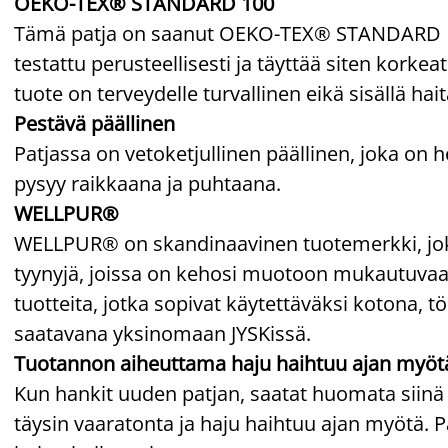
OEKO-TEX® STANDARD 100
Tämä patja on saanut OEKO-TEX® STANDARD 100
testattu perusteellisesti ja täyttää siten korkea
tuote on terveydelle turvallinen eikä sisällä hait
Pestävä päällinen
Patjassa on vetoketjullinen päällinen, joka on h
pysyy raikkaana ja puhtaana.
WELLPUR®
WELLPUR® on skandinaavinen tuotemerkki, joka 
tyynyjä, joissa on kehosi muotoon mukautuva
tuotteita, jotka sopivat käytettäväksi kotona, 
saatavana yksinomaan JYSKissä.
Tuotannon aiheuttama haju haihtuu ajan myöt
Kun hankit uuden patjan, saatat huomata siinä
täysin vaaratonta ja haju haihtuu ajan myötä. P