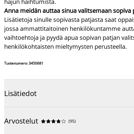
hajun haihtumista.
Anna meidän auttaa sinua valitsemaan sopiva 
Lisätietoja sinulle sopivasta patjasta saat op
jossa ammattitaitoinen henkilökuntamme auttaa
vaihtoehtoja ja pyydä apua sopivan patjan va
henkilökohtaisten mieltymysten perusteella.
Tuotenumero: 3450681
Lisätiedot
Arvostelut
(
95
)









