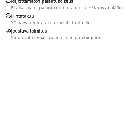

Rajoittamaton palautusoikeus
Ei aikarajaa - palauta mihin tahansa JYSK-myymälään

Hintatakuu
30 päivän hintatakuu kaikille tuotteille

Joustava toimitus
Sinun valitsemasi nopea ja helppo toimitus