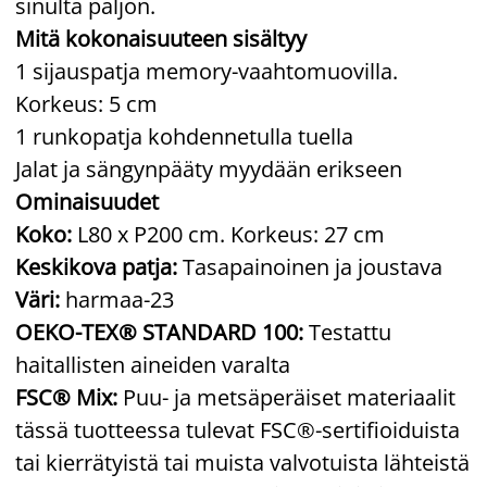
sinulta paljon.
Mitä kokonaisuuteen sisältyy
1 sijauspatja memory-vaahtomuovilla.
Korkeus: 5 cm
1 runkopatja kohdennetulla tuella
Jalat ja sängynpääty myydään erikseen
Ominaisuudet
Koko:
L80 x P200 cm. Korkeus: 27 cm
Keskikova patja:
Tasapainoinen ja joustava
Väri:
harmaa-23
OEKO-TEX® STANDARD 100:
Testattu
haitallisten aineiden varalta
FSC® Mix:
Puu- ja metsäperäiset materiaalit
tässä tuotteessa tulevat FSC®-sertifioiduista
tai kierrätyistä tai muista valvotuista lähteistä