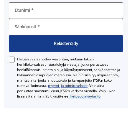
Etunimi
*
Sähköposti
*
Rekisteröidy
Haluan vastaanottaa viestintää, mukaan lukien
henkilökohtaisesti räätälöityjä viestejä, jotka perustuvat
henkilökohtaisiin tietoihini ja käyttäytymiseeni, sähköpostitse ja
kolmannen osapuolen medioissa. Näihin sisältyy inspiraatiota,
mahtavia tarjouksia, uutuuksia ja kampanjoita JYSK:n koko
tuotevalikoimasta.
myynti- ja toimitusehdot
. Voin aina
peruuttaa suostumukseni JYSK:n verkkosivustolla. Voin lukea
lisää siitä, miten JYSK käsittelee
Tietosuojakäytäntö
.