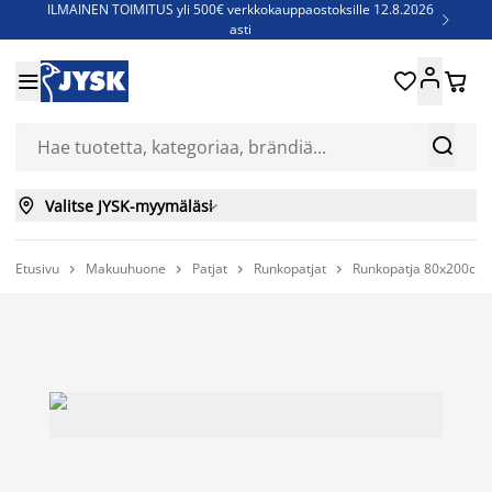
ILMAINEN TOIMITUS yli 500€ verkkokauppaostoksille 12.8.2026

asti
Parempiin uniin - Säästä jopa 60%





Sijauspatjoja - Säästä jopa 60%

Jenkkisänkyjä - Säästä jopa 60%



Valitse JYSK-myymäläsi

Etusivu
Makuuhuone
Patjat
Runkopatjat
Runkopatja 80x200cm 



