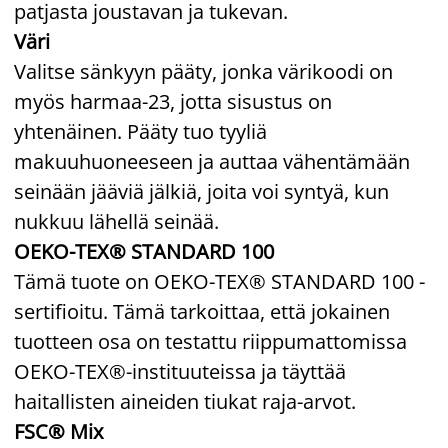
patjasta joustavan ja tukevan.
Väri
Valitse sänkyyn pääty, jonka värikoodi on
myös harmaa-23, jotta sisustus on
yhtenäinen. Pääty tuo tyyliä
makuuhuoneeseen ja auttaa vähentämään
seinään jääviä jälkiä, joita voi syntyä, kun
nukkuu lähellä seinää.
OEKO-TEX® STANDARD 100
Tämä tuote on OEKO-TEX® STANDARD 100 -
sertifioitu. Tämä tarkoittaa, että jokainen
tuotteen osa on testattu riippumattomissa
OEKO-TEX®-instituuteissa ja täyttää
haitallisten aineiden tiukat raja-arvot.
FSC® Mix