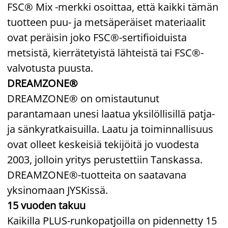
FSC® Mix -merkki osoittaa, että kaikki tämän
tuotteen puu- ja metsäperäiset materiaalit
ovat peräisin joko FSC®-sertifioiduista
metsistä, kierrätetyistä lähteistä tai FSC®-
valvotusta puusta.
DREAMZONE®
DREAMZONE® on omistautunut
parantamaan unesi laatua yksilöllisillä patja-
ja sänkyratkaisuilla. Laatu ja toiminnallisuus
ovat olleet keskeisiä tekijöitä jo vuodesta
2003, jolloin yritys perustettiin Tanskassa.
DREAMZONE®-tuotteita on saatavana
yksinomaan JYSKissä.
15 vuoden takuu
Kaikilla PLUS-runkopatjoilla on pidennetty 15