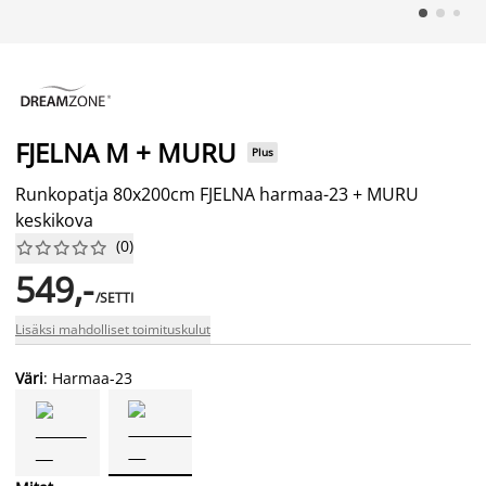
FJELNA M + MURU
Plus
Runkopatja 80x200cm FJELNA harmaa-23 + MURU
keskikova
(
0
)










549,-
/SETTI
Lisäksi mahdolliset toimituskulut
Väri
: Harmaa-23