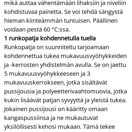
mikä auttaa vähentämään lihaksiin ja niveliin
kohdistuvaa painetta. Se voi tehdä sängystä
hieman kiinteämmän tuntuisen. Päällinen
voidaan pestä 60 °C:ssa.
1 runkopatja kohdennetulla tuella
Runkopatja on suunniteltu tarjoamaan
kohdennettua tukea mukavuusvyöhykkeiden
ja -kerrosten yhdistelmän avulla. Se on jaettu
5 mukavuusvyöhykkeeseen ja 3
mukavuuskerrokseen, jotka sisältävät
pussijousia ja polyeetterivaahtomuovia, jotka
kukin lisäävät patjan syvyyttä ja yleistä tukea.
Jokainen pussijousi on kääritty omaan
kangaspussiinsa ja ne mukautuvat
yksilöllisesti kehosi mukaan. Tämä tekee