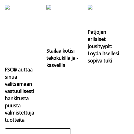
Si
uu
va
Patjojen
erilaiset
jousityypit:
Stailaa kotisi
Löydä itsellesi
tekokukilla ja -
sopiva tuki
kasveilla
FSC® auttaa
sinua
valitsemaan
vastuullisesti
hankitusta
puusta
valmistettuja
tuotteita