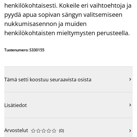
henkilökohtaisesti. Kokeile eri vaihtoehtoja ja
pyydä apua sopivan sängyn valitsemiseen
nukkumisasennon ja muiden
henkilökohtaisten mieltymysten perusteella.
Tuotenumero: S330155
Tämä setti koostuu seuraavista osista

Lisätiedot

Arvostelut
(
0
)










