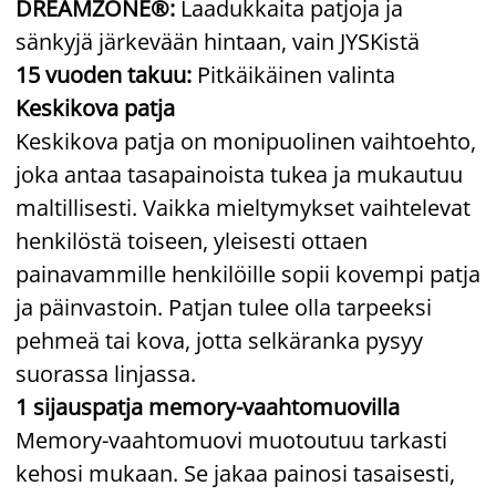
DREAMZONE®:
Laadukkaita patjoja ja
sänkyjä järkevään hintaan, vain JYSKistä
15 vuoden takuu:
Pitkäikäinen valinta
Keskikova patja
Keskikova patja on monipuolinen vaihtoehto,
joka antaa tasapainoista tukea ja mukautuu
maltillisesti. Vaikka mieltymykset vaihtelevat
henkilöstä toiseen, yleisesti ottaen
painavammille henkilöille sopii kovempi patja
ja päinvastoin. Patjan tulee olla tarpeeksi
pehmeä tai kova, jotta selkäranka pysyy
suorassa linjassa.
1 sijauspatja memory-vaahtomuovilla
Memory-vaahtomuovi muotoutuu tarkasti
kehosi mukaan. Se jakaa painosi tasaisesti,