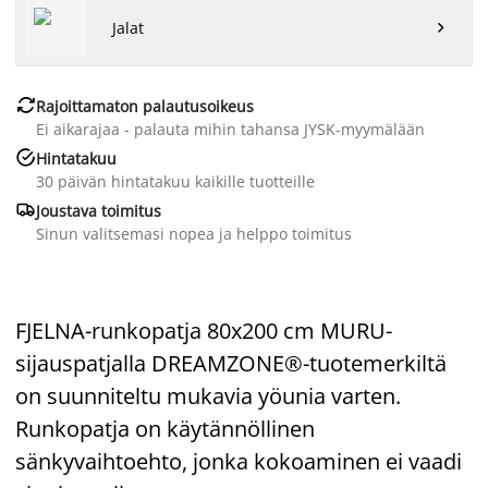
Jalat


Rajoittamaton palautusoikeus
Ei aikarajaa - palauta mihin tahansa JYSK-myymälään

Hintatakuu
30 päivän hintatakuu kaikille tuotteille

Joustava toimitus
Sinun valitsemasi nopea ja helppo toimitus
FJELNA-runkopatja 80x200 cm MURU-
sijauspatjalla DREAMZONE®-tuotemerkiltä
on suunniteltu mukavia yöunia varten.
Runkopatja on käytännöllinen
sänkyvaihtoehto, jonka kokoaminen ei vaadi