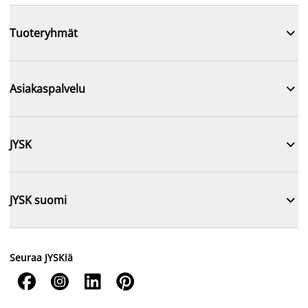

Tuoteryhmät

Asiakaspalvelu

JYSK

JYSK suomi
Seuraa JYSKiä



