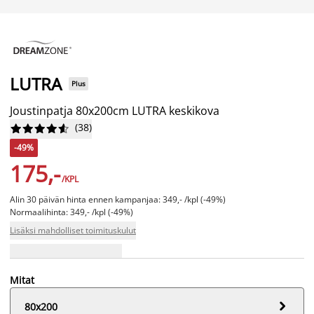
LUTRA
Plus
Joustinpatja 80x200cm LUTRA keskikova
(
38
)










-49%
175,-
/KPL
Alin 30 päivän hinta ennen kampanjaa: 349,- /kpl (-49%)
Normaalihinta: 349,- /kpl (-49%)
Lisäksi mahdolliset toimituskulut
Mitat

80x200