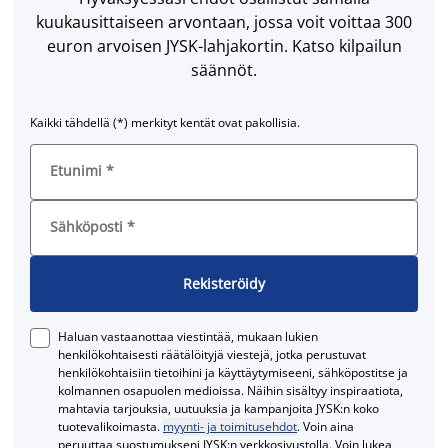
kuukausittaiseen arvontaan, jossa voit voittaa 300
euron arvoisen JYSK-lahjakortin. Katso kilpailun
säännöt.
Kaikki tähdellä (*) merkityt kentät ovat pakollisia.
Etunimi
*
Sähköposti
*
Rekisteröidy
Haluan vastaanottaa viestintää, mukaan lukien
henkilökohtaisesti räätälöityjä viestejä, jotka perustuvat
henkilökohtaisiin tietoihini ja käyttäytymiseeni, sähköpostitse ja
kolmannen osapuolen medioissa. Näihin sisältyy inspiraatiota,
mahtavia tarjouksia, uutuuksia ja kampanjoita JYSK:n koko
tuotevalikoimasta.
myynti- ja toimitusehdot
. Voin aina
peruuttaa suostumukseni JYSK:n verkkosivustolla. Voin lukea