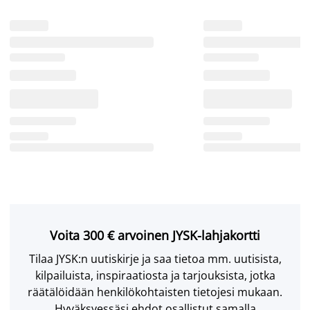
Voita 300 € arvoinen JYSK-lahjakortti
Tilaa JYSK:n uutiskirje ja saa tietoa mm. uutisista,
kilpailuista, inspiraatiosta ja tarjouksista, jotka
räätälöidään henkilökohtaisten tietojesi mukaan.
Hyväksyessäsi ehdot osallistut samalla