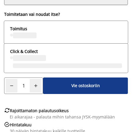
Toimitetaan vai noudat itse?
Toimitus
Click & Collect
Vie ostoskoriin

Rajoittamaton palautusoikeus
Ei aikarajaa - palauta mihin tahansa JYSK-myymälään

Hintatakuu
30 päivän hintatakuu kaikille tuotteille