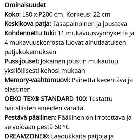
Ominaisuudet
Koko:
L80 x P200 cm. Korkeus: 22 cm
Keskikova patja:
Tasapainoinen ja joustava
Kohdennettu tuki:
11 mukavuusvyöhykettä ja
4 mukavuuskerrosta luovat ainutlaatuisen
patjakokemuksen
Pussijouset:
Jokainen joustin mukautuu
yksilöllisesti kehosi mukaan
Memory-vaahtomuovi:
Painetta keventävä ja
elastinen
OEKO-TEX® STANDARD 100:
Testattu
haitallisten aineiden varalta
Pestävä päällinen:
Päällinen on irrotettava ja
se voidaan pestä 60 °C
DREAMZONE®:
Laadukkaita patjoja ja