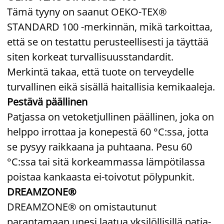
Tämä tyyny on saanut OEKO-TEX®
STANDARD 100 -merkinnän, mikä tarkoittaa,
että se on testattu perusteellisesti ja täyttää
siten korkeat turvallisuusstandardit.
Merkintä takaa, että tuote on terveydelle
turvallinen eikä sisällä haitallisia kemikaaleja.
Pestävä päällinen
Patjassa on vetoketjullinen päällinen, joka on
helppo irrottaa ja konepestä 60 °C:ssa, jotta
se pysyy raikkaana ja puhtaana. Pesu 60
°C:ssa tai sitä korkeammassa lämpötilassa
poistaa kankaasta ei-toivotut pölypunkit.
DREAMZONE®
DREAMZONE® on omistautunut
parantamaan unesi laatua yksilöllisillä patja-