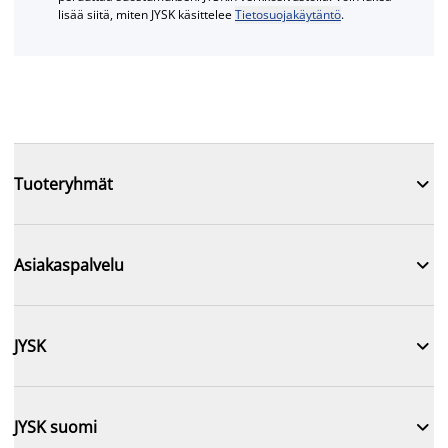
lisää siitä, miten JYSK käsittelee
Tietosuojakäytäntö
.

Tuoteryhmät

Asiakaspalvelu

JYSK

JYSK suomi