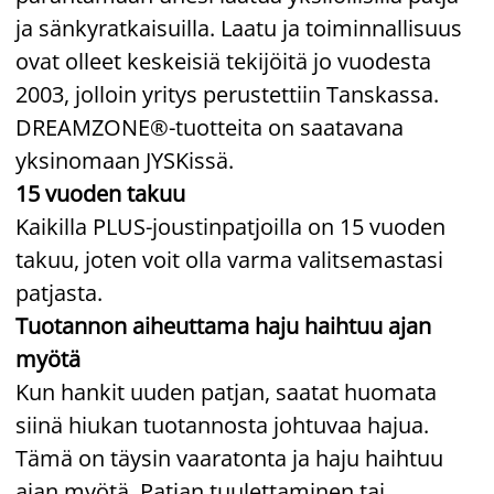
ja sänkyratkaisuilla. Laatu ja toiminnallisuus
ovat olleet keskeisiä tekijöitä jo vuodesta
2003, jolloin yritys perustettiin Tanskassa.
DREAMZONE®-tuotteita on saatavana
yksinomaan JYSKissä.
15 vuoden takuu
Kaikilla PLUS-joustinpatjoilla on 15 vuoden
takuu, joten voit olla varma valitsemastasi
patjasta.
Tuotannon aiheuttama haju haihtuu ajan
myötä
Kun hankit uuden patjan, saatat huomata
siinä hiukan tuotannosta johtuvaa hajua.
Tämä on täysin vaaratonta ja haju haihtuu
ajan myötä. Patjan tuulettaminen tai