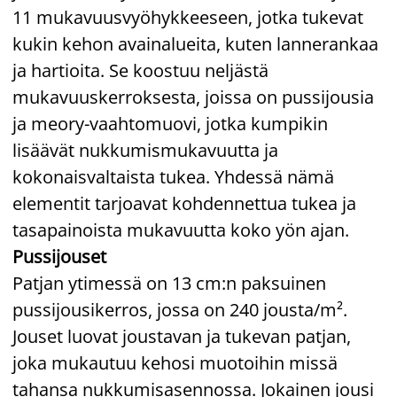
11 mukavuusvyöhykkeeseen, jotka tukevat
kukin kehon avainalueita, kuten lannerankaa
ja hartioita. Se koostuu neljästä
mukavuuskerroksesta, joissa on pussijousia
ja meory-vaahtomuovi, jotka kumpikin
lisäävät nukkumismukavuutta ja
kokonaisvaltaista tukea. Yhdessä nämä
elementit tarjoavat kohdennettua tukea ja
tasapainoista mukavuutta koko yön ajan.
Pussijouset
Patjan ytimessä on 13 cm:n paksuinen
pussijousikerros, jossa on 240 jousta/m².
Jouset luovat joustavan ja tukevan patjan,
joka mukautuu kehosi muotoihin missä
tahansa nukkumisasennossa. Jokainen jousi