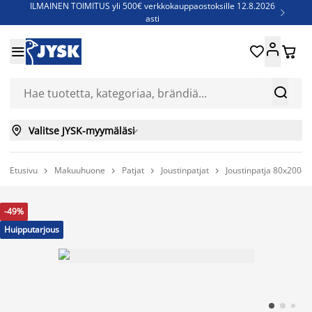
ILMAINEN TOIMITUS yli 500€ verkkokauppaostoksille 12.8.2026

asti
Parempiin uniin - Säästä jopa 60%





Sijauspatjoja - Säästä jopa 60%

Jenkkisänkyjä - Säästä jopa 60%



Valitse JYSK-myymäläsi

Etusivu
Makuuhuone
Patjat
Joustinpatjat
Joustinpatja 80x200c




-49%
Huipputarjous