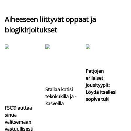
Aiheeseen liittyvät oppaat ja
blogikirjoitukset
Si
uu
va
Patjojen
erilaiset
jousityypit:
Stailaa kotisi
Löydä itsellesi
tekokukilla ja -
sopiva tuki
kasveilla
FSC® auttaa
sinua
valitsemaan
vastuullisesti