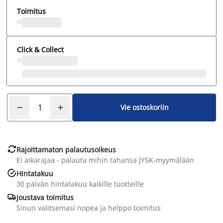
Toimitus
Click & Collect
Vie ostoskoriin

Rajoittamaton palautusoikeus
Ei aikarajaa - palauta mihin tahansa JYSK-myymälään

Hintatakuu
30 päivän hintatakuu kaikille tuotteille

Joustava toimitus
Sinun valitsemasi nopea ja helppo toimitus