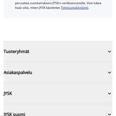
peruuttaa suostumukseni JYSK:n verkkosivustolla. Voin lukea
lisää siitä, miten JYSK käsittelee
Tietosuojakäytäntö
.

Tuoteryhmät

Asiakaspalvelu

JYSK

JYSK suomi