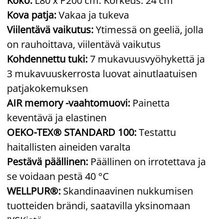
Koko:
L80 x P200 cm. Korkeus: 24 cm
Kova patja:
Vakaa ja tukeva
Viilentävä vaikutus:
Ytimessä on geeliä, jolla
on rauhoittava, viilentävä vaikutus
Kohdennettu tuki:
7 mukavuusvyöhykettä ja
3 mukavuuskerrosta luovat ainutlaatuisen
patjakokemuksen
AIR memory -vaahtomuovi:
Painetta
keventävä ja elastinen
OEKO-TEX® STANDARD 100:
Testattu
haitallisten aineiden varalta
Pestävä päällinen:
Päällinen on irrotettava ja
se voidaan pestä 40 °C
WELLPUR®:
Skandinaavinen nukkumisen
tuotteiden brändi, saatavilla yksinomaan