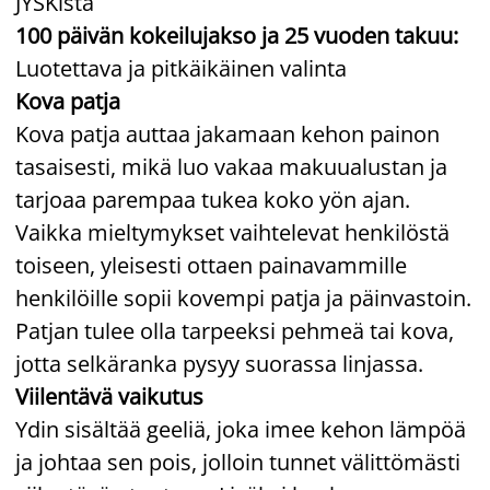
JYSKistä
100 päivän kokeilujakso ja 25 vuoden takuu:
Luotettava ja pitkäikäinen valinta
Kova patja
Kova patja auttaa jakamaan kehon painon
tasaisesti, mikä luo vakaa makuualustan ja
tarjoaa parempaa tukea koko yön ajan.
Vaikka mieltymykset vaihtelevat henkilöstä
toiseen, yleisesti ottaen painavammille
henkilöille sopii kovempi patja ja päinvastoin.
Patjan tulee olla tarpeeksi pehmeä tai kova,
jotta selkäranka pysyy suorassa linjassa.
Viilentävä vaikutus
Ydin sisältää geeliä, joka imee kehon lämpöä
ja johtaa sen pois, jolloin tunnet välittömästi