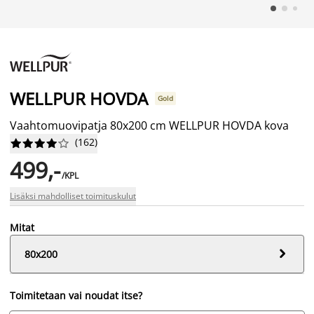
WELLPUR HOVDA
Gold
Vaahtomuovipatja 80x200 cm WELLPUR HOVDA kova
(
162
)










499,-
/KPL
Lisäksi mahdolliset toimituskulut
Mitat

80x200
Toimitetaan vai noudat itse?