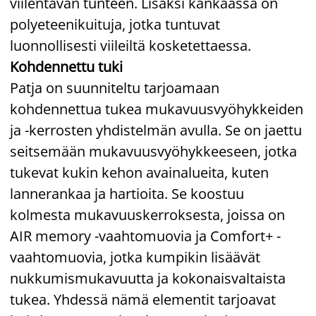
viilentävän tunteen. Lisäksi kankaassa on
polyeteenikuituja, jotka tuntuvat
luonnollisesti viileiltä kosketettaessa.
Kohdennettu tuki
Patja on suunniteltu tarjoamaan
kohdennettua tukea mukavuusvyöhykkeiden
ja -kerrosten yhdistelmän avulla. Se on jaettu
seitsemään mukavuusvyöhykkeeseen, jotka
tukevat kukin kehon avainalueita, kuten
lannerankaa ja hartioita. Se koostuu
kolmesta mukavuuskerroksesta, joissa on
AIR memory -vaahtomuovia ja Comfort+ -
vaahtomuovia, jotka kumpikin lisäävät
nukkumismukavuutta ja kokonaisvaltaista
tukea. Yhdessä nämä elementit tarjoavat