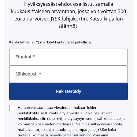
Hyväksyessäsi ehdot osallistut samalla
kuukausittaiseen arvontaan, jossa voit voittaa 300
euron arvoisen JYSK-lahjakortin. Katso kilpailun
säännöt.
Kaikki tähdellä (*) merkityt kentät ovat pakollisia.
Etunimi
*
Sähköposti
*
Rekisteröidy
Haluan vastaanottaa viestintää, mukaan lukien
henkilökohtaisesti räätälöityjä viestejä, jotka perustuvat
henkilökohtaisiin tietoihini ja käyttäytymiseeni, sähköpostitse ja
kolmannen osapuolen medioissa. Näihin sisältyy inspiraatiota,
mahtavia tarjouksia, uutuuksia ja kampanjoita JYSK:n koko
tuotevalikoimasta.
myynti- ja toimitusehdot
. Voin aina