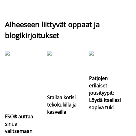
Aiheeseen liittyvät oppaat ja
blogikirjoitukset
Si
uu
va
Patjojen
erilaiset
jousityypit:
Stailaa kotisi
Löydä itsellesi
tekokukilla ja -
sopiva tuki
kasveilla
FSC® auttaa
sinua
valitsemaan