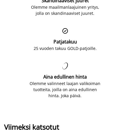
Skandinaaviset juuret
Olemme maailmanlaajuinen yritys,
jolla on skandinaaviset juuret.

Patjatakuu
25 vuoden takuu GOLD-patjoille.

Aina edullinen hinta
Olemme valinneet laajan valikoiman
tuotteita, joilla on aina edullinen
hinta. Joka päivä.
Viimeksi katsotut