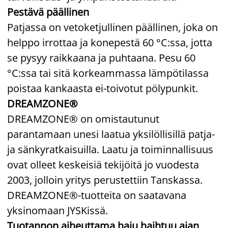
Pestävä päällinen
Patjassa on vetoketjullinen päällinen, joka on
helppo irrottaa ja konepestä 60 °C:ssa, jotta
se pysyy raikkaana ja puhtaana. Pesu 60
°C:ssa tai sitä korkeammassa lämpötilassa
poistaa kankaasta ei-toivotut pölypunkit.
DREAMZONE®
DREAMZONE® on omistautunut
parantamaan unesi laatua yksilöllisillä patja-
ja sänkyratkaisuilla. Laatu ja toiminnallisuus
ovat olleet keskeisiä tekijöitä jo vuodesta
2003, jolloin yritys perustettiin Tanskassa.
DREAMZONE®-tuotteita on saatavana
yksinomaan JYSKissä.
Tuotannon aiheuttama haju haihtuu ajan