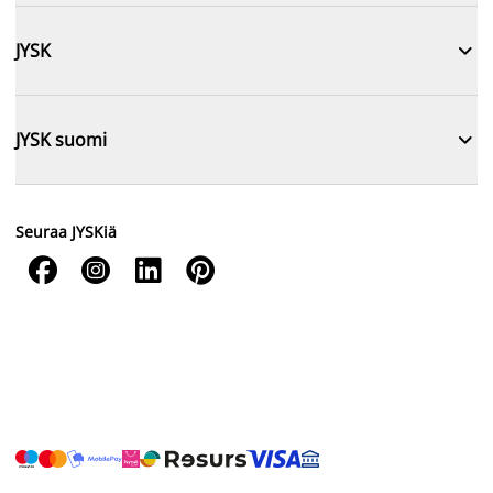

JYSK

JYSK suomi
Seuraa JYSKiä



