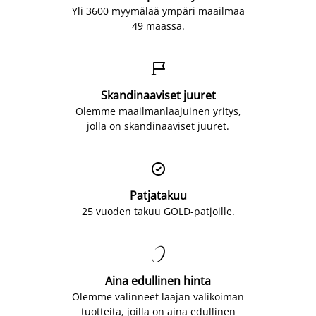
Yli 3600 myymälää ympäri maailmaa
49 maassa.

Skandinaaviset juuret
Olemme maailmanlaajuinen yritys,
jolla on skandinaaviset juuret.

Patjatakuu
25 vuoden takuu GOLD-patjoille.

Aina edullinen hinta
Olemme valinneet laajan valikoiman
tuotteita, joilla on aina edullinen