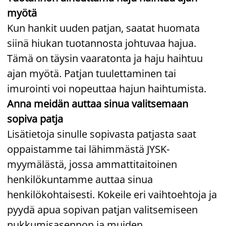
myötä
Kun hankit uuden patjan, saatat huomata
siinä hiukan tuotannosta johtuvaa hajua.
Tämä on täysin vaaratonta ja haju haihtuu
ajan myötä. Patjan tuulettaminen tai
imurointi voi nopeuttaa hajun haihtumista.
Anna meidän auttaa sinua valitsemaan
sopiva patja
Lisätietoja sinulle sopivasta patjasta saat
oppaistamme tai lähimmästä JYSK-
myymälästä, jossa ammattitaitoinen
henkilökuntamme auttaa sinua
henkilökohtaisesti. Kokeile eri vaihtoehtoja ja
pyydä apua sopivan patjan valitsemiseen
nukkumisasennon ja muiden