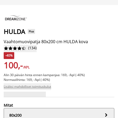
HULDA
Plus
Vaahtomuovipatja 80x200 cm HULDA kova
(
134
)










-40%
100,-
/KPL
Alin 30 päivän hinta ennen kampanjaa: 169,- /kpl (-40%)
Normaalihinta: 169,- /kpl (-40%)
Lisäksi mahdolliset toimituskulut
Mitat

80x200