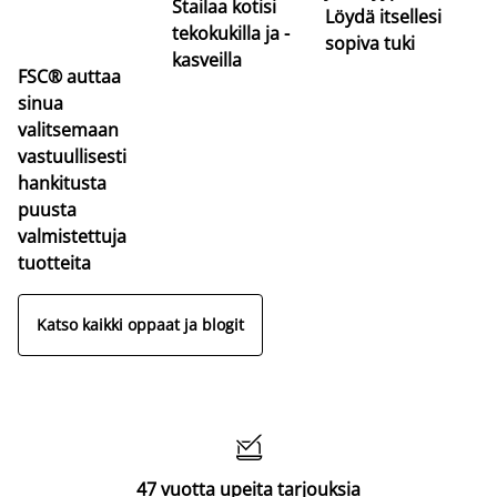
Stailaa kotisi
Löydä itsellesi
tekokukilla ja -
sopiva tuki
kasveilla
FSC® auttaa
sinua
valitsemaan
vastuullisesti
hankitusta
puusta
valmistettuja
tuotteita
Katso kaikki oppaat ja blogit

47 vuotta upeita tarjouksia