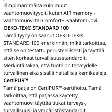
lämpimämmältä kuin muut
vaahtomuovityypit, kuten AIR memory -
vaahtomuovi tai Comfort+ -vaahtomuovi.
OEKO-TEX® STANDARD 100
Tämä tyyny on saanut OEKO-TEX®
STANDARD 100 -merkinnän, mikä tarkoittaa,
että se on testattu perusteellisesti ja täyttää
siten korkeat turvallisuusstandardit.
Merkintä takaa, että tuote on terveydelle
turvallinen eikä sisällä haitallisia kemikaaleja.
CertiPUR™
Tämä patja on CertiPUR™-sertifioitu. Tämä
tarkoittaa, että patjassa käytetty
vaahtomuovi täyttää tiukat terveys-,
turvallisuus- ja ympäristöstandardit.