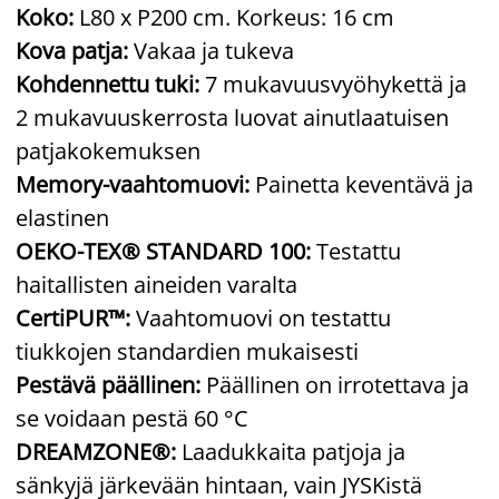
Koko:
L80 x P200 cm. Korkeus: 16 cm
Kova patja:
Vakaa ja tukeva
Kohdennettu tuki:
7 mukavuusvyöhykettä ja
2 mukavuuskerrosta luovat ainutlaatuisen
patjakokemuksen
Memory-vaahtomuovi:
Painetta keventävä ja
elastinen
OEKO-TEX® STANDARD 100:
Testattu
haitallisten aineiden varalta
CertiPUR™:
Vaahtomuovi on testattu
tiukkojen standardien mukaisesti
Pestävä päällinen:
Päällinen on irrotettava ja
se voidaan pestä 60 °C
DREAMZONE®:
Laadukkaita patjoja ja
sänkyjä järkevään hintaan, vain JYSKistä