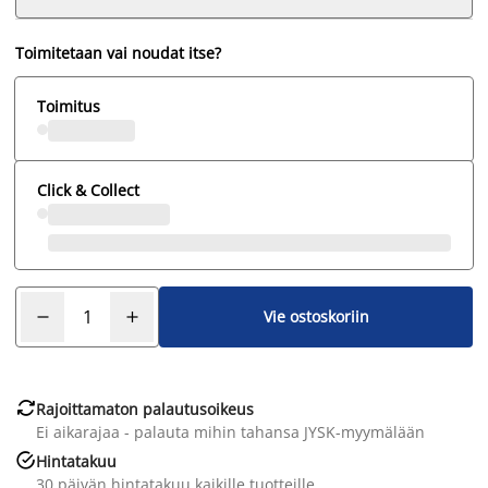
Toimitetaan vai noudat itse?
Toimitus
Click & Collect
Vie ostoskoriin

Rajoittamaton palautusoikeus
Ei aikarajaa - palauta mihin tahansa JYSK-myymälään

Hintatakuu
30 päivän hintatakuu kaikille tuotteille