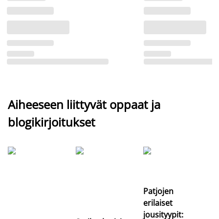
Aiheeseen liittyvät oppaat ja
blogikirjoitukset
Si
uu
va
Patjojen
erilaiset
jousityypit: