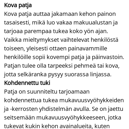
Kova patja
Kova patja auttaa jakamaan kehon painon
tasaisesti, mikä luo vakaa makuualustan ja
tarjoaa parempaa tukea koko yön ajan.
Vaikka mieltymykset vaihtelevat henkilöstä
toiseen, yleisesti ottaen painavammille
henkilöille sopii kovempi patja ja päinvastoin.
Patjan tulee olla tarpeeksi pehmeä tai kova,
jotta selkäranka pysyy suorassa linjassa.
Kohdennettu tuki
Patja on suunniteltu tarjoamaan
kohdennettua tukea mukavuusvyöhykkeiden
ja -kerrosten yhdistelmän avulla. Se on jaettu
seitsemään mukavuusvyöhykkeeseen, jotka
tukevat kukin kehon avainalueita, kuten