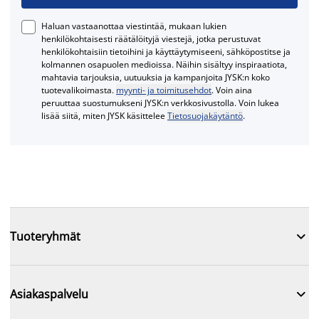
Haluan vastaanottaa viestintää, mukaan lukien
henkilökohtaisesti räätälöityjä viestejä, jotka perustuvat
henkilökohtaisiin tietoihini ja käyttäytymiseeni, sähköpostitse ja
kolmannen osapuolen medioissa. Näihin sisältyy inspiraatiota,
mahtavia tarjouksia, uutuuksia ja kampanjoita JYSK:n koko
tuotevalikoimasta.
myynti- ja toimitusehdot
. Voin aina
peruuttaa suostumukseni JYSK:n verkkosivustolla. Voin lukea
lisää siitä, miten JYSK käsittelee
Tietosuojakäytäntö
.

Tuoteryhmät

Asiakaspalvelu