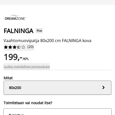
FALNINGA
Plus
Vaahtomuovipatja 80x200 cm FALNINGA kova
(
20
)










199,-
/KPL
Lisäksi mahdolliset toimituskulut
Mitat

80x200
Toimitetaan vai noudat itse?