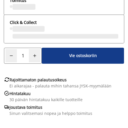
Toimitus
Click & Collect
Vie ostoskoriin

Rajoittamaton palautusoikeus
Ei aikarajaa - palauta mihin tahansa JYSK-myymälään

Hintatakuu
30 päivän hintatakuu kaikille tuotteille

Joustava toimitus
Sinun valitsemasi nopea ja helppo toimitus