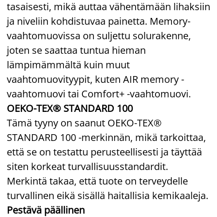
tasaisesti, mikä auttaa vähentämään lihaksiin
ja niveliin kohdistuvaa painetta. Memory-
vaahtomuovissa on suljettu solurakenne,
joten se saattaa tuntua hieman
lämpimämmältä kuin muut
vaahtomuovityypit, kuten AIR memory -
vaahtomuovi tai Comfort+ -vaahtomuovi.
OEKO-TEX® STANDARD 100
Tämä tyyny on saanut OEKO-TEX®
STANDARD 100 -merkinnän, mikä tarkoittaa,
että se on testattu perusteellisesti ja täyttää
siten korkeat turvallisuusstandardit.
Merkintä takaa, että tuote on terveydelle
turvallinen eikä sisällä haitallisia kemikaaleja.
Pestävä päällinen