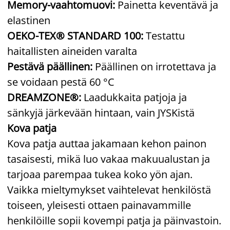
Memory-vaahtomuovi:
Painetta keventävä ja
elastinen
OEKO-TEX® STANDARD 100:
Testattu
haitallisten aineiden varalta
Pestävä päällinen:
Päällinen on irrotettava ja
se voidaan pestä 60 °C
DREAMZONE®:
Laadukkaita patjoja ja
sänkyjä järkevään hintaan, vain JYSKistä
Kova patja
Kova patja auttaa jakamaan kehon painon
tasaisesti, mikä luo vakaa makuualustan ja
tarjoaa parempaa tukea koko yön ajan.
Vaikka mieltymykset vaihtelevat henkilöstä
toiseen, yleisesti ottaen painavammille
henkilöille sopii kovempi patja ja päinvastoin.