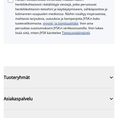
henkilökohtaisesti räätälöityjä viestejä, jotka perustuvat
henkilökohtaisiin tietoihini ja käyttäytymiseeni, sähköpostitse ja
kolmannen osapuolen medioissa. Näihin sisältyy inspiraatiota,
mahtavia tarjouksia, uutuuksia ja kampanjoita JYSK:n koko
tuotevalikoimasta.
myynti- ja toimitusehdot
. Voin aina
peruuttaa suostumukseni JYSK:n verkkosivustolla. Voin lukea
lisää siitä, miten JYSK käsittelee
Tietosuojakäytäntö
.

Tuoteryhmät

Asiakaspalvelu