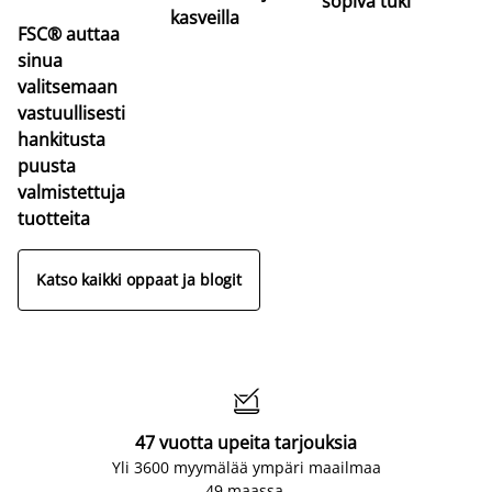
sopiva tuki
kasveilla
FSC® auttaa
sinua
valitsemaan
vastuullisesti
hankitusta
puusta
valmistettuja
tuotteita
Katso kaikki oppaat ja blogit

47 vuotta upeita tarjouksia
Yli 3600 myymälää ympäri maailmaa
49 maassa.