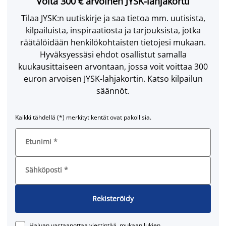
Voita 300 € arvoinen JYSK-lahjakortti
Tilaa JYSK:n uutiskirje ja saa tietoa mm. uutisista,
kilpailuista, inspiraatiosta ja tarjouksista, jotka
räätälöidään henkilökohtaisten tietojesi mukaan.
Hyväksyessäsi ehdot osallistut samalla
kuukausittaiseen arvontaan, jossa voit voittaa 300
euron arvoisen JYSK-lahjakortin. Katso kilpailun
säännöt.
Kaikki tähdellä (*) merkityt kentät ovat pakollisia.
Etunimi
*
Sähköposti
*
Rekisteröidy
Haluan vastaanottaa viestintää, mukaan lukien