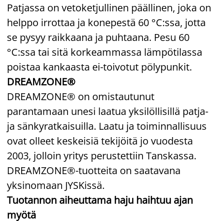
Patjassa on vetoketjullinen päällinen, joka on
helppo irrottaa ja konepestä 60 °C:ssa, jotta
se pysyy raikkaana ja puhtaana. Pesu 60
°C:ssa tai sitä korkeammassa lämpötilassa
poistaa kankaasta ei-toivotut pölypunkit.
DREAMZONE®
DREAMZONE® on omistautunut
parantamaan unesi laatua yksilöllisillä patja-
ja sänkyratkaisuilla. Laatu ja toiminnallisuus
ovat olleet keskeisiä tekijöitä jo vuodesta
2003, jolloin yritys perustettiin Tanskassa.
DREAMZONE®-tuotteita on saatavana
yksinomaan JYSKissä.
Tuotannon aiheuttama haju haihtuu ajan
myötä