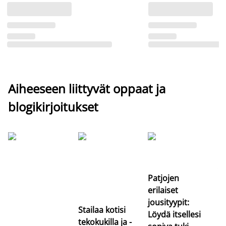
Aiheeseen liittyvät oppaat ja
blogikirjoitukset
Si
uu
va
Patjojen
erilaiset
jousityypit:
Stailaa kotisi
Löydä itsellesi
tekokukilla ja -