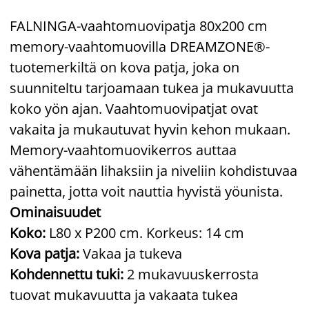
FALNINGA-vaahtomuovipatja 80x200 cm
memory-vaahtomuovilla DREAMZONE®-
tuotemerkiltä on kova patja, joka on
suunniteltu tarjoamaan tukea ja mukavuutta
koko yön ajan. Vaahtomuovipatjat ovat
vakaita ja mukautuvat hyvin kehon mukaan.
Memory-vaahtomuovikerros auttaa
vähentämään lihaksiin ja niveliin kohdistuvaa
painetta, jotta voit nauttia hyvistä yöunista.
Ominaisuudet
Koko:
L80 x P200 cm. Korkeus: 14 cm
Kova patja:
Vakaa ja tukeva
Kohdennettu tuki:
2 mukavuuskerrosta
tuovat mukavuutta ja vakaata tukea