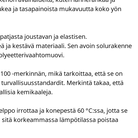
ukea ja tasapainoista mukavuutta koko yön
tjasta joustavan ja elastisen.
 ja kestävä materiaali. Sen avoin solurakenne
olyeetterivaahtomuovi.
 -merkinnän, mikä tarkoittaa, että se on
t turvallisuusstandardit. Merkintä takaa, että
allisia kemikaaleja.
elppo irrottaa ja konepestä 60 °C:ssa, jotta se
ai sitä korkeammassa lämpötilassa poistaa