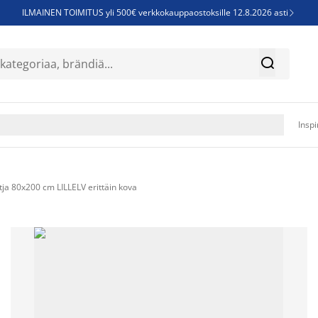
ILMAINEN TOIMITUS yli 500€ verkkokauppaostoksille 12.8.2026 asti

Parempiin uniin - Säästä jopa 60%


Sijauspatjoja - Säästä jopa 60%

Jenkkisänkyjä - Säästä jopa 60%

Inspi
a 80x200 cm LILLELV erittäin kova