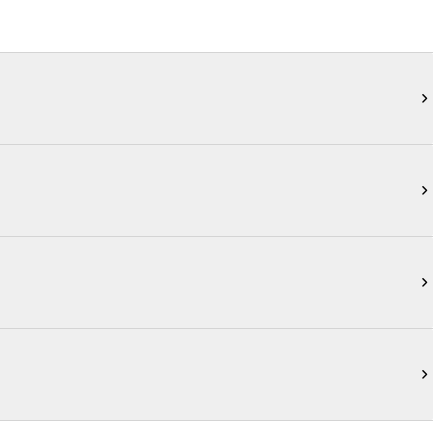



