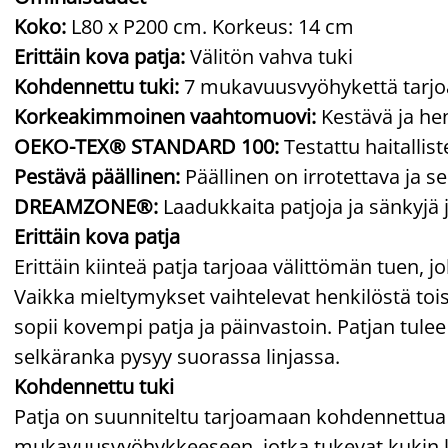
Koko:
L80 x P200 cm. Korkeus: 14 cm
Erittäin kova patja:
Välitön vahva tuki
Kohdennettu tuki:
7 mukavuusvyöhykettä tarjoav
Korkeakimmoinen vaahtomuovi:
Kestävä ja he
OEKO-TEX® STANDARD 100:
Testattu haitallis
Pestävä päällinen:
Päällinen on irrotettava ja s
DREAMZONE®:
Laadukkaita patjoja ja sänkyjä 
Erittäin kova patja
Erittäin kiinteä patja tarjoaa välittömän tuen,
Vaikka mieltymykset vaihtelevat henkilöstä tois
sopii kovempi patja ja päinvastoin. Patjan tulee
selkäranka pysyy suorassa linjassa.
Kohdennettu tuki
Patja on suunniteltu tarjoamaan kohdennettua 
mukavuusvyöhykkeeseen, jotka tukevat kukin k