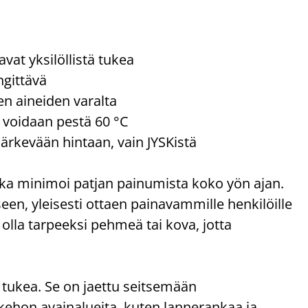
at yksilöllistä tukea
ngittävä
ten aineiden varalta
e voidaan pestä 60 °C
järkevään hintaan, vain JYSKistä
 joka minimoi patjan painumista koko yön ajan.
een, yleisesti ottaen painavammille henkilöille
 olla tarpeeksi pehmeä tai kova, jotta
tukea. Se on jaettu seitsemään
ehon avainalueita, kuten lannerankaa ja