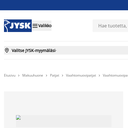

Valikko

Valitse JYSK-myymäläsi

Etusivu
Makuuhuone
Patjat
Vaahtomuovipatjat
Vaahtomuovipatj



