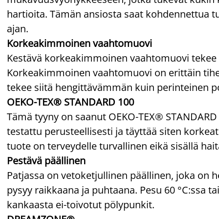
hartioita. Tämän ansiosta saat kohdennettua t
ajan.
Korkeakimmoinen vaahtomuovi
Kestävä korkeakimmoinen vaahtomuovi tekee pa
Korkeakimmoinen vaahtomuovi on erittäin tiheä
tekee siitä hengittävämmän kuin perinteinen p
OEKO-TEX® STANDARD 100
Tämä tyyny on saanut OEKO-TEX® STANDARD 100
testattu perusteellisesti ja täyttää siten korkea
tuote on terveydelle turvallinen eikä sisällä hait
Pestävä päällinen
Patjassa on vetoketjullinen päällinen, joka on h
pysyy raikkaana ja puhtaana. Pesu 60 °C:ssa t
kankaasta ei-toivotut pölypunkit.