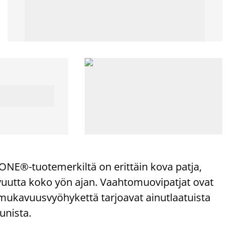
E®-tuotemerkiltä on erittäin kova patja,
vuutta koko yön ajan. Vaahtomuovipatjat ovat
mukavuusvyöhykettä tarjoavat ainutlaatuista
unista.