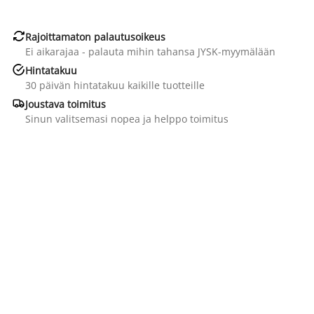

Rajoittamaton palautusoikeus
Ei aikarajaa - palauta mihin tahansa JYSK-myymälään

Hintatakuu
30 päivän hintatakuu kaikille tuotteille

Joustava toimitus
Sinun valitsemasi nopea ja helppo toimitus