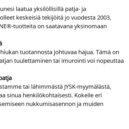
 laatua yksilöllisillä patja- ja
olleet keskeisiä tekijöitä jo vuodesta 2003,
ZONE®-tuotteita on saatavana yksinomaan
ä
 hiukan tuotannosta johtuvaa hajua. Tämä on
atjan tuulettaminen tai imurointi voi nopeuttaa
patja
paistamme tai lähimmästä JYSK-myymälästä,
 sinua henkilökohtaisesti. Kokeile eri
litsemiseen nukkumisasennon ja muiden