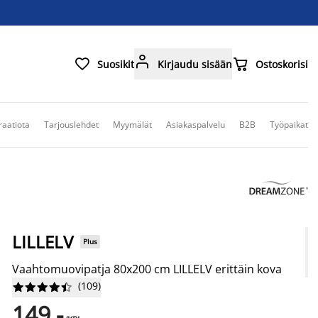



Suosikit
Kirjaudu sisään
Ostoskorisi
raatiota
Tarjouslehdet
Myymälät
Asiakaspalvelu
B2B
Työpaikat
LILLELV
Plus
Vaahtomuovipatja 80x200 cm LILLELV erittäin kova
(
109
)










149,-