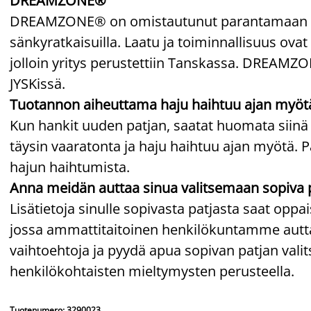
DREAMZONE®
DREAMZONE® on omistautunut parantamaan unesi
sänkyratkaisuilla. Laatu ja toiminnallisuus ovat 
jolloin yritys perustettiin Tanskassa. DREAM
JYSKissä.
Tuotannon aiheuttama haju haihtuu ajan myöt
Kun hankit uuden patjan, saatat huomata siinä
täysin vaaratonta ja haju haihtuu ajan myötä. P
hajun haihtumista.
Anna meidän auttaa sinua valitsemaan sopiva 
Lisätietoja sinulle sopivasta patjasta saat op
jossa ammattitaitoinen henkilökuntamme auttaa
vaihtoehtoja ja pyydä apua sopivan patjan va
henkilökohtaisten mieltymysten perusteella.
Tuotenumero: 3290023