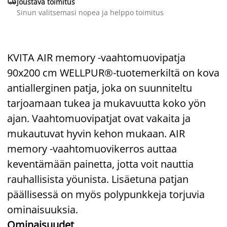

Joustava toimitus
Sinun valitsemasi nopea ja helppo toimitus
KVITA AIR memory -vaahtomuovipatja
90x200 cm WELLPUR®-tuotemerkiltä on kova
antiallerginen patja, joka on suunniteltu
tarjoamaan tukea ja mukavuutta koko yön
ajan. Vaahtomuovipatjat ovat vakaita ja
mukautuvat hyvin kehon mukaan. AIR
memory -vaahtomuovikerros auttaa
keventämään painetta, jotta voit nauttia
rauhallisista yöunista. Lisäetuna patjan
päällisessä on myös polypunkkeja torjuvia
ominaisuuksia.
Ominaisuudet