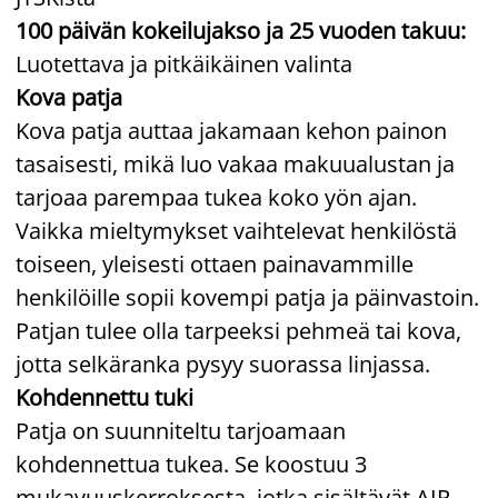
100 päivän kokeilujakso ja 25 vuoden takuu:
Luotettava ja pitkäikäinen valinta
Kova patja
Kova patja auttaa jakamaan kehon painon
tasaisesti, mikä luo vakaa makuualustan ja
tarjoaa parempaa tukea koko yön ajan.
Vaikka mieltymykset vaihtelevat henkilöstä
toiseen, yleisesti ottaen painavammille
henkilöille sopii kovempi patja ja päinvastoin.
Patjan tulee olla tarpeeksi pehmeä tai kova,
jotta selkäranka pysyy suorassa linjassa.
Kohdennettu tuki
Patja on suunniteltu tarjoamaan
kohdennettua tukea. Se koostuu 3
mukavuuskerroksesta, jotka sisältävät AIR