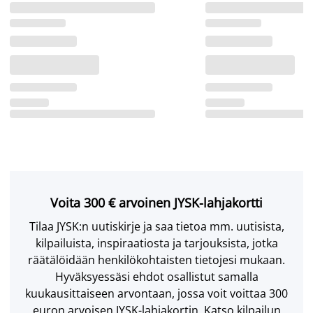
Voita 300 € arvoinen JYSK-lahjakortti
Tilaa JYSK:n uutiskirje ja saa tietoa mm. uutisista,
kilpailuista, inspiraatiosta ja tarjouksista, jotka
räätälöidään henkilökohtaisten tietojesi mukaan.
Hyväksyessäsi ehdot osallistut samalla
kuukausittaiseen arvontaan, jossa voit voittaa 300
euron arvoisen JYSK-lahjakortin. Katso kilpailun