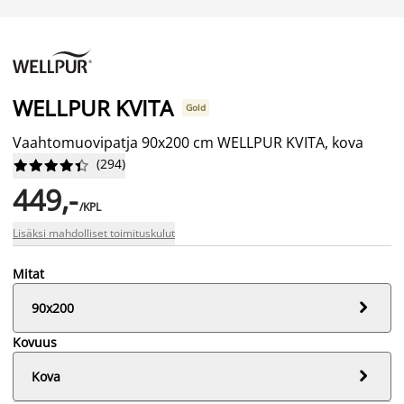
WELLPUR KVITA
Gold
Vaahtomuovipatja 90x200 cm WELLPUR KVITA, kova
(
294
)










449,-
/KPL
Lisäksi mahdolliset toimituskulut
Mitat

90x200
Kovuus

Kova