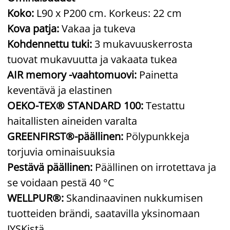
Koko:
L90 x P200 cm. Korkeus: 22 cm
Kova patja:
Vakaa ja tukeva
Kohdennettu tuki:
3 mukavuuskerrosta
tuovat mukavuutta ja vakaata tukea
AIR memory -vaahtomuovi:
Painetta
keventävä ja elastinen
OEKO-TEX® STANDARD 100:
Testattu
haitallisten aineiden varalta
GREENFIRST®-päällinen:
Pölypunkkeja
torjuvia ominaisuuksia
Pestävä päällinen:
Päällinen on irrotettava ja
se voidaan pestä 40 °C
WELLPUR®:
Skandinaavinen nukkumisen
tuotteiden brändi, saatavilla yksinomaan
JYSKistä