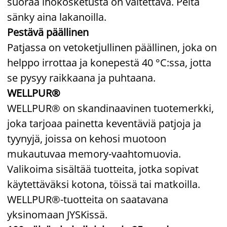
suoraa ihokosketusta on vältettävä. Peitä
sänky aina lakanoilla.
Pestävä päällinen
Patjassa on vetoketjullinen päällinen, joka on
helppo irrottaa ja konepestä 40 °C:ssa, jotta
se pysyy raikkaana ja puhtaana.
WELLPUR®
WELLPUR® on skandinaavinen tuotemerkki,
joka tarjoaa painetta keventäviä patjoja ja
tyynyjä, joissa on kehosi muotoon
mukautuvaa memory-vaahtomuovia.
Valikoima sisältää tuotteita, jotka sopivat
käytettäväksi kotona, töissä tai matkoilla.
WELLPUR®-tuotteita on saatavana
yksinomaan JYSKissä.