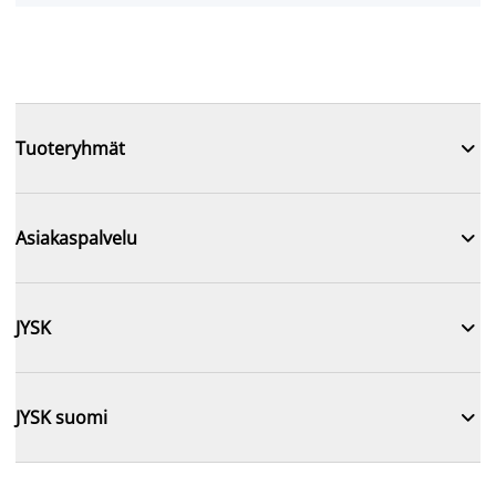

Tuoteryhmät

Asiakaspalvelu

JYSK

JYSK suomi