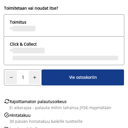
Toimitetaan vai noudat itse?
Toimitus
Click & Collect
Vie ostoskoriin

Rajoittamaton palautusoikeus
Ei aikarajaa - palauta mihin tahansa JYSK-myymälään

Hintatakuu
30 päivän hintatakuu kaikille tuotteille