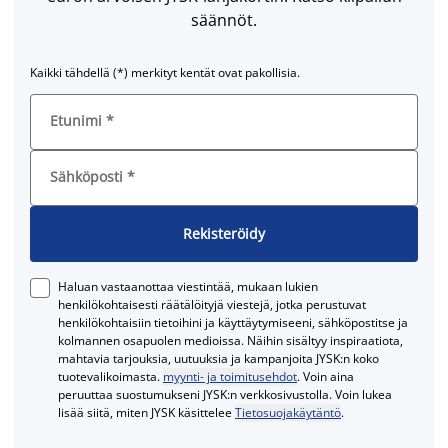
säännöt.
Kaikki tähdellä (*) merkityt kentät ovat pakollisia.
Etunimi
*
Sähköposti
*
Rekisteröidy
Haluan vastaanottaa viestintää, mukaan lukien
henkilökohtaisesti räätälöityjä viestejä, jotka perustuvat
henkilökohtaisiin tietoihini ja käyttäytymiseeni, sähköpostitse ja
kolmannen osapuolen medioissa. Näihin sisältyy inspiraatiota,
mahtavia tarjouksia, uutuuksia ja kampanjoita JYSK:n koko
tuotevalikoimasta.
myynti- ja toimitusehdot
. Voin aina
peruuttaa suostumukseni JYSK:n verkkosivustolla. Voin lukea
lisää siitä, miten JYSK käsittelee
Tietosuojakäytäntö
.