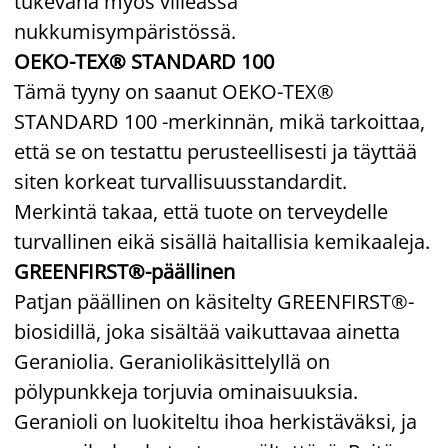
tukevana myös viileässä
nukkumisympäristössä.
OEKO-TEX® STANDARD 100
Tämä tyyny on saanut OEKO-TEX®
STANDARD 100 -merkinnän, mikä tarkoittaa,
että se on testattu perusteellisesti ja täyttää
siten korkeat turvallisuusstandardit.
Merkintä takaa, että tuote on terveydelle
turvallinen eikä sisällä haitallisia kemikaaleja.
GREENFIRST®-päällinen
Patjan päällinen on käsitelty GREENFIRST®-
biosidillä, joka sisältää vaikuttavaa ainetta
Geraniolia. Geraniolikäsittelyllä on
pölypunkkeja torjuvia ominaisuuksia.
Geranioli on luokiteltu ihoa herkistäväksi, ja