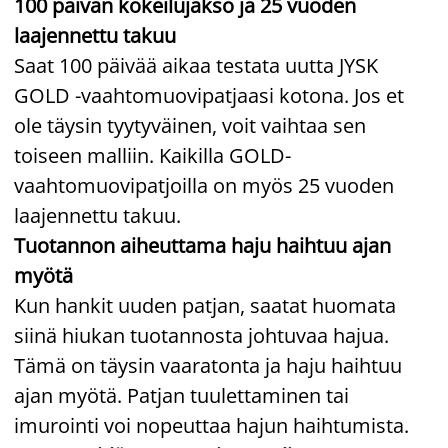
100 päivän kokeilujakso ja 25 vuoden
laajennettu takuu
Saat 100 päivää aikaa testata uutta JYSK
GOLD -vaahtomuovipatjaasi kotona. Jos et
ole täysin tyytyväinen, voit vaihtaa sen
toiseen malliin. Kaikilla GOLD-
vaahtomuovipatjoilla on myös 25 vuoden
laajennettu takuu.
Tuotannon aiheuttama haju haihtuu ajan
myötä
Kun hankit uuden patjan, saatat huomata
siinä hiukan tuotannosta johtuvaa hajua.
Tämä on täysin vaaratonta ja haju haihtuu
ajan myötä. Patjan tuulettaminen tai
imurointi voi nopeuttaa hajun haihtumista.