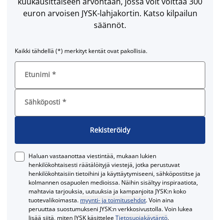
kuukausittaiseen arvontaan, jossa voit voittaa 300
euron arvoisen JYSK-lahjakortin. Katso kilpailun
säännöt.
Kaikki tähdellä (*) merkityt kentät ovat pakollisia.
Etunimi
*
Sähköposti
*
Rekisteröidy
Haluan vastaanottaa viestintää, mukaan lukien
henkilökohtaisesti räätälöityjä viestejä, jotka perustuvat
henkilökohtaisiin tietoihini ja käyttäytymiseeni, sähköpostitse ja
kolmannen osapuolen medioissa. Näihin sisältyy inspiraatiota,
mahtavia tarjouksia, uutuuksia ja kampanjoita JYSK:n koko
tuotevalikoimasta.
myynti- ja toimitusehdot
. Voin aina
peruuttaa suostumukseni JYSK:n verkkosivustolla. Voin lukea
lisää siitä, miten JYSK käsittelee
Tietosuojakäytäntö
.