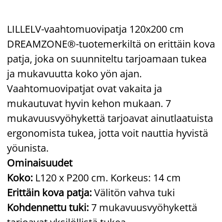
LILLELV-vaahtomuovipatja 120x200 cm
DREAMZONE®-tuotemerkiltä on erittäin kova
patja, joka on suunniteltu tarjoamaan tukea
ja mukavuutta koko yön ajan.
Vaahtomuovipatjat ovat vakaita ja
mukautuvat hyvin kehon mukaan. 7
mukavuusvyöhykettä tarjoavat ainutlaatuista
ergonomista tukea, jotta voit nauttia hyvistä
yöunista.
Ominaisuudet
Koko:
L120 x P200 cm. Korkeus: 14 cm
Erittäin kova patja:
Välitön vahva tuki
Kohdennettu tuki:
7 mukavuusvyöhykettä