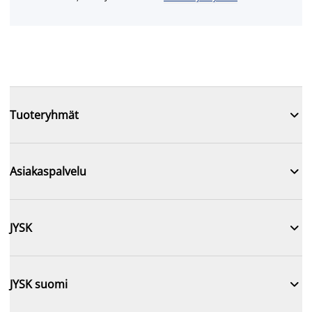

Tuoteryhmät

Asiakaspalvelu

JYSK

JYSK suomi