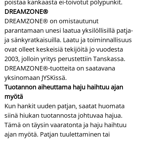
poistaa kankaasta ei-toivotut pölypunkit.
DREAMZONE®
DREAMZONE® on omistautunut
parantamaan unesi laatua yksilöllisillä patja-
ja sänkyratkaisuilla. Laatu ja toiminnallisuus
ovat olleet keskeisiä tekijöitä jo vuodesta
2003, jolloin yritys perustettiin Tanskassa.
DREAMZONE®-tuotteita on saatavana
yksinomaan JYSKissä.
Tuotannon aiheuttama haju haihtuu ajan
myötä
Kun hankit uuden patjan, saatat huomata
siinä hiukan tuotannosta johtuvaa hajua.
Tämä on täysin vaaratonta ja haju haihtuu
ajan myötä. Patjan tuulettaminen tai