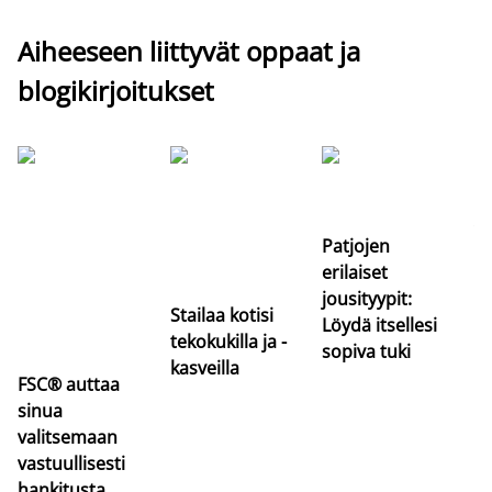
Aiheeseen liittyvät oppaat ja
blogikirjoitukset
Si
uu
va
Patjojen
erilaiset
jousityypit:
Stailaa kotisi
Löydä itsellesi
tekokukilla ja -
sopiva tuki
kasveilla
FSC® auttaa
sinua
valitsemaan
vastuullisesti
hankitusta