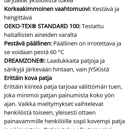
tarjoavat yksilöllistä tukea
Korkeakimmoinen vaahtomuovi:
Kestävä ja
hengittävä
OEKO-TEX® STANDARD 100:
Testattu
haitallisten aineiden varalta
Pestävä päällinen:
Päällinen on irrotettava ja
se voidaan pestä 60 °C
DREAMZONE®:
Laadukkaita patjoja ja
sänkyjä järkevään hintaan, vain JYSKistä
Erittäin kova patja
Erittäin kiinteä patja tarjoaa välittömän tuen,
joka minimoi patjan painumista koko yön
ajan. Vaikka mieltymykset vaihtelevat
henkilöstä toiseen, yleisesti ottaen
painavammille henkilöille sopii kovempi patja