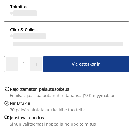
Toimitus
Click & Collect
Vie ostoskoriin

Rajoittamaton palautusoikeus
Ei aikarajaa - palauta mihin tahansa JYSK-myymälään

Hintatakuu
30 päivän hintatakuu kaikille tuotteille

Joustava toimitus
Sinun valitsemasi nopea ja helppo toimitus