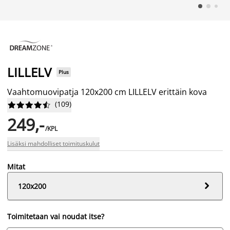
LILLELV
Plus
Vaahtomuovipatja 120x200 cm LILLELV erittäin kova
(
109
)










249,-
/KPL
Lisäksi mahdolliset toimituskulut
Mitat

120x200
Toimitetaan vai noudat itse?